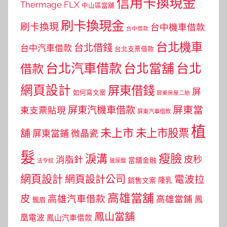
信用卡換現金
Thermage FLX
中山區當舖
刷卡換現金
刷卡換現
台中機車借款
台中借款
台北機車
台北借錢
台中汽車借款
台北支票借款
台北汽車借款
台北當舖
台北
借款
網頁設計
屏東借錢
屏
如何寫文案
屏東房屋二胎
屏東當
屏東汽機車借款
東支票貼現
屏東汽車借款
植
未上市
未上市股票
舖
屏東當鋪
微晶瓷
髮
瘦臉
淚溝
皮秒
消脂針
當舖金融
法令紋
玻尿酸
網頁設計
網頁設計公司
電波拉
銷售文案
隆乳
高雄當舖
皮
高雄汽車借款
高雄當鋪
鳳
飄眉
鳳山當舖
凰電波
鳳山汽車借款