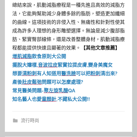
總結來說，肌動減脂療程是一種先進且高效的減脂方
法，它能夠幫助減少身體多餘的脂肪，塑造更加纖細
的曲線。這項技術的非侵入性、無痛性和針對性使其
成為許多人理想的身形雕塑選擇。無論是減少腹部脂
肪、緊實臀部線條，還是改善整體身材，肌動減脂療
程都能提供快速且顯著的效果。
【其他文章推薦】
增肌減脂
飲食原則大公開
擺脫大嬸樣,
音波拉皮
緊實拉提皮膚,變身美魔女
想要
清粉刺
有人知道用
醫洗臉
可以把
粉刺
清出來?
產後
肚皮鬆弛
問題可以怎麼處理?
常見醫美問題-
聚左旋乳酸
QA
知名藝人也愛
童顏針
,不藏私大公開!!
流行時尚