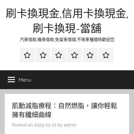
Skip
刷卡換現金,信用卡換現金,
to
content
刷卡換現-當舖
汽車借款,機車借款,免留車借錢,不限車種隨時歡迎您
首
當
網
流
環
聯
頁
鋪
路
行
保
合
金
資
時
清
徵
Menu
融
訊
尚
潔
信
肌動減脂療程：自然燃脂，讓你輕鬆
擁有纖細曲線
Posted on
2025-01-17
by
admin