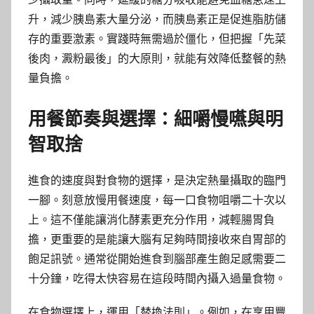
升，減少胰島素大量分泌，而胰島素正是促進脂肪儲
存的重要激素。實踐時無需過於僵化，但把握「先菜
後肉，澱粉最後」的大原則，就能有效降低整餐的熱
量負擔。
用餐節奏與選擇：細嚼慢嚥與明
智取捨
進食的速度與對食物的選擇，是決定熱量攝取的臨門
一腳。刻意放慢用餐速度，每一口食物咀嚼二十次以
上。這不僅能讓消化酵素更充分作用，減輕腸胃負
擔，更重要的是能讓大腦有足夠時間接收來自胃部的
飽足訊號。通常從開始進食到腦部產生飽足感需要二
十分鐘，吃得太快容易在這段時間內攝入過量食物。
在食物選擇上，運用「替換法則」。例如，在享用豐