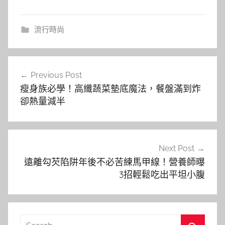
流行時尚
文
Previous Post
章
瘦身族必學！高纖蔬菜墊底魔法，餐盤滿到炸
導
卻熱量減半
覽
Next Post
遠離勾芡陷阱年後不必苦練馬甲線！營養師曝
3招輕鬆吃出平坦小腹
Search