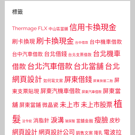
標籤
信用卡換現金
Thermage FLX
中山區當舖
刷卡換現金
刷卡換現
台中機車借款
台中借款
台北機車
台北借錢
台中汽車借款
台北支票借款
台北汽車借款
台北當舖
台北
借款
網頁設計
屏東借錢
屏
如何寫文案
屏東房屋二胎
屏東當
屏東汽機車借款
東支票貼現
屏東汽車借款
植
未上市
未上市股票
舖
屏東當鋪
微晶瓷
髮
瘦臉
淚溝
皮秒
消脂針
當舖金融
法令紋
玻尿酸
網頁設計
網頁設計公司
電波拉
銷售文案
隆乳