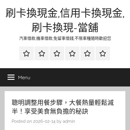
Skip
刷卡換現金,信用卡換現金,
to
content
刷卡換現-當舖
汽車借款,機車借款,免留車借錢,不限車種隨時歡迎您
首
當
網
流
環
聯
頁
鋪
路
行
保
合
金
資
時
清
徵
Menu
融
訊
尚
潔
信
聰明調整用餐步驟，大餐熱量輕鬆減
半！享受美食無負擔的秘訣
Posted on
2026-02-14
by
admin