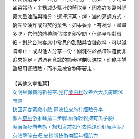
盛菜餚時，主動減少醬汁的蘸取量，因為許多醬料隱
藏大量油脂與糖分。選擇清蒸、烤、滷的烹調方式，
優先於油炸或勾芡的菜色。如果餐桌上有蔬菜，盡量
多吃，它們的體積能佔據胃部空間，但熱量相對很
低。對於台灣宴席中常見的甜點與含糖飲料，可以淺
嚐即止，或與他人分享一份。關鍵在於品嚐味道而非
追求飽足。透過有意識的節奏控制與選擇，你能主導
整場用餐體驗，而不是被食物牽著走。
【其他文章推薦】
女明星保養的新祕密,施打
美白針
改善六大皮膚暗沉
問題!
找回青春緊緻小臉,
電波拉皮
施打經驗分享
懶人
瘦臉
激推睡前二步驟,讓你輕鬆擁有瓜子臉!
淚溝
顯疲憊老態，想知道該如何去除還你好氣色呢?
有效擊碎去斑,
皮秒
新技術喚醒年輕肌力