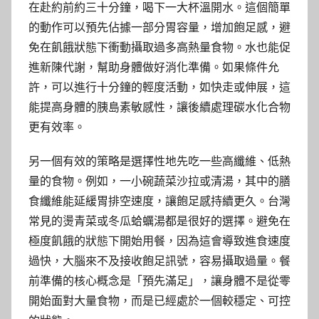
在赴約前約三十分鐘，喝下一大杯溫開水。這個簡單
的動作可以預先佔據一部分胃容量，增加飽足感，避
免在飢餓狀態下衝動攝取過多高熱量食物。水也能促
進新陳代謝，幫助身體做好消化準備。如果條件允
許，可以進行十分鐘的輕度活動，如快走或伸展，這
能提高身體的胰島素敏感性，讓後續處理碳水化合物
更有效率。
另一個有效的策略是選擇性地先吃一些高纖維、低熱
量的食物。例如，一小碗蔬菜沙拉或清湯，其中的膳
食纖維能延緩胃排空速度，讓飽足感持續更久。台灣
常見的燙青菜或冬瓜蛤蠣湯都是很好的選擇。避免在
極度飢餓的狀態下開始用餐，因為這會導致進食速度
過快，大腦來不及接收飽足訊號，容易攝取過量。餐
前準備的核心概念是「預先滿足」，讓身體不是從零
開始面對大量食物，而是已經處於一個較穩定、可控