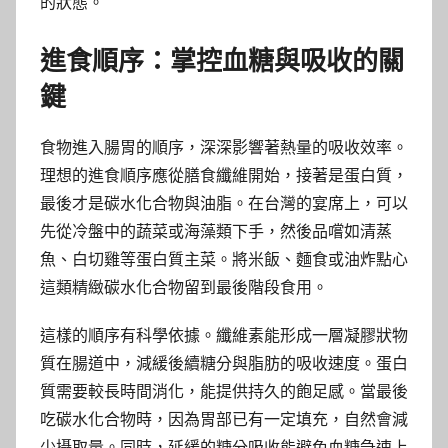
的狀態。
進食順序：掌控血糖與吸收的關
鍵
食物進入腸胃的順序，深深影響著熱量的吸收效率。
理想的進食順序應從膳食纖維開始，接著是蛋白質，
最後才是碳水化合物與油脂。在台灣的宴席上，可以
先從冷盤中的蔬菜或海藻類下手，然後品嚐如清蒸
魚、白切雞等蛋白質主菜。將米飯、麵食或油炸點心
這類精緻碳水化合物留到最後階段食用。
這樣的順序有科學依據。纖維素能形成一層凝膠狀物
質在腸道中，減緩後續糖分與脂肪的吸收速度。蛋白
質需要較長時間消化，能提供持久的飽足感。當最後
吃碳水化合物時，因為胃部已有一定填充，自然會減
少攝取量。同時，延緩的糖分吸收能避免血糖急速上