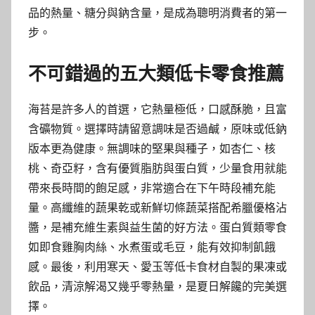
品的熱量、糖分與鈉含量，是成為聰明消費者的第一
步。
不可錯過的五大類低卡零食推薦
海苔是許多人的首選，它熱量極低，口感酥脆，且富
含礦物質。選擇時請留意調味是否過鹹，原味或低鈉
版本更為健康。無調味的堅果與種子，如杏仁、核
桃、奇亞籽，含有優質脂肪與蛋白質，少量食用就能
帶來長時間的飽足感，非常適合在下午時段補充能
量。高纖維的蔬果乾或新鮮切條蔬菜搭配希臘優格沾
醬，是補充維生素與益生菌的好方法。蛋白質類零食
如即食雞胸肉絲、水煮蛋或毛豆，能有效抑制飢餓
感。最後，利用寒天、愛玉等低卡食材自製的果凍或
飲品，清涼解渴又幾乎零熱量，是夏日解饞的完美選
擇。