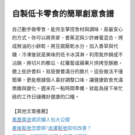
自製低卡零食的簡單創意食譜
自己動手做零食，能完全掌控食材與調味，是最安心
的方式。你可以將燕麥、香蕉泥與少許蜂蜜混合，烤
成無油的小餅乾。將豆腐壓乾水分，加入香草與代
糖，冷凍後就是美味的低卡冰淇淋。利用氣炸鍋或不
沾鍋，將切片的櫛瓜、紅蘿蔔或蘋果片烘烤至酥脆，
撒上些許香料，就是營養滿分的脆片。這些做法不僅
簡單，更能根據個人喜好調整口味，讓健康飲食充滿
樂趣與變化。週末花一點時間準備，就能為接下來忙
碌的工作日儲備好健康的口糧。
【其他文章推薦】
鳳凰電波
資訊懶人包大公開
產後鬆弛
怎麼辦?
皮膚鬆弛
如何改善？