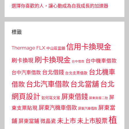
選擇你喜歡的人，讓心動成為自我成長的加速器
標籤
信用卡換現金
Thermage FLX
中山區當舖
刷卡換現金
刷卡換現
台中機車借款
台中借款
台北機車
台北借錢
台中汽車借款
台北支票借款
台北汽車借款
台北當舖
台北
借款
網頁設計
屏東借錢
屏
如何寫文案
屏東房屋二胎
屏東當
屏東汽機車借款
東支票貼現
屏東汽車借款
植
未上市
未上市股票
舖
屏東當鋪
微晶瓷