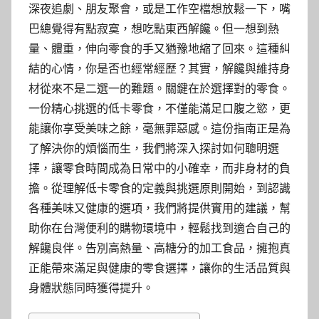
深夜追劇、朋友聚會，或是工作空檔想放鬆一下，嘴
巴總覺得有點寂寞，想吃點東西解饞。但一想到熱
量、體重，伸向零食的手又猶豫地縮了回來。這種糾
結的心情，你是否也經常經歷？其實，解饞與維持身
材從來不是二選一的難題。關鍵在於選擇對的零食。
一份精心挑選的低卡零食，不僅能滿足口腹之慾，更
能讓你享受美味之餘，毫無罪惡感。這份指南正是為
了解決你的煩惱而生，我們將深入探討如何聰明選
擇，讓零食時間成為日常中的小確幸，而非身材的負
擔。從理解低卡零食的定義與挑選原則開始，到認識
各種美味又健康的選項，我們將提供實用的建議，幫
助你在台灣便利的購物環境中，輕鬆找到適合自己的
解饞良伴。告別高熱量、高糖分的加工食品，擁抱真
正能帶來滿足與健康的零食選擇，讓你的生活品質與
身體狀態同時獲得提升。