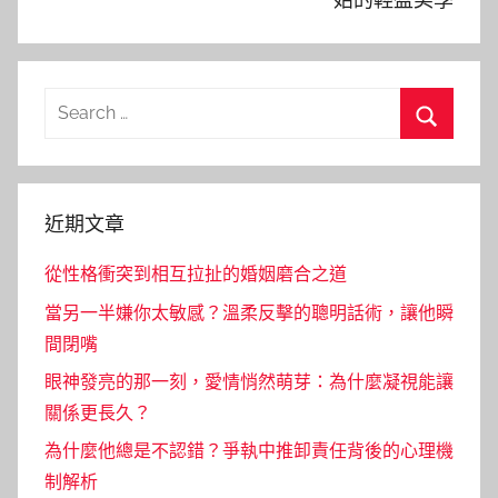
Search
for:
Search
近期文章
從性格衝突到相互拉扯的婚姻磨合之道
當另一半嫌你太敏感？溫柔反擊的聰明話術，讓他瞬
間閉嘴
眼神發亮的那一刻，愛情悄然萌芽：為什麼凝視能讓
關係更長久？
為什麼他總是不認錯？爭執中推卸責任背後的心理機
制解析