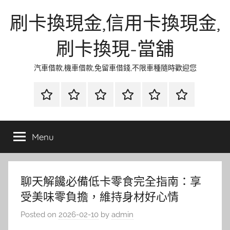
Skip
刷卡換現金,信用卡換現金,
to
content
刷卡換現-當舖
汽車借款,機車借款,免留車借錢,不限車種隨時歡迎您
首
當
網
流
環
聯
頁
鋪
路
行
保
合
金
資
時
清
徵
Menu
融
訊
尚
潔
信
聊天解饞必備低卡零食完全指南：享
受美味零負擔，維持身材好心情
Posted on
2026-02-10
by
admin