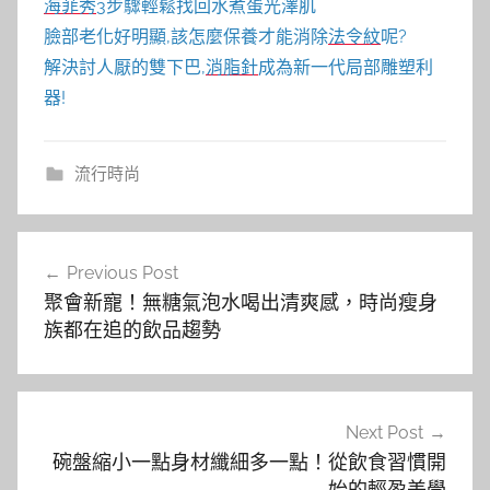
海菲秀
3步驟輕鬆找回水煮蛋光澤肌
臉部老化好明顯,該怎麼保養才能消除
法令紋
呢?
解決討人厭的雙下巴,
消脂針
成為新一代局部雕塑利
器!
流行時尚
文
Previous Post
章
聚會新寵！無糖氣泡水喝出清爽感，時尚瘦身
導
族都在追的飲品趨勢
覽
Next Post
碗盤縮小一點身材纖細多一點！從飲食習慣開
始的輕盈美學