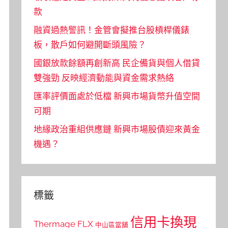
款
融資過熱警訊！金管會擬推台股槓桿儀錶
板，散戶如何避開斷頭風險？
國銀放款餘額再創新高 民企備貨與個人借貸
雙強勁 反映經濟動能與資金需求熱絡
匯率評價面處於低檔 新興市場貨幣升值空間
可期
地緣政治重組供應鏈 新興市場股債迎來黃金
機遇？
標籤
信用卡換現
Thermage FLX
中山區當舖