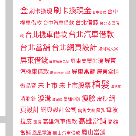
金
刷卡換現金
刷卡換現
台中
台中借款
台北借錢
機車借款
台中汽車借款
台北支票借
台北汽車借款
台北機車借款
款
台北當舖
台北網頁設計
如何寫文案
屏東借錢
屏東
屏東支票貼現
屏東房屋二胎
屏東當舖
汽機車借款
屏東當鋪
屏東汽車借款
植髮
未上市
未上市股票
微晶瓷
法令紋
瘦臉
淚溝
網
皮秒
消脂針
當舖金融
玻尿酸
頁設計
網頁設計公司
電波
銷售文案
隆乳
高雄當舖
拉皮
高雄汽車借款
高雄
飄眉
鳳山當舖
當鋪
鳳凰電波
鳳山汽車借款