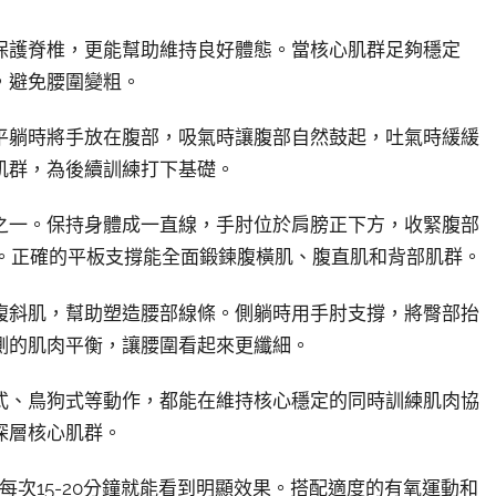
保護脊椎，更能幫助維持良好體態。當核心肌群足夠穩定
，避免腰圍變粗。
平躺時將手放在腹部，吸氣時讓腹部自然鼓起，吐氣時緩緩
肌群，為後續訓練打下基礎。
之一。保持身體成一直線，手肘位於肩膀正下方，收緊腹部
間。正確的平板支撐能全面鍛鍊腹橫肌、腹直肌和背部肌群。
腹斜肌，幫助塑造腰部線條。側躺時用手肘支撐，將臀部抬
側的肌肉平衡，讓腰圍看起來更纖細。
式、鳥狗式等動作，都能在維持核心穩定的同時訓練肌肉協
深層核心肌群。
每次15-20分鐘就能看到明顯效果。搭配適度的有氧運動和