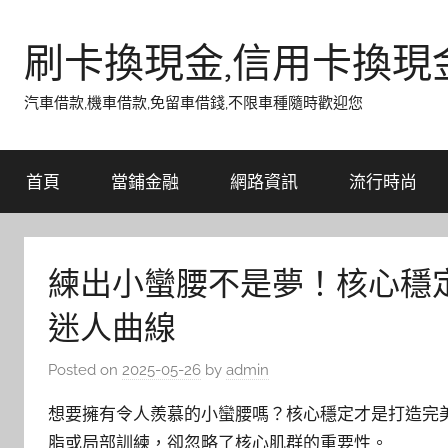
Skip
to
刷卡換現金,信用卡換現
content
汽車借款,機車借款,免留車借錢,不限車種隨時歡迎您
首頁
當鋪金融
網路資訊
流行時尚
練出小蠻腰不是夢！核心穩
迷人曲線
Posted on
2025-05-26
by
admin
想要擁有令人羨慕的小蠻腰嗎？核心穩定才是打造完
脂或局部訓練，卻忽略了核心肌群的重要性。