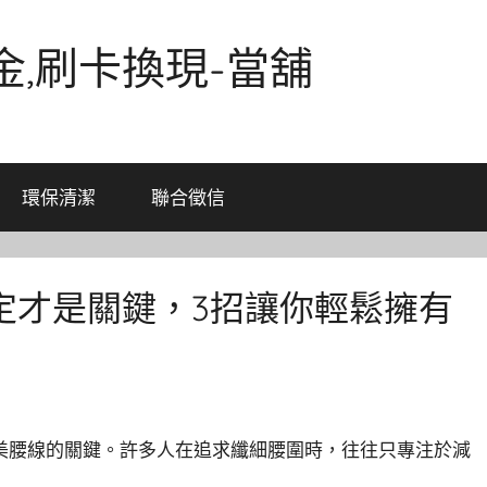
金,刷卡換現-當舖
環保清潔
聯合徵信
定才是關鍵，3招讓你輕鬆擁有
美腰線的關鍵。許多人在追求纖細腰圍時，往往只專注於減