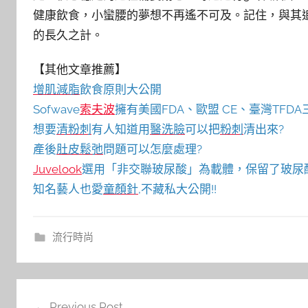
健康飲食，小蠻腰的夢想不再遙不可及。記住，與其
的長久之計。
【其他文章推薦】
增肌減脂
飲食原則大公開
Sofwave
索夫波
擁有美國FDA、歐盟 CE、臺灣TF
想要
清粉刺
有人知道用
醫洗臉
可以把
粉刺
清出來?
產後
肚皮鬆弛
問題可以怎麼處理?
Juvelook
選用「非交聯玻尿酸」為載體，保留了玻尿
知名藝人也愛
童顏針
,不藏私大公開!!
流行時尚
文
Previous Post