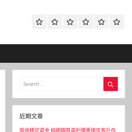
首
當
網
流
環
聯
頁
鋪
路
行
保
合
金
資
時
清
徵
融
訊
尚
潔
信
Search
for:
Search
近期文章
吸收穩定資金 純網銀祭高利優惠搶攻客戶存