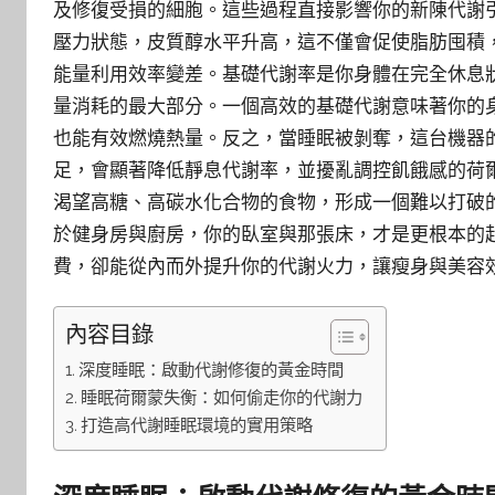
及修復受損的細胞。這些過程直接影響你的新陳代謝
壓力狀態，皮質醇水平升高，這不僅會促使脂肪囤積
能量利用效率變差。基礎代謝率是你身體在完全休息
量消耗的最大部分。一個高效的基礎代謝意味著你的
也能有效燃燒熱量。反之，當睡眠被剝奪，這台機器
足，會顯著降低靜息代謝率，並擾亂調控飢餓感的荷
渴望高糖、高碳水化合物的食物，形成一個難以打破
於健身房與廚房，你的臥室與那張床，才是更根本的
費，卻能從內而外提升你的代謝火力，讓瘦身與美容
內容目錄
深度睡眠：啟動代謝修復的黃金時間
睡眠荷爾蒙失衡：如何偷走你的代謝力
打造高代謝睡眠環境的實用策略