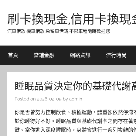
Skip
to
刷卡換現金,信用卡換現
content
汽車借款,機車借款,免留車借錢,不限車種隨時歡迎您
首頁
當鋪金融
網路資訊
流行時尚
睡眠品質決定你的基礎代謝
Posted on
2026-02-09
by
admin
你是否曾努力控制飲食、積極運動，體重卻依然停滯
於你睡得好不好。睡眠品質與基礎代謝率之間存在著
鍵。當你進入深度睡眠時，身體會進行一系列複雜的