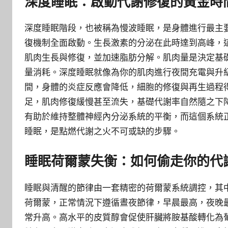
深度睡眠：啟動代謝修復的黃金時
深度睡眠階段，也被稱為慢波睡眠，是身體進行最主
復機制全面啟動。生長激素的分泌在此時達到高峰，
肌肉生長與修復，並加速脂肪分解。肌肉量是決定基
量消耗。深度睡眠就像為你的肌肉進行夜間充電與升
間，身體的炎症反應會降低，細胞的修復與再生過程
足，肌肉修復緩慢甚至流失，基礎代謝率自然隨之下
有助於維持整體神經內分泌系統的平衡，而這個系統
睡眠，是點燃代謝之火不可或缺的步驟。
睡眠荷爾蒙失衡：如何偷走你的代
睡眠與清醒的節律由一套精密的荷爾蒙系統調控，其
荷爾蒙，正常情況下遵循晝夜節律，早晨最高，夜晚
常升高。高水平的皮質醇會促使肝臟將胺基酸轉化為