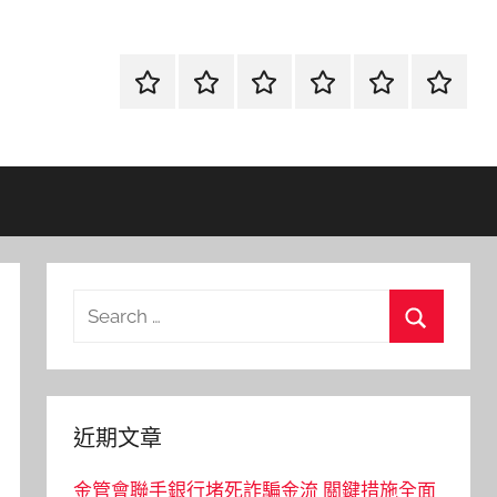
首
當
網
流
環
聯
頁
鋪
路
行
保
合
金
資
時
清
徵
融
訊
尚
潔
信
Search
for:
Search
近期文章
金管會聯手銀行堵死詐騙金流 關鍵措施全面