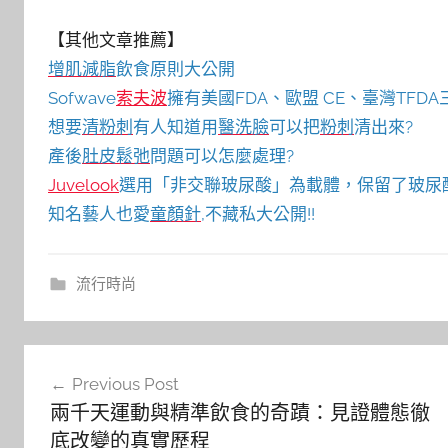
【其他文章推薦】
增肌減脂
飲食原則大公開
Sofwave
索夫波
擁有美國FDA、歐盟 CE、臺灣TF
想要
清粉刺
有人知道用
醫洗臉
可以把
粉刺
清出來?
產後
肚皮鬆弛
問題可以怎麼處理?
Juvelook
選用「非交聯玻尿酸」為載體，保留了玻尿
知名藝人也愛
童顏針
,不藏私大公開!!
流行時尚
文
Previous Post
章
兩千天運動與精準飲食的奇蹟：見證體態徹
導
底改變的真實歷程