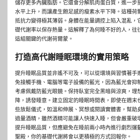
儲存更多內臟脂肪。它還會分解肌肉蛋白質，進一步
水平上升，而讓產生飽足感的瘦素水平下降。這種荷
抵抗力變得極其薄弱。身體在能量調控上陷入混亂，
礎代謝率以保存熱量。這解釋了為何睡不好的人，往
這組關鍵的代謝荷爾蒙。
打造高代謝睡眠環境的實用策略
提升睡眠品質並非遙不可及，可以從環境與習慣著手
免接觸手機、電腦等電子設備的藍光，因為藍光會抑
考慮佩戴防藍光眼鏡。保持臥室完全黑暗與涼爽，理想
降，誘發睡意。建立固定的睡眠時間表，即使在週末
些放鬆儀式，如溫和伸展、冥想或閱讀實體書，幫助
過量酒精，雖然酒精可能讓人快速入睡，但會嚴重破
提升睡眠品質，但應避免在睡前兩小時內進行劇烈運
聖殿，你的基礎代謝將會以更積極的方式回報你。