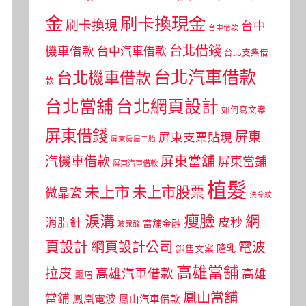
金
刷卡換現金
刷卡換現
台中
台中借款
台北借錢
機車借款
台中汽車借款
台北支票借
台北汽車借款
台北機車借款
款
台北當舖
台北網頁設計
如何寫文案
屏東借錢
屏東
屏東支票貼現
屏東房屋二胎
屏東當舖
汽機車借款
屏東當鋪
屏東汽車借款
植髮
未上市
未上市股票
微晶瓷
法令紋
瘦臉
淚溝
網
皮秒
消脂針
當舖金融
玻尿酸
頁設計
網頁設計公司
電波
銷售文案
隆乳
高雄當舖
拉皮
高雄汽車借款
高雄
飄眉
鳳山當舖
當鋪
鳳凰電波
鳳山汽車借款