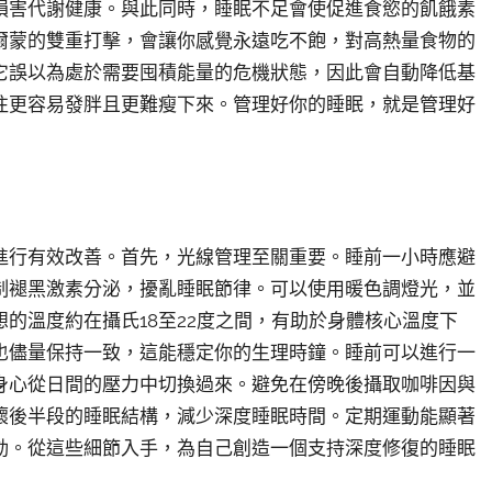
損害代謝健康。與此同時，睡眠不足會使促進食慾的飢餓素
爾蒙的雙重打擊，會讓你感覺永遠吃不飽，對高熱量食物的
它誤以為處於需要囤積能量的危機狀態，因此會自動降低基
往更容易發胖且更難瘦下來。管理好你的睡眠，就是管理好
進行有效改善。首先，光線管理至關重要。睡前一小時應避
制褪黑激素分泌，擾亂睡眠節律。可以使用暖色調燈光，並
的溫度約在攝氏18至22度之間，有助於身體核心溫度下
也儘量保持一致，這能穩定你的生理時鐘。睡前可以進行一
身心從日間的壓力中切換過來。避免在傍晚後攝取咖啡因與
壞後半段的睡眠結構，減少深度睡眠時間。定期運動能顯著
動。從這些細節入手，為自己創造一個支持深度修復的睡眠