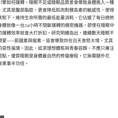
引擎如何運轉。睡眠不足或睡眠品質差會導致身體進入一種
，尤其是腹部脂肪，更會降低肌肉對胰島素的敏感性，使得
狀態下，維持生命所需的最低能量消耗。它佔據了每日總熱
身體就像一台24小時不間斷運轉的精密機器，即使在睡眠中
的運轉效率就會大打折扣。研究明確指出，連續數天睡眠不
爾蒙——飢餓素與瘦素。這會導致你在白天食慾大增，尤其
的惡性循環。因此，追求理想體態與青春容顏，不應只專注
起點。優質睡眠是身體最自然的修復療程，它無需額外花
效果事半功倍。