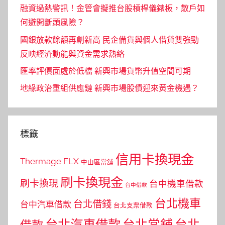
融資過熱警訊！金管會擬推台股槓桿儀錶板，散戶如
何避開斷頭風險？
國銀放款餘額再創新高 民企備貨與個人借貸雙強勁
反映經濟動能與資金需求熱絡
匯率評價面處於低檔 新興市場貨幣升值空間可期
地緣政治重組供應鏈 新興市場股債迎來黃金機遇？
標籤
信用卡換現金
Thermage FLX
中山區當舖
刷卡換現金
刷卡換現
台中機車借款
台中借款
台北機車
台北借錢
台中汽車借款
台北支票借款
台北汽車借款
台北當舖
台北
借款