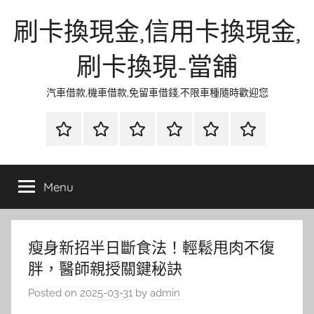
Skip
刷卡換現金,信用卡換現金,
to
content
刷卡換現-當舖
汽車借款,機車借款,免留車借錢,不限車種隨時歡迎您
首
當
網
流
環
聯
頁
鋪
路
行
保
合
金
資
時
清
徵
Menu
融
訊
尚
潔
信
瘦身新招半日斷食法！輕鬆甩肉不復
胖，醫師親授關鍵秘訣
Posted on
2025-03-31
by
admin