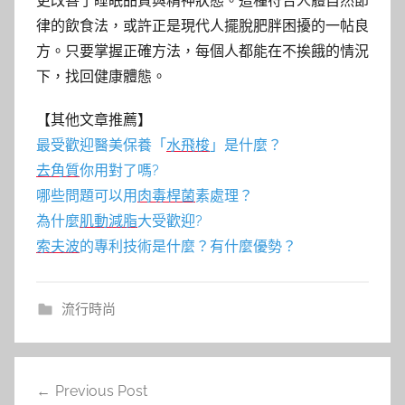
更改善了睡眠品質與精神狀態。這種符合人體自然節
律的飲食法，或許正是現代人擺脫肥胖困擾的一帖良
方。只要掌握正確方法，每個人都能在不挨餓的情況
下，找回健康體態。
【其他文章推薦】
最受歡迎醫美保養「
水飛梭
」是什麼？
去角質
你用對了嗎?
哪些問題可以用
肉毒桿菌
素處理？
為什麼
肌動減脂
大受歡迎?
索夫波
的專利技術是什麼？有什麼優勢？
流行時尚
文
Previous Post