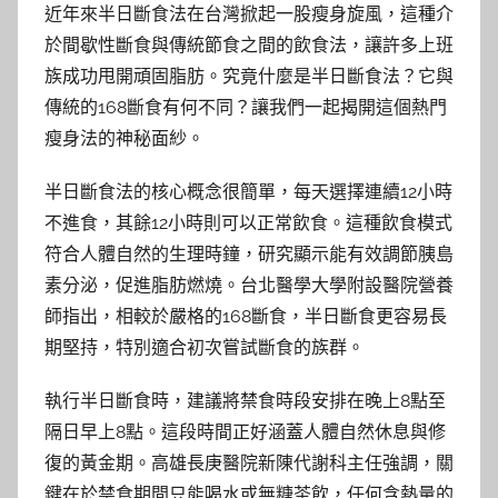
近年來半日斷食法在台灣掀起一股瘦身旋風，這種介
於間歇性斷食與傳統節食之間的飲食法，讓許多上班
族成功甩開頑固脂肪。究竟什麼是半日斷食法？它與
傳統的168斷食有何不同？讓我們一起揭開這個熱門
瘦身法的神秘面紗。
半日斷食法的核心概念很簡單，每天選擇連續12小時
不進食，其餘12小時則可以正常飲食。這種飲食模式
符合人體自然的生理時鐘，研究顯示能有效調節胰島
素分泌，促進脂肪燃燒。台北醫學大學附設醫院營養
師指出，相較於嚴格的168斷食，半日斷食更容易長
期堅持，特別適合初次嘗試斷食的族群。
執行半日斷食時，建議將禁食時段安排在晚上8點至
隔日早上8點。這段時間正好涵蓋人體自然休息與修
復的黃金期。高雄長庚醫院新陳代謝科主任強調，關
鍵在於禁食期間只能喝水或無糖茶飲，任何含熱量的