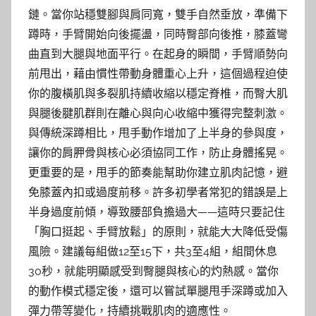
鏈。當你站穩雙腳與肩同寬，雙手自然垂放，準備下
蹲時，手臂開始向後擺盪，同時臀部向後推，膝蓋彎
曲直到大腿與地面平行。在起身的瞬間，手臂順勢向
前甩出，藉由慣性帶動身體重心上升，這個過程迫使
你的腹橫肌與多裂肌持續收縮以穩定脊椎，而臀大肌
與腿後腱肌群則在離心與向心收縮中獲得完整刺激。
與傳統深蹲相比，甩手動作增加了上半身的參與度，
讓你的肩胛骨與核心必須協同工作，防止身體搖晃。
更重要的是，甩手的節奏能幫助你建立肌肉記憶，避
免膝蓋內扣或過度前移。許多初學者常犯的錯誤是上
半身過度前傾，導致腰部負擔過大——這時只要記住
「胸口挺起、手臂放鬆」的原則，就能大大降低受傷
風險。建議每組做12至15下，共3至4組，組間休息
30秒，就能明顯感受到臀腿與核心的灼熱感。當你
的動作模式穩定後，還可以嘗試單腿甩手深蹲或加入
彈力帶等變化，持續挑戰肌肉的適應性。