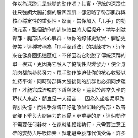
你以為深蹲只是練腿的動作嗎？其實，傳統的深蹲往
往只強調大腿前側的股四頭肌，卻忽略了臀部肌群與
核心穩定性的重要性。然而，當你加入「甩手」的動
態元素，整個動作的訓練效益將大幅提升，精準刺激
臀部、腿部與核心肌群，讓你的線條更緊實、體態更
優美。這種被稱為「甩手深蹲法」的訓練技巧，近年
來在健身圈迅速竄紅，不僅因為它跳脫了傳統深蹲的
單一模式，更因為它融入了協調性與爆發力，使全身
肌肉都能參與發力。甩手動作能迫使你的核心收緊以
維持平衡，同時臀部與大腿後側的肌群也必須同步運
作，才能完成流暢的下蹲與起身。這對於經常久坐的
現代人來說，簡直是一大福音——因為久坐容易導致
臀肌失憶，而甩手深蹲正好能喚醒沉睡的臀部，改善
臀部下垂與大腿無力的困擾。更重要的是，這個動作
不需要任何器材，在家就能輕鬆執行，只需要注意正
確的姿勢與呼吸節奏，就能避免腰部代償受傷。許多