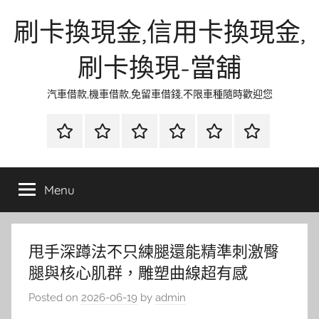
Skip
刷卡換現金,信用卡換現金,
to
content
刷卡換現-當舖
汽車借款,機車借款,免留車借錢,不限車種隨時歡迎您
首
當
網
流
環
聯
頁
鋪
路
行
保
合
金
資
時
清
徵
Menu
融
訊
尚
潔
信
甩手深蹲法不只練腿還能精準刺激臀
腿與核心肌群，雕塑曲線超有感
Posted on
2026-06-19
by
admin