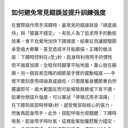
如何避免常見錯誤並提升訓練強度
在實際操作甩手深蹲時，最常見的錯誤就是「速度過
快」與「膝蓋不穩定」。有些人為了追求甩手的動態
效果，會不自覺地加快下蹲速度，結果反而讓膝關節
承受過大衝擊，甚至造成半月板磨損。正確的做法
是：下蹲時控制在2至3秒，起身時利用甩手的慣性
但不過度加速，全程保持腳掌平貼地面，重心放在腳
跟。另一個容易忽略的細節是手臂的擺動幅度——手
臂不需刻意甩得過高或過低，只需隨著身體節奏自然
擺盪即可，過大範圍反而可能導致肩膀或下背不適。
如果你想提升強度，可以嘗試「停頓式甩手深蹲」：
在下蹲到底部時停頓1秒，感受臀部與核心的張力，
然後再起身甩手。此外，搭配呼吸也很關鍵：下蹲時
吸氣，起身甩手時吐氣，這樣能幫助腹腔壓力穩定，