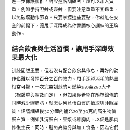
進一步保護腰椎。對於進階訓練者，還可以加入負
重，例如手持啞鈴或壺鈴，但要注意重量不宜過重，
以免破壞動作節奏。只要掌握這些要點，你就能在安
全的前提下，讓甩手深蹲成為你臀腿核心訓練的王牌
動作。
結合飲食與生活習慣，讓甩手深蹲效
果最大化
訓練固然重要，但若沒有配合飲食與作息，再好的動
作也難以發揮百分之百的效力。甩手深蹲消耗的熱量
相當可觀，一次完整訓練約可燃燒150至250大卡
（視體重與組數而定），但如果你希望在雕塑線條的
同時減少體脂肪，就需要留意蛋白質的攝取與睡眠品
質。建議訓練後30分鐘內補充20至30克的高生物價
蛋白質，例如乳清蛋白、豆漿或雞胸肉，以促進肌肉
修復生長。同時，避免高糖分與加工食品，因為它們