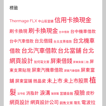
標籤
信用卡換現金
Thermage FLX
中山區當舖
刷卡換現金
刷卡換現
台中機車借款
台中借款
台北機車
台北借錢
台中汽車借款
台北支票借款
台北汽車借款
台北當舖
台北
借款
網頁設計
屏東借錢
屏
如何寫文案
屏東房屋二胎
屏東當
屏東汽機車借款
東支票貼現
屏東汽車借款
植
未上市
未上市股票
舖
屏東當鋪
微晶瓷
髮
瘦臉
淚溝
皮秒
消脂針
當舖金融
法令紋
玻尿酸
網頁設計
網頁設計公司
電波拉
銷售文案
隆乳