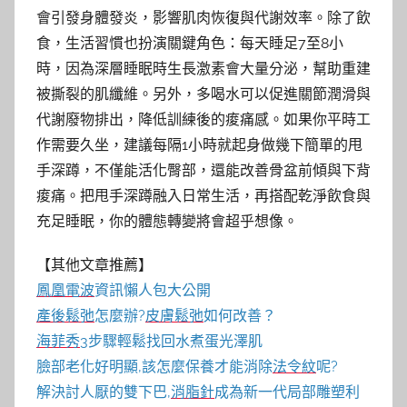
會引發身體發炎，影響肌肉恢復與代謝效率。除了飲
食，生活習慣也扮演關鍵角色：每天睡足7至8小
時，因為深層睡眠時生長激素會大量分泌，幫助重建
被撕裂的肌纖維。另外，多喝水可以促進關節潤滑與
代謝廢物排出，降低訓練後的痠痛感。如果你平時工
作需要久坐，建議每隔1小時就起身做幾下簡單的甩
手深蹲，不僅能活化臀部，還能改善骨盆前傾與下背
痠痛。把甩手深蹲融入日常生活，再搭配乾淨飲食與
充足睡眠，你的體態轉變將會超乎想像。
【其他文章推薦】
鳳凰電波
資訊懶人包大公開
產後鬆弛
怎麼辦?
皮膚鬆弛
如何改善？
海菲秀
3步驟輕鬆找回水煮蛋光澤肌
臉部老化好明顯,該怎麼保養才能消除
法令紋
呢?
解決討人厭的雙下巴,
消脂針
成為新一代局部雕塑利