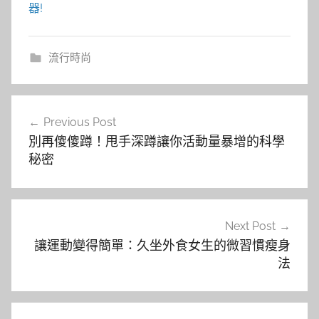
器!
流行時尚
文
Previous Post
章
別再傻傻蹲！甩手深蹲讓你活動量暴增的科學
導
秘密
覽
Next Post
讓運動變得簡單：久坐外食女生的微習慣瘦身
法