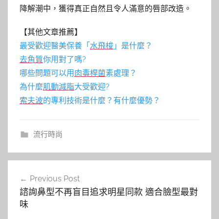
降解潮中，獲得真正自然且令人滿意的唇部改造。
【其他文章推薦】
最受歡迎醫美保養「
水飛梭
」是什麼？
去角質
你用對了嗎?
哪些問題可以用
肉毒桿菌
素處理？
為什麼
肌動減脂
大受歡迎?
索夫波
的專利技術是什麼？有什麼優勢？
流行時尚
文
Previous Post
章
諮詢鼻型不再盲目追求明星同款 適合臉型最對
導
味