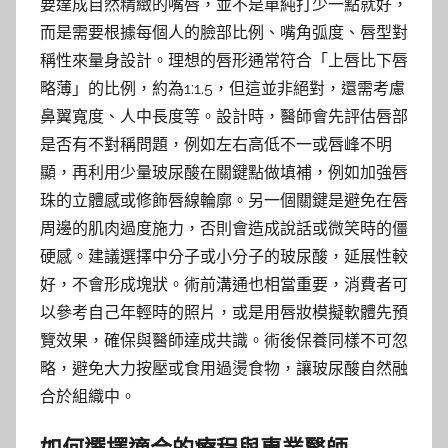
要達成自然精緻的嘴唇，並不是單純打少一點就好，
而是需要根據每個人的臉部比例、嘴角弧度、唇型對
稱性來量身設計。理想的唇形通常符合「上唇比下唇
略薄」的比例，約為1:1.5，但這並非絕對，還需考慮
鼻翼寬度、人中長度等。設計時，醫師會先評估唇部
是否有不對稱問題，例如左右高低不一或唇峰不明
顯，再利用少量玻尿酸在關鍵點做填補，例如加強唇
珠的立體感或修飾唇線輪廓。另一個關鍵是避免在唇
周邊的肌肉過度施力，否則會造成說話或微笑時的僵
硬感。建議選擇中分子或小分子的玻尿酸，延展性較
好，不會形成塊狀。術前溝通也相當重要，消費者可
以參考自己年輕時的照片，或是用唇妝模擬軟體先預
覽效果，確保與醫師達成共識。術後保養同樣不可忽
略，避免大力按壓或食用過燙食物，讓玻尿酸自然融
合於組織中。