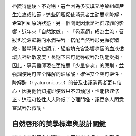
唇變得僵硬、不對稱，甚至因為多次填充導致組織產
生疤痕或結節。這些問題促使消費者主動要求降解，
希望回到原始狀態。另一個關鍵因素是社群媒體的影
響，近年來「自然妝感」、「偽素顏」成為主流，唇
妝也從濃豔轉向水潤裸唇，搭配自然唇形更顯得精
緻。醫學研究也顯示，過度填充會影響嘴唇的血液循
環與神經敏感度，長期下來可能導致唇部功能受損。
因此，專業醫師現在更推薦「少量多次」的原則，並
強調使用可完全降解的玻尿酸，確保安全與可逆性。
降解酶（hyaluronidase）的普及也讓消費者更有信
心，因為他們知道即使效果不如預期，也能快速修
正。這種可控性大大降低了心理門檻，讓更多人願意
嘗試唇部微調。
自然唇形的美學標準與設計關鍵