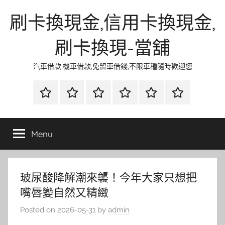
Skip
刷卡換現金,信用卡換現金,
to
content
刷卡換現-當舖
汽車借款,機車借款,免留車借錢,不限車種隨時歡迎您
首
當
網
流
環
聯
頁
鋪
路
行
保
合
金
資
時
清
徵
Menu
融
訊
尚
潔
信
玻尿酸降解潮來襲！今年大家只想把
嘴唇變自然又精緻
Posted on
2026-05-31
by
admin