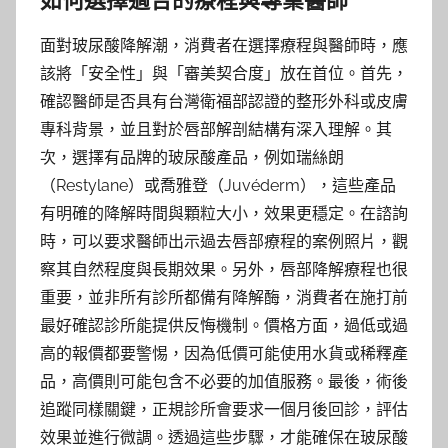
如何選擇適合的療程與專業醫師
面對玻尿酸降解潮，消費者在選擇療程與醫師時，應
該將「安全性」與「審美契合度」放在首位。首先，
確認醫師是否具有台灣衛福部認證的整形外科或皮膚
專科背景，並且對於唇部解剖結構有深入理解。其
次，選擇有品牌的玻尿酸產品，例如瑞絲朗
（Restylane）或喬雅登（Juvéderm），這些產品
有明確的降解時間與顆粒大小，效果更穩定。在諮詢
時，可以要求醫師出示過去唇部療程的案例照片，觀
察其自然程度與長期效果。另外，唇部降解療程也很
重要，並非所有診所都備有降解酶，消費者在施打前
最好確認診所能提供反悔機制。價格方面，過低或過
高的報價都要警惕，因為低價可能使用水貨或稀釋產
品，高價則可能包含不必要的加值服務。最後，術後
追蹤同樣關鍵，正規診所會要求一個月後回診，評估
效果並進行微調。透過這些步驟，才能確保在玻尿酸