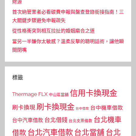
財源
首次納管業者必看碳費申報與盤查登錄銜接指南！三
大關鍵步驟避免申報疏失
從性格衝突到相互拉扯的婚姻磨合之道
當另一半嫌你太敏感？溫柔反擊的聰明話術，讓他瞬
間閉嘴
標籤
信用卡換現金
Thermage FLX
中山區當舖
刷卡換現金
刷卡換現
台中機車借款
台中借款
台北機車
台北借錢
台中汽車借款
台北支票借款
台北汽車借款
台北當舖
台北
借款