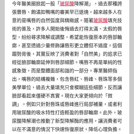
今年醫美圈掀起一股「
玻尿酸
降解潮」，過去那種誇
張豐唇、飽滿如鴨嘴的審美早已退燒，越來越多人在
意的是嘴唇的自然弧度與精緻感。隨著
玻尿酸
填充技
術的普及，許多人開始後悔過去打得太滿、太假的唇
型，紛紛尋求降解或調整，希望能恢復原本的唇部輪
廓，甚至透過少量修飾讓唇形更立體但不過度。這個
趨勢背後，其實反映了消費者對「自然美」的追求已
經從臉部輪廓延伸到唇部細節。嘴唇不再是單純的性
感象徵，而是整體面部和諧的一部分。專業醫師指
出，嘴唇的結構複雜，包含唇紅、唇峰、唇珠等多個
美學單位，過去大量填充只會模糊這些細節，反而讓
臉部看起來僵硬不真實。現在大家更傾向於「微
調」，例如只針對唇珠或唇峰進行局部補量，或者利
用玻尿酸的吸水特性打造輕盈的唇部輪廓。此外，玻
尿酸降解潮也推動了新型降解酶的應用，讓消費者可
以在不滿意的情況下快速恢復原狀，降低心理負擔。