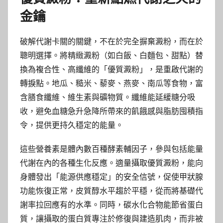
金鑰
破解代謝卡關的關鍵，不在於完全摒棄澱粉，而在於
聰明選擇。將精緻澱粉（如白飯、白麵包、甜點）替
換為複合性、高纖維的「優質澱粉」，是重啟代謝的
轉捩點。地瓜、糙米、藜麥、燕麥、南瓜等食物，富
含膳食纖維、維生素與礦物質。纖維能延緩糖分吸
收，避免血糖急升急降所帶來的飢餓感與脂肪囤積指
令，提供更持久穩定的能量。
這些營養素是體內數百種酵素輔因子，參與包括能量
代謝在內的各種生化反應。適量攝取優質澱粉，能向
身體發出「能源供應穩定」的安全信號，促使甲狀腺
功能恢復正常，皮質醇水平趨於平穩，從而將基礎代
謝率拉回應有的水準。同時，碳水化合物能節省蛋白
質，讓攝取的蛋白質專注於修復與建造肌肉，而非被