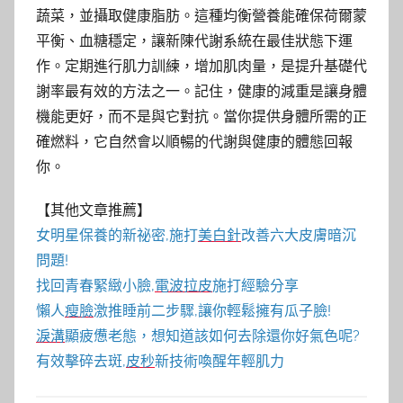
蔬菜，並攝取健康脂肪。這種均衡營養能確保荷爾蒙
平衡、血糖穩定，讓新陳代謝系統在最佳狀態下運
作。定期進行肌力訓練，增加肌肉量，是提升基礎代
謝率最有效的方法之一。記住，健康的減重是讓身體
機能更好，而不是與它對抗。當你提供身體所需的正
確燃料，它自然會以順暢的代謝與健康的體態回報
你。
【其他文章推薦】
女明星保養的新祕密,施打
美白針
改善六大皮膚暗沉
問題!
找回青春緊緻小臉,
電波拉皮
施打經驗分享
懶人
瘦臉
激推睡前二步驟,讓你輕鬆擁有瓜子臉!
淚溝
顯疲憊老態，想知道該如何去除還你好氣色呢?
有效擊碎去斑,
皮秒
新技術喚醒年輕肌力