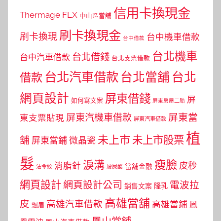
信用卡換現金
Thermage FLX
中山區當舖
刷卡換現金
刷卡換現
台中機車借款
台中借款
台北機車
台北借錢
台中汽車借款
台北支票借款
台北汽車借款
台北當舖
台北
借款
網頁設計
屏東借錢
屏
如何寫文案
屏東房屋二胎
屏東當
屏東汽機車借款
東支票貼現
屏東汽車借款
植
未上市
未上市股票
舖
屏東當鋪
微晶瓷
髮
瘦臉
淚溝
皮秒
消脂針
當舖金融
法令紋
玻尿酸
網頁設計
網頁設計公司
電波拉
銷售文案
隆乳
高雄當舖
皮
高雄汽車借款
高雄當鋪
鳳
飄眉