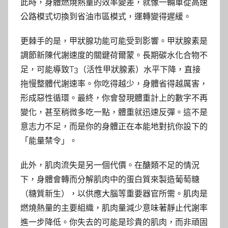
此時，身體燃燒熱量的效率變差，就像一輛車從高速
公路模式切換到省油市區模式，運轉變得遲緩。
更棘手的是，甲狀腺功能可能受到影響。甲狀腺素是
調節新陳代謝速度的關鍵荷爾蒙。長期碳水化合物不
足，可能導致T3（活性甲狀腺素）水平下降，直接
拖慢整體代謝速率。你吃得越少，身體省得越厲害，
形成惡性循環。最終，你會發現體重計上的數字不再
變化，甚至稍微多吃一點，體重就迅速反彈。這不是
意志力不足，而是你的身體正在本能地對抗你設下的
「能量禁令」。
此外，肌肉流失是另一個代價。在醣類不足的情況
下，身體會轉而分解肌肉中的蛋白質來製造葡萄糖
（糖質新生），以供應大腦等重要器官所需。肌肉是
燃燒熱量的主要組織，肌肉量減少意味著靜止代謝率
進一步降低。你失去的可能是珍貴的肌肉，而非頑固