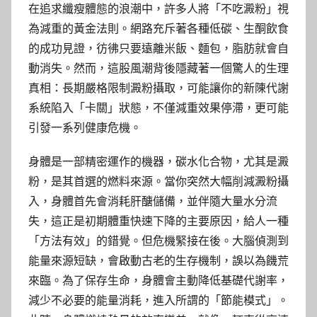
在追求纖瘦體態的浪潮中，許多人將「不吃澱粉」視
為減重的黃金法則。網路充斥著各種低碳、生酮飲食
的成功見證，彷彿只要遠離米飯、麵包，脂肪就會自
動消失。然而，這股風潮背後隱藏著一個驚人的生理
真相：長期嚴格限制澱粉攝取，可能讓你的新陳代謝
系統陷入「卡關」狀態，不僅減重效果停滯，更可能
引發一系列健康危機。
身體是一部精密運作的機器，碳水化合物，尤其是澱
粉，是其首選的燃料來源。當你突然大幅削減澱粉攝
入，身體首先會消耗肝醣儲備，並伴隨大量水分流
失，這正是初期體重快速下降的主要原因，給人一種
「方法有效」的錯覺。但危機緊接在後。大腦偵測到
能量來源短缺，會啟動古老的生存機制，誤以為饑荒
來臨。為了保存生命，身體會主動降低基礎代謝率，
減少不必要的能量消耗，進入所謂的「節能模式」。