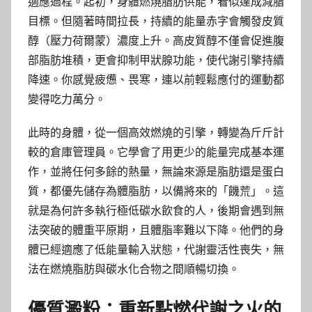
適應過程。起初，身體燃燒脂肪供能，看似達成減脂
目標。但隨著時間拉長，持續的能量赤字會觸發皮質
醇（壓力荷爾蒙）濃度上升。高皮質醇不僅會促進腹
部脂肪堆積，更會抑制甲狀腺功能，使代謝引擎持續
降速。你感覺疲憊、畏寒，連以前輕鬆應付的運動都
變得吃力萬分。
此時的身體，從一個高效燃燒的引擎，轉變為斤斤計
較的倉庫管理員。它學會了用更少的能量完成基本運
作，並將任何多餘的熱量，無論來源是脂肪還是蛋白
質，都優先儲存為體脂肪，以備將來的「饑荒」。這
就是為何許多執行極低碳水飲食的人，後期會遇到無
法突破的體重平原期，且體脂率難以下降。他們的身
體已經適應了低能量輸入狀態，代謝靈活性喪失，無
法在燃燒脂肪與碳水化合物之間順暢切換。
優質澱粉：重新點燃代謝之火的