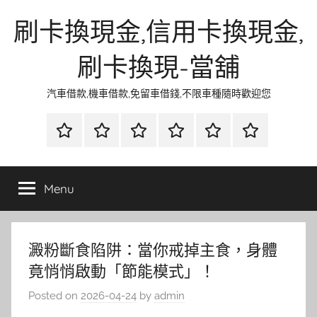
Skip
刷卡換現金,信用卡換現金,
to
content
刷卡換現-當舖
汽車借款,機車借款,免留車借錢,不限車種隨時歡迎您
首
當
網
流
環
聯
頁
鋪
路
行
保
合
金
資
時
清
徵
Menu
融
訊
尚
潔
信
澱粉斷食陷阱：當你戒掉主食，身體
竟悄悄啟動「節能模式」！
Posted on
2026-04-24
by
admin