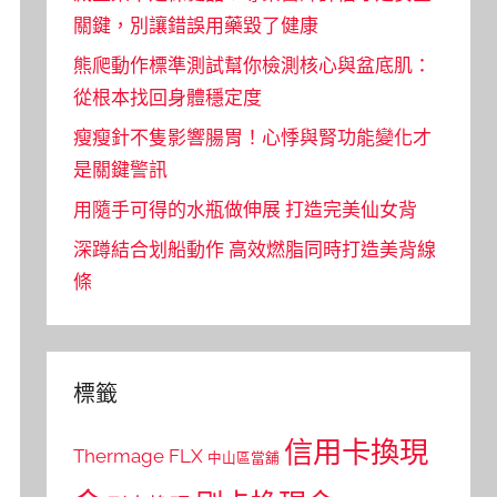
關鍵，別讓錯誤用藥毀了健康
熊爬動作標準測試幫你檢測核心與盆底肌：
從根本找回身體穩定度
瘦瘦針不隻影響腸胃！心悸與腎功能變化才
是關鍵警訊
用隨手可得的水瓶做伸展 打造完美仙女背
深蹲結合划船動作 高效燃脂同時打造美背線
條
標籤
信用卡換現
Thermage FLX
中山區當舖