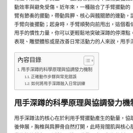
動效率與避免受傷。近年來，一種融合了手臂擺動的
臂有節奏的擺動，帶動肩胛、核心與髖關節的連動，
手臂向後擺動；起身時，手臂順勢向前甩出，這個看
甩手的慣性力量，你可以更輕鬆地突破深蹲的停滯點
表現、雕塑體態或是改善日常活動力的人來說，甩手
內容目錄
甩手深蹲的科學原理與協調發力機制
正確動作步驟與常見錯誤
如何將甩手深蹲融入日常訓練
甩手深蹲的科學原理與協調發力機
甩手深蹲法的核心在於利用手臂擺動產生的動量，協
後伸展，胸椎與肩胛骨自然打開，此時背闊肌與核心