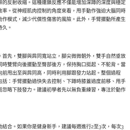
群的反射收縮。這種連鎖反應不僅能增加深蹲的深度與穩定
效率。從神經肌肉控制的角度來看，甩手動作強迫大腦同時
動作模式，減少代償性傷害的風險。此外，手臂擺動所產生
持久。
。首先，雙腳與肩同寬站立，腳尖微微朝外，雙手自然垂放
同時雙臂向後擺動至臀部後方，保持胸口挺起、不駝背。當
向前甩出至與肩同高，同時利用腳跟發力站起。整個過程
包括：手臂擺動過快失去控制、下蹲時膝蓋過度前移、甩手
而忽略下肢發力。建議初學者先以無負重練習，專注於動作
結合。如果你是健身新手，建議每週進行2至3次，每次3