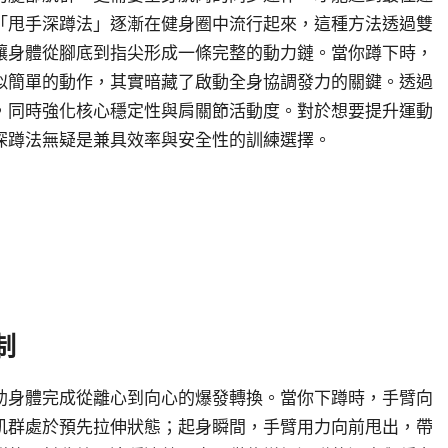
「甩手深蹲法」逐漸在健身圈中流行起來，這種方法透過雙
讓身體從腳底到指尖形成一條完整的動力鏈。當你蹲下時，
似簡單的動作，其實暗藏了啟動全身協調發力的關鍵。透過
，同時強化核心穩定性與肩關節活動度。對於想要提升運動
深蹲法無疑是兼具效率與安全性的訓練選擇。
制
助身體完成從離心到向心的爆發轉換。當你下蹲時，手臂向
肌群處於預先拉伸狀態；起身瞬間，手臂用力向前甩出，帶