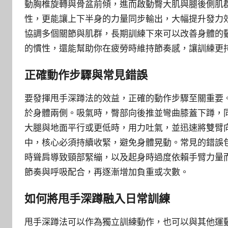
動胸椎旋轉與骨盆前傾，進而啟動臀大肌與腿後側肌
性，更能讓上下半身的力量同步輸出，大幅提升發力
協調多個關節與肌群，長期訓練下來可以改善身體的
的慣性，還能幫助你在疲勞時維持節奏感，讓訓練更
正確動作步驟與常見錯誤
要發揮甩手深蹲法的效益，正確的動作步驟至關重要
於身體兩側。吸氣時，臀部向後推並彎曲膝蓋下蹲，
大腿與地面平行或更低時，用力吐氣，並迅速將雙臂
中，核心必須持續收緊，避免身體晃動。常見的錯誤
時聳肩導致頸部緊繃，以及起身時過度依賴手臂力量
節奏與呼吸配合，再逐漸增加負重或次數。
如何將甩手深蹲融入日常訓練
甩手深蹲法可以作為獨立訓練動作，也可以與其他運動