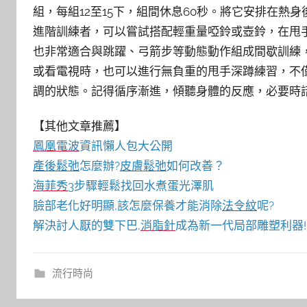
組，每組12至15下，組間休息60秒。將它安排在
進階訓練者，可以嘗試搭配輕重量啞鈴或壺鈴，在甩
也非常適合與跳躍、弓箭步等動態動作組成間歇訓練
或看電視時，也可以進行無負重的甩手深蹲練習，不
調的狀態。記得循序漸進，傾聽身體的反應，必要時
【其他文章推薦】
鳳凰電波
資訊懶人包大公開
產後鬆弛
怎麼辦?
皮膚鬆弛
如何改善？
海菲秀
3步驟輕鬆找回水煮蛋光澤肌
臉部老化好明顯,該怎麼保養才能消除
法令紋
呢?
解決討人厭的雙下巴,
消脂針
成為新一代局部雕塑利器!
流行時尚