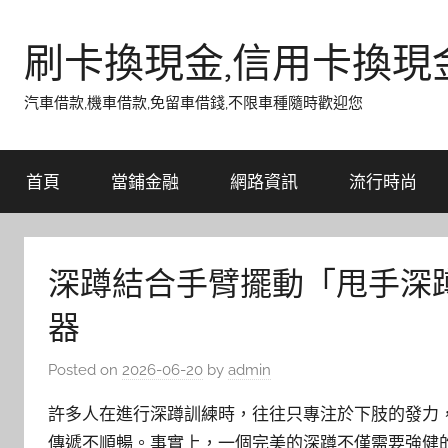
Skip
to
刷卡換現金,信用卡換現
content
汽車借款,機車借款,免留車借錢,不限車種隨時歡迎您
首頁
當鋪金融
網路資訊
流行時尚
深蹲結合手臂擺動「甩手深
器
Posted on
2026-06-20
by
admin
許多人在進行深蹲訓練時，往往只專注於下肢的發力
傳遞不順暢。事實上，一個完美的深蹲不僅需要強健