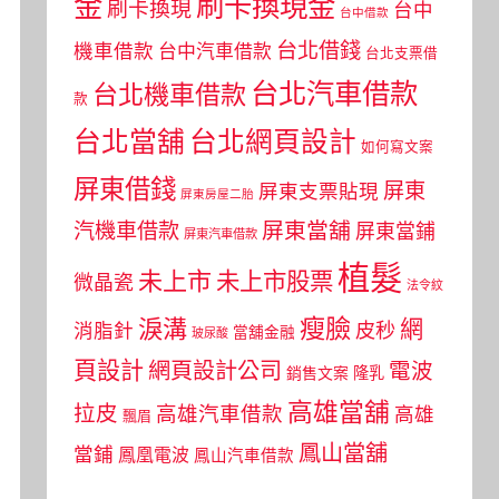
金
刷卡換現金
刷卡換現
台中
台中借款
台北借錢
機車借款
台中汽車借款
台北支票借
台北汽車借款
台北機車借款
款
台北當舖
台北網頁設計
如何寫文案
屏東借錢
屏東
屏東支票貼現
屏東房屋二胎
屏東當舖
汽機車借款
屏東當鋪
屏東汽車借款
植髮
未上市
未上市股票
微晶瓷
法令紋
瘦臉
淚溝
網
皮秒
消脂針
當舖金融
玻尿酸
頁設計
網頁設計公司
電波
銷售文案
隆乳
高雄當舖
拉皮
高雄汽車借款
高雄
飄眉
鳳山當舖
當鋪
鳳凰電波
鳳山汽車借款