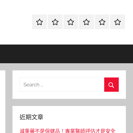
首
當
網
流
環
聯
頁
鋪
路
行
保
合
金
資
時
清
徵
融
訊
尚
潔
信
Search
for:
Search
近期文章
減重藥不是保健品！專業醫師評估才是安全