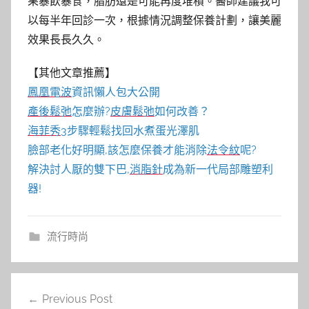
果暴飲暴食，脂肪還是可能再度堆積。醫師建議我可
以每半年回診一次，根據情況調整保養計劃，讓美麗
效果長長久久。
【其他文章推薦】
鳳凰電波
資訊懶人包大公開
產後鬆弛
怎麼辦?
皮膚鬆弛
如何改善？
海菲秀
3步驟輕鬆找回水煮蛋光澤肌
臉部老化好明顯,該怎麼保養才能消除
法令紋
呢?
解決討人厭的雙下巴,
消脂針
成為新一代局部雕塑利
器!
流行時尚
文
Previous Post