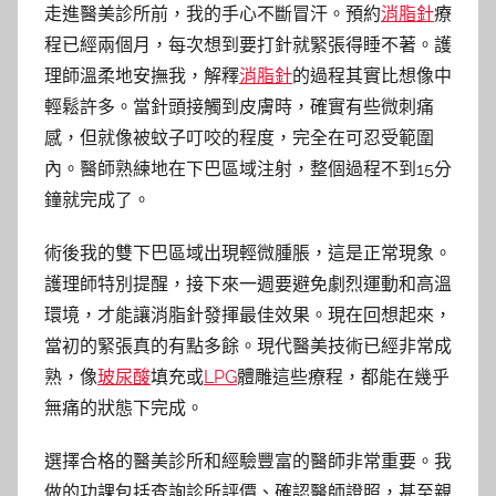
走進醫美診所前，我的手心不斷冒汗。預約
消脂針
療
程已經兩個月，每次想到要打針就緊張得睡不著。護
理師溫柔地安撫我，解釋
消脂針
的過程其實比想像中
輕鬆許多。當針頭接觸到皮膚時，確實有些微刺痛
感，但就像被蚊子叮咬的程度，完全在可忍受範圍
內。醫師熟練地在下巴區域注射，整個過程不到15分
鐘就完成了。
術後我的雙下巴區域出現輕微腫脹，這是正常現象。
護理師特別提醒，接下來一週要避免劇烈運動和高溫
環境，才能讓消脂針發揮最佳效果。現在回想起來，
當初的緊張真的有點多餘。現代醫美技術已經非常成
熟，像
玻尿酸
填充或
LPG
體雕這些療程，都能在幾乎
無痛的狀態下完成。
選擇合格的醫美診所和經驗豐富的醫師非常重要。我
做的功課包括查詢診所評價、確認醫師證照，甚至親