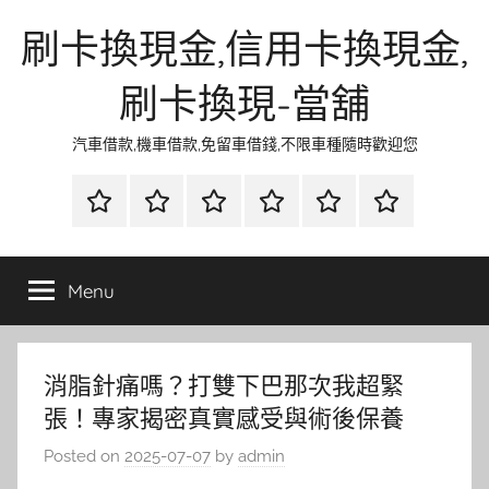
Skip
刷卡換現金,信用卡換現金,
to
content
刷卡換現-當舖
汽車借款,機車借款,免留車借錢,不限車種隨時歡迎您
首
當
網
流
環
聯
頁
鋪
路
行
保
合
金
資
時
清
徵
Menu
融
訊
尚
潔
信
消脂針痛嗎？打雙下巴那次我超緊
張！專家揭密真實感受與術後保養
Posted on
2025-07-07
by
admin