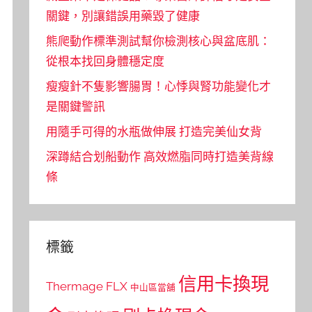
關鍵，別讓錯誤用藥毀了健康
熊爬動作標準測試幫你檢測核心與盆底肌：
從根本找回身體穩定度
瘦瘦針不隻影響腸胃！心悸與腎功能變化才
是關鍵警訊
用隨手可得的水瓶做伸展 打造完美仙女背
深蹲結合划船動作 高效燃脂同時打造美背線
條
標籤
信用卡換現
Thermage FLX
中山區當舖