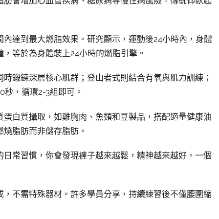
脂肪會增加心血管疾病、糖尿病等慢性病風險。傳統仰臥起
間內達到最大燃脂效果。研究顯示，運動後24小時內，身體
鐘，等於為身體裝上24小時的燃脂引擎。
同時鍛鍊深層核心肌群；登山者式則結合有氧與肌力訓練；
0秒，循環2-3組即可。
質蛋白質攝取，如雞胸肉、魚類和豆製品，搭配適量健康油
燃燒脂肪而非儲存脂肪。
的日常習慣，你會發現褲子越來越鬆，精神越來越好。一個
成，不需特殊器材。許多學員分享，持續練習後不僅腰圍縮