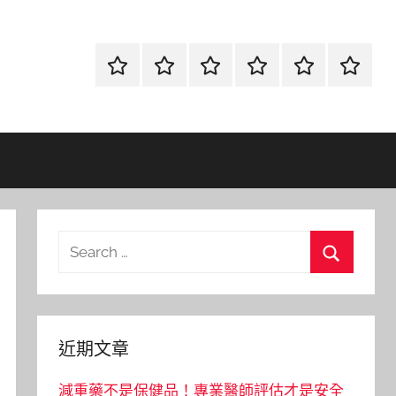
首
當
網
流
環
聯
頁
鋪
路
行
保
合
金
資
時
清
徵
融
訊
尚
潔
信
Search
for:
Search
近期文章
減重藥不是保健品！專業醫師評估才是安全