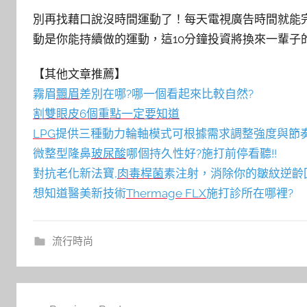
別再找藉口說沒時間運動了！每天電視廣告時間就能
動是你能持續做的運動，這10分鐘投資將換來一輩子
【其他文章推薦】
霧眉
飄眉
差別在哪?哪一個看起來比較自然?
割雙眼皮6個重點一定要知道
LPG
提供三種動力輪軸模式可根據需求調整強度與節
微整型隆鼻
玻尿酸
哪個持久性好?施打前停看聽!!
對抗老化新法寶,
肉毒桿菌
素注射，消除你的皺紋逆齡
想知道醫美新技術
Thermage FLX
施打診所在哪裡?
流行時尚
文