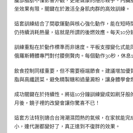
腹部脂肪不僅影響外觀，更是健康的隱形殺手。內臟
坐效果有限，關鍵在於激活全身肌肉群的高效訓練。
這套訓練結合了間歇運動與核心強化動作，能在短時
仍持續消耗熱量，這就是所謂的後燃效應。每天10分
訓練重點在於動作標準而非速度。平板支撐變化式能
俄羅斯轉體專門對付腰側贅肉。每個動作30秒，休息1
飲食控制同樣重要，但不需要極端節食。建議增加優
脂與高纖蔬菜。避免精製糖和過量澱粉，讓身體學會
成功關鍵在於持續性。將這10分鐘訓練變成如刷牙般
月後，鏡子裡的改變會讓你驚喜不已！
這套方法特別適合台灣潮濕悶熱的氣候，在家就能完
小，連代謝都變好了，真正達到不復胖的效果。