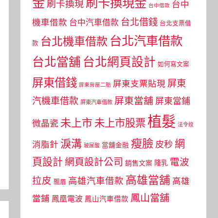
金
刷卡換現金
刷卡換現
台中
台中借款
台北借錢
機車借款
台中汽車借款
台北支票借
台北汽車借款
台北機車借款
款
台北當舖
台北網頁設計
如何寫文案
屏東借錢
屏東
屏東支票貼現
屏東房屋二胎
屏東當舖
汽機車借款
屏東當鋪
屏東汽車借款
植髮
未上市
未上市股票
微晶瓷
法令紋
瘦臉
淚溝
網
皮秒
消脂針
當舖金融
玻尿酸
頁設計
網頁設計公司
電波
銷售文案
隆乳
高雄當舖
拉皮
高雄汽車借款
高雄
飄眉
鳳山當舖
當鋪
鳳凰電波
鳳山汽車借款