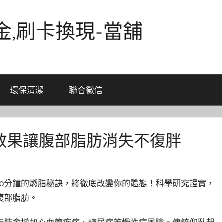
金,刷卡換現-當舖
環保清潔
聯合徵信
效果讓腹部脂肪消失不復胖
0分鐘的燃脂秘訣，將徹底改變你的體態！科學研究證實，
腹部脂肪。