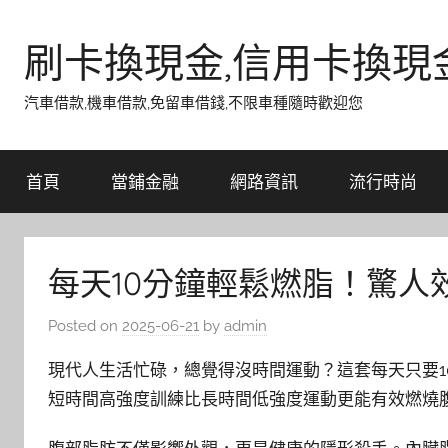
Skip
to
刷卡換現金,信用卡換現
content
汽車借款,機車借款,免留車借錢,不限車種隨時歡迎您
首頁
當鋪金融
網路資訊
流行時尚
每天10分鐘輕鬆燃脂！驚人
Posted on
2025-06-21
by
admin
現代人生活忙碌，總覺得沒時間運動？這套每天只要1
短時間高強度訓練比長時間低強度運動更能有效燃燒