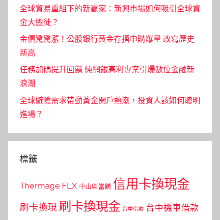
全球貿易重組下的新贏家：新興市場如何吸引全球資
金大遷徙？
金價驚驚漲！公股銀行黃金存摺申購爆量 改寫歷史
新高
任務加碼提升回饋 純網銀高利專案引爆數位金融新
浪潮
全球避險需求帶動黃金開戶熱潮，投資人該如何聰明
進場？
標籤
信用卡換現金
Thermage FLX
中山區當舖
刷卡換現金
刷卡換現
台中機車借款
台中借款