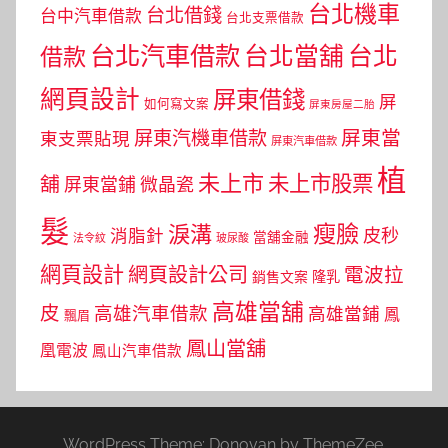
台北機車
台北借錢
台中汽車借款
台北支票借款
台北汽車借款
台北當舖
台北
借款
網頁設計
屏東借錢
屏
如何寫文案
屏東房屋二胎
屏東當
屏東汽機車借款
東支票貼現
屏東汽車借款
植
未上市
未上市股票
舖
屏東當鋪
微晶瓷
髮
瘦臉
淚溝
皮秒
消脂針
當舖金融
法令紋
玻尿酸
網頁設計
網頁設計公司
電波拉
銷售文案
隆乳
高雄當舖
皮
高雄汽車借款
高雄當鋪
鳳
飄眉
鳳山當舖
凰電波
鳳山汽車借款
WordPress Theme: Donovan by ThemeZee.