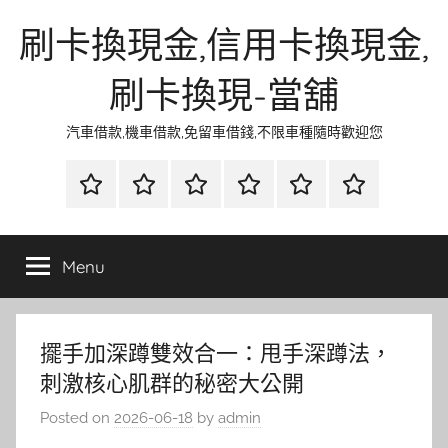
Skip
刷卡換現金,信用卡換現金,
to
content
刷卡換現-當舖
汽車借款,機車借款,免留車借錢,不限車種隨時歡迎您
首
當
網
流
環
聯
頁
鋪
路
行
保
合
金
資
時
清
徵
Menu
融
訊
尚
潔
信
擺手加深蹲雙效合一：甩手深蹲法，
刺激核心肌群的秘密大公開
Posted on
2026-06-18
by
admin