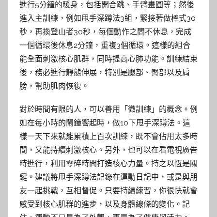
進行5分鐘的暖身，包括開合跳、手臂畫圓等；然後
進入主訓練，例如甩手深蹲法3組，緊接著做棒式30
秒，再換登山者30秒，每個動作之間不休息，完成
一個循環後休息2分鐘，重複3個循環。這樣的組合
能全面刺激核心肌群，同時提高心肺功能。訓練結束
後，務必進行靜態伸展，特別是腿部、臀部以及肩
膀，幫助肌肉恢復。
對於時間有限的人，可以善用「微訓練」的概念。例
如在每小時的鬧鐘響起時，做10下甩手深蹲法。這
樣一天下來就能累積上百次訓練，既不會佔用太多時
間，又能持續刺激核心。另外，也可以在看電視廣告
時進行，利用零碎時間打造核心力量。持之以恆是關
鍵。建議將甩手深蹲法記錄在運動日記中，或是與朋
友一起挑戰，互相督促。只要持續練習，你很快就會
感受到核心肌群的進步，以及身體線條的變化。記