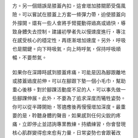
方。另一個錯誤是膝蓋內扣，這會增加膝關節受傷風
險。可以嘗試在膝蓋上方套一條彈力帶，迫使膝蓋向
外撐開。還有一些人會將手臂擺動得過高或過快，導
致身體失去控制。建議初學者先以慢速度進行，專注
在感受核心的穩定性，再逐漸增加速度。另外，呼吸
也是關鍵。向下時吸氣，向上時呼氣，保持呼吸順
暢，不要憋氣。
如果你在深蹲時感到膝蓋疼痛，可能是因為腳跟離地
或膝蓋過度前伸。可以在腳跟下墊一個小毛巾，幫助
重心後移。對於腳踝活動度不足的人，可以事先做一
些腳踝伸展。此外，不要為了追求深度而犧牲姿勢。
你可以從半蹲開始，等適應後再慢慢增加深度。最重
要的是，聆聽身體的聲音，如果感到任何尖銳的疼
痛，立即停止並諮詢專業教練。持續練習，你會發現
核心肌群變得愈來愈有力量，日常姿勢也會跟著改