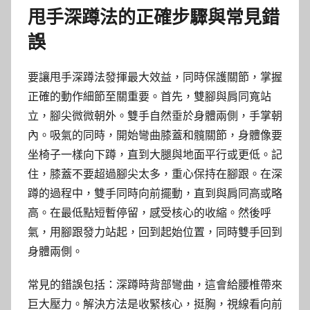
甩手深蹲法的正確步驟與常見錯
誤
要讓甩手深蹲法發揮最大效益，同時保護關節，掌握
正確的動作細節至關重要。首先，雙腳與肩同寬站
立，腳尖微微朝外。雙手自然垂於身體兩側，手掌朝
內。吸氣的同時，開始彎曲膝蓋和髖關節，身體像要
坐椅子一樣向下蹲，直到大腿與地面平行或更低。記
住，膝蓋不要超過腳尖太多，重心保持在腳跟。在深
蹲的過程中，雙手同時向前擺動，直到與肩同高或略
高。在最低點短暫停留，感受核心的收縮。然後呼
氣，用腳跟發力站起，回到起始位置，同時雙手回到
身體兩側。
常見的錯誤包括：深蹲時背部彎曲，這會給腰椎帶來
巨大壓力。解決方法是收緊核心，挺胸，視線看向前