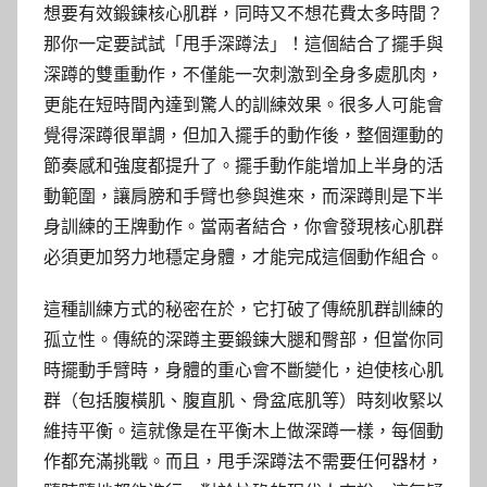
想要有效鍛鍊核心肌群，同時又不想花費太多時間？
那你一定要試試「甩手深蹲法」！這個結合了擺手與
深蹲的雙重動作，不僅能一次刺激到全身多處肌肉，
更能在短時間內達到驚人的訓練效果。很多人可能會
覺得深蹲很單調，但加入擺手的動作後，整個運動的
節奏感和強度都提升了。擺手動作能增加上半身的活
動範圍，讓肩膀和手臂也參與進來，而深蹲則是下半
身訓練的王牌動作。當兩者結合，你會發現核心肌群
必須更加努力地穩定身體，才能完成這個動作組合。
這種訓練方式的秘密在於，它打破了傳統肌群訓練的
孤立性。傳統的深蹲主要鍛鍊大腿和臀部，但當你同
時擺動手臂時，身體的重心會不斷變化，迫使核心肌
群（包括腹橫肌、腹直肌、骨盆底肌等）時刻收緊以
維持平衡。這就像是在平衡木上做深蹲一樣，每個動
作都充滿挑戰。而且，甩手深蹲法不需要任何器材，