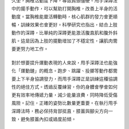
久坐，胸椎活動度下降，導致肩頸僵硬。甩手深蹲法
中的擺手動作，可以幫助打開胸椎，改善上半身的活
動度。當胸椎能靈活轉動時，核心肌群的發力會更順
暢，訓練效果也會更好。科學研究也指出，結合上肢
動作的深蹲，比單純的深蹲更能激活腹直肌和腹外斜
肌。這是因為上肢的擺動增加了不穩定性，讓肌肉需
要更努力地工作。
對於想要提升運動表現的人來說，甩手深蹲法也能強
化「運動鏈」的概念。跑步、跳躍、投擲等動作都需
要上下半身協調發力，而甩手深蹲正是訓練這種協調
性的絕佳方式。透過反覆練習，你的身體會學會如何
更有效率地傳遞力量，減少能量浪費，同時降低受傷
風險。記住，正確的姿勢比數量更重要。在執行甩手
深蹲法時，務必保持背部挺直，膝蓋與腳尖方向一
致，避免膝蓋內扣或過度前傾。