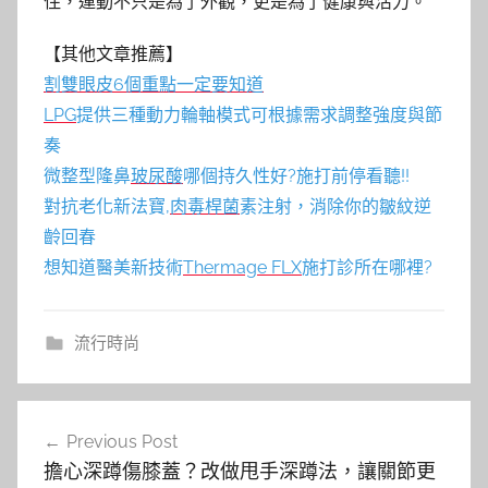
住，運動不只是為了外觀，更是為了健康與活力。
【其他文章推薦】
割雙眼皮6個重點一定要知道
LPG
提供三種動力輪軸模式可根據需求調整強度與節
奏
微整型隆鼻
玻尿酸
哪個持久性好?施打前停看聽!!
對抗老化新法寶,
肉毒桿菌
素注射，消除你的皺紋逆
齡回春
想知道醫美新技術
Thermage FLX
施打診所在哪裡?
流行時尚
文
Previous Post
章
擔心深蹲傷膝蓋？改做甩手深蹲法，讓關節更