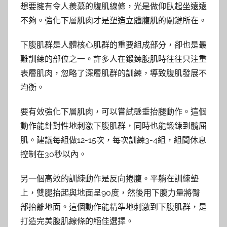
想要擁有令人羨慕的腹肌線條，光是做仰臥起坐遠遠
不夠。強化下層肌肉才是塑造立體腹肌的關鍵所在。
下腹肌群是人體核心肌群的重要組成部分，卻也是最
難訓練的部位之一。許多人在鍛鍊腹肌時往往只注重
表層肌肉，忽略了深層肌群的訓練，導致腹肌發展不
均衡。
要有效強化下層肌肉，可以嘗試懸垂抬腿動作。這個
動作能針對性地刺激下腹肌群，同時也能鍛鍊到髖屈
肌。建議每組做12-15次，每次訓練3-4組，組間休息
控制在30秒以內。
另一個高效的訓練動作是反向捲腹。平躺在訓練墊
上，雙腿抬起與地面呈90度，然後用下腹力量將臀
部抬離地面。這個動作能精準地刺激到下腹肌群，是
打造完美腹肌線條的絕佳選擇。