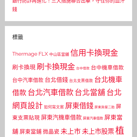
銀行防詐再進化！三大措施聯合出擊，守住你的血汗
錢
標籤
信用卡換現金
Thermage FLX
中山區當舖
刷卡換現金
刷卡換現
台中機車借款
台中借款
台北機車
台北借錢
台中汽車借款
台北支票借款
台北汽車借款
台北當舖
台北
借款
網頁設計
屏東借錢
屏
如何寫文案
屏東房屋二胎
屏東當
屏東汽機車借款
東支票貼現
屏東汽車借款
植
未上市
未上市股票
舖
屏東當鋪
微晶瓷