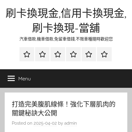
Skip
刷卡換現金,信用卡換現金,
to
content
刷卡換現-當舖
汽車借款,機車借款,免留車借錢,不限車種隨時歡迎您
首
當
網
流
環
聯
頁
鋪
路
行
保
合
金
資
時
清
徵
Menu
融
訊
尚
潔
信
打造完美腹肌線條！強化下層肌肉的
關鍵秘訣大公開
Posted on
2025-04-02
by
admin