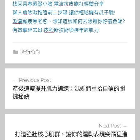
找回青春緊緻小臉,
電波拉皮
施打經驗分享
懶人
瘦臉
激推睡前二步驟,讓你輕鬆擁有瓜子臉!
淚溝
顯疲憊老態，想知道該如何去除還你好氣色呢?
有效擊碎去斑,
皮秒
新技術喚醒年輕肌力
流行時尚
文
Previous Post
章
產後速瘦提升肌力訓練：媽媽們重拾自信的關
導
鍵秘訣
覽
Next Post
打造強壯核心肌群，讓你的運動表現突飛猛進