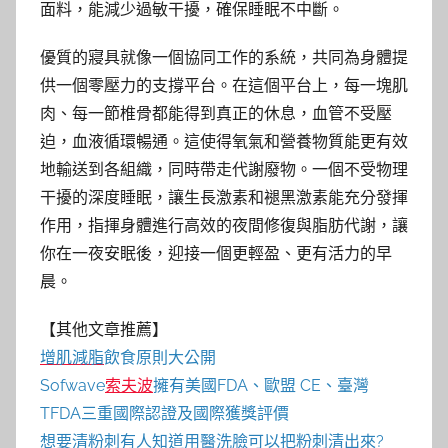
面料，能減少過敏干擾，確保睡眠不中斷。
優質的寢具就像一個協同工作的系統，共同為身體提
供一個零壓力的支撐平台。在這個平台上，每一塊肌
肉、每一節椎骨都能得到真正的休息，血管不受壓
迫，血液循環暢通。這使得氧氣和營養物質能更有效
地輸送到各組織，同時帶走代謝廢物。一個不受物理
干擾的深度睡眠，讓生長激素和褪黑激素能充分發揮
作用，指揮身體進行高效的夜間修復與脂肪代謝，讓
你在一夜安眠後，迎接一個更輕盈、更有活力的早
晨。
【其他文章推薦】
增肌減脂
飲食原則大公開
Sofwave
索夫波
擁有美國FDA、歐盟 CE、臺灣
TFDA三重國際認證及國際獲獎評價
想要
清粉刺
有人知道用
醫洗臉
可以把
粉刺
清出來?