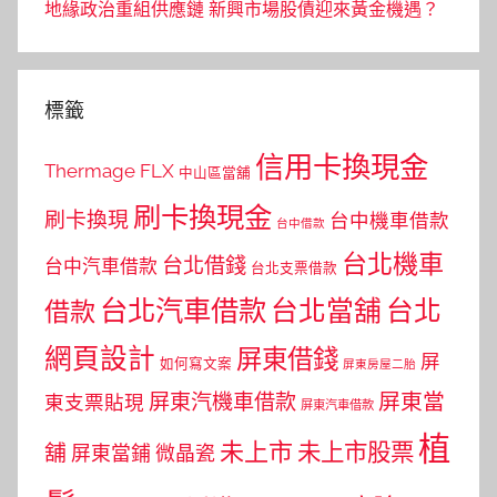
地緣政治重組供應鏈 新興市場股債迎來黃金機遇？
標籤
信用卡換現金
Thermage FLX
中山區當舖
刷卡換現金
刷卡換現
台中機車借款
台中借款
台北機車
台北借錢
台中汽車借款
台北支票借款
台北汽車借款
台北當舖
台北
借款
網頁設計
屏東借錢
屏
如何寫文案
屏東房屋二胎
屏東當
屏東汽機車借款
東支票貼現
屏東汽車借款
植
未上市
未上市股票
舖
屏東當鋪
微晶瓷