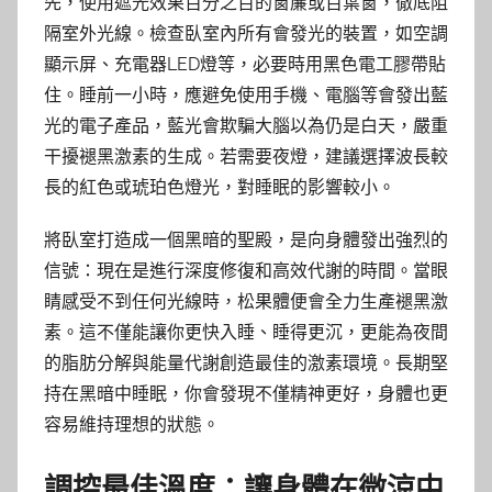
先，使用遮光效果百分之百的窗簾或百葉窗，徹底阻
隔室外光線。檢查臥室內所有會發光的裝置，如空調
顯示屏、充電器LED燈等，必要時用黑色電工膠帶貼
住。睡前一小時，應避免使用手機、電腦等會發出藍
光的電子產品，藍光會欺騙大腦以為仍是白天，嚴重
干擾褪黑激素的生成。若需要夜燈，建議選擇波長較
長的紅色或琥珀色燈光，對睡眠的影響較小。
將臥室打造成一個黑暗的聖殿，是向身體發出強烈的
信號：現在是進行深度修復和高效代謝的時間。當眼
睛感受不到任何光線時，松果體便會全力生產褪黑激
素。這不僅能讓你更快入睡、睡得更沉，更能為夜間
的脂肪分解與能量代謝創造最佳的激素環境。長期堅
持在黑暗中睡眠，你會發現不僅精神更好，身體也更
容易維持理想的狀態。
調控最佳溫度：讓身體在微涼中