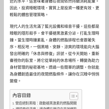
近的水平，這意味著身體在夜間依然持續消耗能量。
因此，投資睡眠環境，實質上是投資一種更有效、更
輕鬆的體態管理策略。
現代人的生活充滿了藍光設備和噪音干擾，這些都是
睡眠的隱形殺手，會干擾褪黑激素分泌，打亂生理時
鐘。當生理時鐘紊亂，身體的燃脂排程也會跟著失
序。相反地，一個黑暗、安靜、涼爽的環境能向大腦
發出明確的「休息與修復」訊號。從今天開始，重新
審視你的臥室，將它從單純的休息場所，轉變為助力
身材管理的秘密基地。透過一些簡單的調整，你就能
為身體創造最佳的夜間燃脂條件，讓你在沉睡中悄悄
變瘦。
內容目錄
營造絕對黑暗：啟動褪黑激素的燃脂開關
調控最佳溫度：讓身體在微涼中高效燃脂