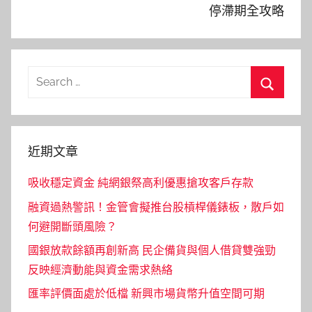
停滯期全攻略
Search
for:
Search
近期文章
吸收穩定資金 純網銀祭高利優惠搶攻客戶存款
融資過熱警訊！金管會擬推台股槓桿儀錶板，散戶如
何避開斷頭風險？
國銀放款餘額再創新高 民企備貨與個人借貸雙強勁
反映經濟動能與資金需求熱絡
匯率評價面處於低檔 新興市場貨幣升值空間可期