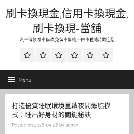
Skip
刷卡換現金,信用卡換現金,
to
content
刷卡換現-當舖
汽車借款,機車借款,免留車借錢,不限車種隨時歡迎您
首
當
網
流
環
聯
頁
鋪
路
行
保
合
金
資
時
清
徵
Menu
融
訊
尚
潔
信
打造優質睡眠環境重啟夜間燃脂模
式：睡出好身材的關鍵秘訣
Posted on
2026-04-26
by
admin