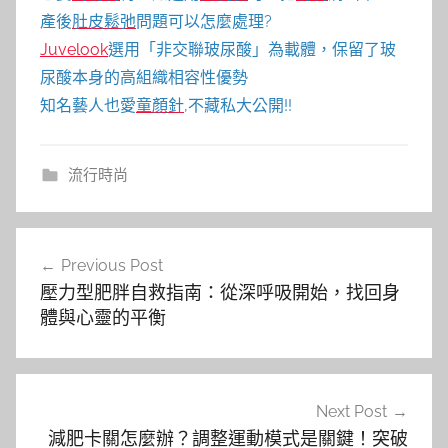
產後
肚皮鬆弛
問題可以怎麼處理?
Juvelook
選用「非交聯玻尿酸」為載體，保留了玻
尿酸本身的高組織相容性優勢
知名藝人也愛
童顏針
,不藏私大公開!!
流行時尚
文
Previous Post
章
壓力型肥胖自救指南：從深呼吸開始，找回身
導
體與心靈的平衡
覽
Next Post
減肥卡關怎麼辦？調整運動模式是關鍵！突破