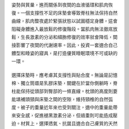
姿勢與質量，進而關係到夜間的血液循環和肌肉恢
復。一個支撐性不足的床墊會導致脊柱無法保持自然
曲線，肌肉整夜處於緊張狀態以試圖穩定身體，這會
阻礙身體進入最放鬆的修復階段。當肌肉無法徹底放
鬆，生長激素的分泌和細胞修復的效率就會降低，間
接影響了夜間的代謝速率。因此，投資一套適合自己
體型和睡姿的寢具，是打造優質睡眠環境不可或缺的
一環。
選擇床墊時，應考慮其支撐性與貼合度。無論是記憶
棉、獨立筒還是乳膠床墊，關鍵在於當你側躺時，脊
柱能保持從頭部到臀部的一條直線。枕頭的高度則要
能填補頭頸與床墊之間的空隙，維持頸椎的自然弧
度。被子的重量近年來也受到關注，適中的重量能帶
來安全感，促進褪黑激素分泌，但過重則可能造成壓
迫。材質上，選擇透氣、抗菌且適合自己膚質的天然