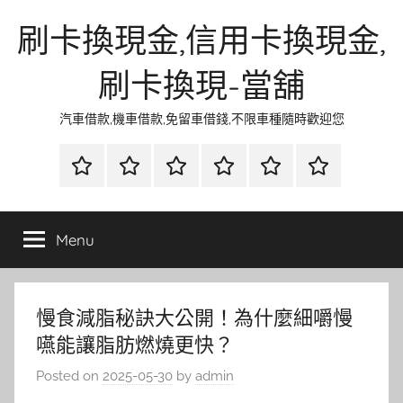
Skip
刷卡換現金,信用卡換現金,
to
content
刷卡換現-當舖
汽車借款,機車借款,免留車借錢,不限車種隨時歡迎您
首
當
網
流
環
聯
頁
鋪
路
行
保
合
金
資
時
清
徵
Menu
融
訊
尚
潔
信
慢食減脂秘訣大公開！為什麼細嚼慢
嚥能讓脂肪燃燒更快？
Posted on
2025-05-30
by
admin