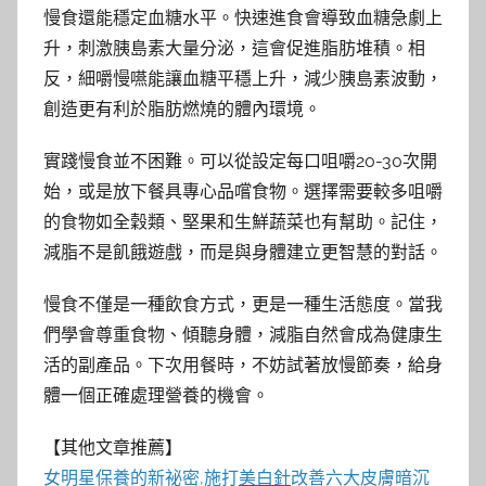
慢食還能穩定血糖水平。快速進食會導致血糖急劇上
升，刺激胰島素大量分泌，這會促進脂肪堆積。相
反，細嚼慢嚥能讓血糖平穩上升，減少胰島素波動，
創造更有利於脂肪燃燒的體內環境。
實踐慢食並不困難。可以從設定每口咀嚼20-30次開
始，或是放下餐具專心品嚐食物。選擇需要較多咀嚼
的食物如全穀類、堅果和生鮮蔬菜也有幫助。記住，
減脂不是飢餓遊戲，而是與身體建立更智慧的對話。
慢食不僅是一種飲食方式，更是一種生活態度。當我
們學會尊重食物、傾聽身體，減脂自然會成為健康生
活的副產品。下次用餐時，不妨試著放慢節奏，給身
體一個正確處理營養的機會。
【其他文章推薦】
女明星保養的新祕密,施打
美白針
改善六大皮膚暗沉