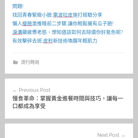
問題!
找回青春緊緻小臉,
電波拉皮
施打經驗分享
懶人
瘦臉
激推睡前二步驟,讓你輕鬆擁有瓜子臉!
淚溝
顯疲憊老態，想知道該如何去除還你好氣色呢?
有效擊碎去斑,
皮秒
新技術喚醒年輕肌力
流行時尚
文
Previous Post
章
慢食革命：掌握黃金進餐時間與技巧，讓每一
導
口都成為享受
覽
Next Post