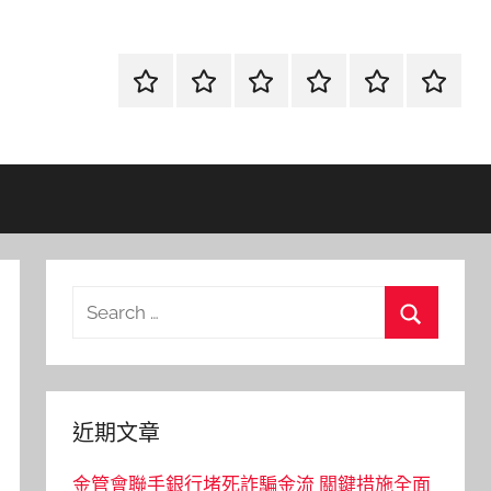
首
當
網
流
環
聯
頁
鋪
路
行
保
合
金
資
時
清
徵
融
訊
尚
潔
信
Search
for:
Search
近期文章
金管會聯手銀行堵死詐騙金流 關鍵措施全面