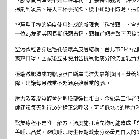
「膠原蛋白流失不是年齡專利！」張醫師強調，許多
追劇到凌晨、每天三杯手搖飲、機車通勤不防曬，這
智慧型手機的過度使用造成的新現象「科技頸」，會
一位25歲網美因長期低頭直播，頸椎前傾導致下巴輪
空污微粒會穿透毛孔破壞真皮層結構，台北市PM2.5
霧霾口罩，回家後立即使用含抗氧化成分的洗面乳清
極端減肥造成的膠原蛋白斷崖式流失最難挽回。營養
降，建議每月減重不超過原始體重的3%。
壓力激素皮質醇會分解臉部彈性蛋白，金融業工作者做
師建議每天進行10分鐘正念呼吸，可降低36%的壓力
醫美療程不是唯一解方，過度施打填充物可能造成「
善睡眠品質，深度睡眠時生長期激素分泌量是白天的