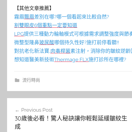
【其他文章推薦】
霧眉
飄眉
差別在哪?哪一個看起來比較自然?
割雙眼皮6個重點一定要知道
LPG
提供三種動力輪軸模式可根據需求調整強度與節
微整型隆鼻
玻尿酸
哪個持久性好?施打前停看聽!!
對抗老化新法寶,
肉毒桿菌
素注射，消除你的皺紋逆齡
想知道醫美新技術
Thermage FLX
施打診所在哪裡?
流行時尚
文
Previous Post
章
30歲後必看！驚人秘訣讓你輕鬆延緩皺紋生
導
成