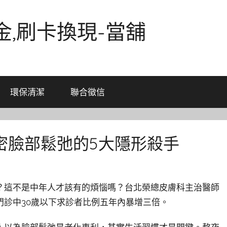
金,刷卡換現-當舖
環保清潔
聯合徵信
密臉部鬆弛的5大隱形殺手
？這不是中年人才該有的煩惱嗎？台北榮總皮膚科主治醫師
診中30歲以下求診者比例五年內暴增三倍。