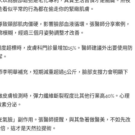
人以為臉部鬆弛是老化專利，其實生活習慣才是關鍵。熬夜
些看似平常的行為都在偷走你的緊緻肌膚。
導致頸部肌肉僵硬，影響臉部血液循環。張醫師分享案例，
廓模糊，經過三個月姿勢調整才改善。
濃度超標時，皮膚科門診量增加15%。醫師建議外出要使用防
潔。
師李明華補充，短期減重超過5公斤，臉部支撐力會明顯下
皮膚檢測時，彈力纖維斷裂程度比其他行業高40%。心理
激素分泌。
充氣臉」副作用。張醫師提醒，與其急著做醫美，不如先改
8倍，這才是天然拉提術。