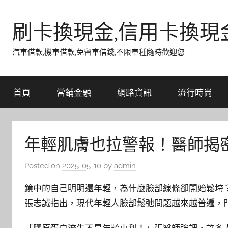
Skip
to
刷卡換現金,信用卡換現
content
汽車借款,機車借款,免留車借錢,不限車種隨時歡迎您
首頁
當鋪金融
網路資訊
流行時尚
年輕肌膚也拉警報！醫師揭
Posted on
2025-05-10
by
admin
鏡中的自己明明還年輕，為什麼臉部線條卻開始鬆垮
張志誠指出，現代年輕人臉部鬆弛問題越來越普遍，門