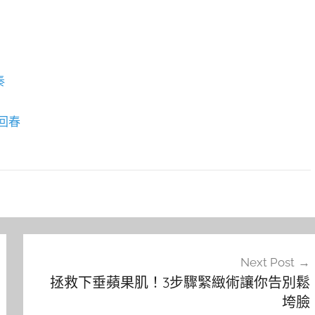
奏
回春
Next Post
拯救下垂蘋果肌！3步驟緊緻術讓你告別鬆
垮臉