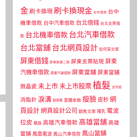
金
刷卡換現金
刷卡換現
台中
台中借款
台北借錢
機車借款
台中汽車借款
台北支票借
台北汽車借款
台北機車借款
款
台北當舖
台北網頁設計
如何寫文案
屏東借錢
屏東
屏東支票貼現
屏東房屋二胎
屏東當舖
汽機車借款
屏東當鋪
屏東汽車借款
植髮
未上市
未上市股票
微晶瓷
法令紋
瘦臉
淚溝
網
皮秒
消脂針
當舖金融
玻尿酸
頁設計
網頁設計公司
電波
銷售文案
隆乳
高雄當舖
拉皮
高雄汽車借款
高雄
飄眉
鳳山當舖
當鋪
鳳凰電波
鳳山汽車借款