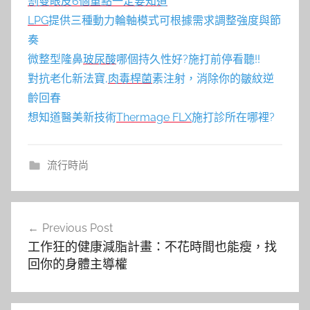
割雙眼皮6個重點一定要知道
LPG
提供三種動力輪軸模式可根據需求調整強度與節
奏
微整型隆鼻
玻尿酸
哪個持久性好?施打前停看聽!!
對抗老化新法寶,
肉毒桿菌
素注射，消除你的皺紋逆
齡回春
想知道醫美新技術
Thermage FLX
施打診所在哪裡?
流行時尚
文
Previous Post
章
工作狂的健康減脂計畫：不花時間也能瘦，找
導
回你的身體主導權
覽