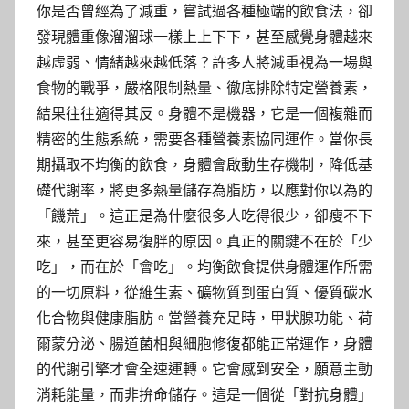
你是否曾經為了減重，嘗試過各種極端的飲食法，卻
發現體重像溜溜球一樣上上下下，甚至感覺身體越來
越虛弱、情緒越來越低落？許多人將減重視為一場與
食物的戰爭，嚴格限制熱量、徹底排除特定營養素，
結果往往適得其反。身體不是機器，它是一個複雜而
精密的生態系統，需要各種營養素協同運作。當你長
期攝取不均衡的飲食，身體會啟動生存機制，降低基
礎代謝率，將更多熱量儲存為脂肪，以應對你以為的
「饑荒」。這正是為什麼很多人吃得很少，卻瘦不下
來，甚至更容易復胖的原因。真正的關鍵不在於「少
吃」，而在於「會吃」。均衡飲食提供身體運作所需
的一切原料，從維生素、礦物質到蛋白質、優質碳水
化合物與健康脂肪。當營養充足時，甲狀腺功能、荷
爾蒙分泌、腸道菌相與細胞修復都能正常運作，身體
的代謝引擎才會全速運轉。它會感到安全，願意主動
消耗能量，而非拚命儲存。這是一個從「對抗身體」