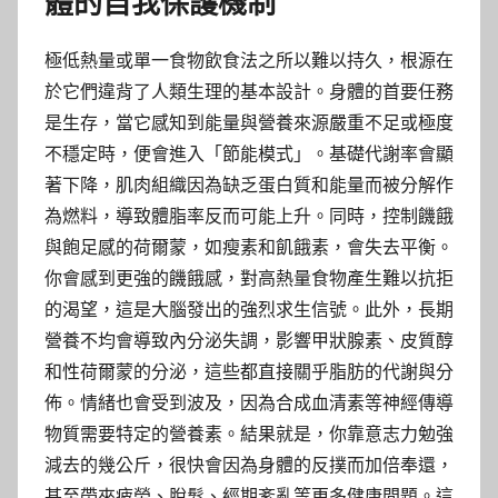
體的自我保護機制
極低熱量或單一食物飲食法之所以難以持久，根源在
於它們違背了人類生理的基本設計。身體的首要任務
是生存，當它感知到能量與營養來源嚴重不足或極度
不穩定時，便會進入「節能模式」。基礎代謝率會顯
著下降，肌肉組織因為缺乏蛋白質和能量而被分解作
為燃料，導致體脂率反而可能上升。同時，控制饑餓
與飽足感的荷爾蒙，如瘦素和飢餓素，會失去平衡。
你會感到更強的饑餓感，對高熱量食物產生難以抗拒
的渴望，這是大腦發出的強烈求生信號。此外，長期
營養不均會導致內分泌失調，影響甲狀腺素、皮質醇
和性荷爾蒙的分泌，這些都直接關乎脂肪的代謝與分
佈。情緒也會受到波及，因為合成血清素等神經傳導
物質需要特定的營養素。結果就是，你靠意志力勉強
減去的幾公斤，很快會因為身體的反撲而加倍奉還，
甚至帶來疲勞、脫髮、經期紊亂等更多健康問題。這