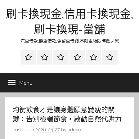
Skip
刷卡換現金,信用卡換現金,
to
content
刷卡換現-當舖
汽車借款,機車借款,免留車借錢,不限車種隨時歡迎您
首
當
網
流
環
聯
頁
鋪
路
行
保
合
金
資
時
清
徵
Menu
融
訊
尚
潔
信
均衡飲食才是讓身體願意變瘦的關
鍵：告別極端節食，啟動自然代謝力
Posted on
2026-04-27
by
admin