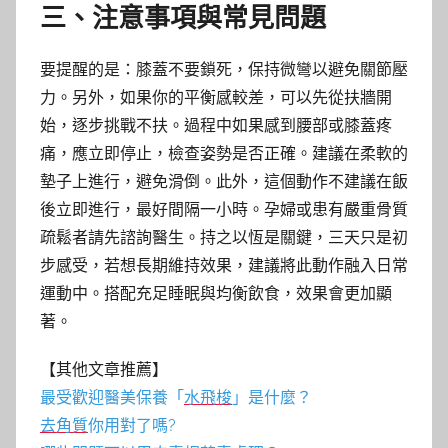
三、注意事項與常見問題
要提醒的是：膝蓋不要鎖死，保持微彎以避免關節壓
力。另外，如果你的平衡感較差，可以先從扶牆開
始，逐步挑戰不扶。過程中如果感到腰部或膝蓋疼
痛，應立即停止，檢查姿勢是否正確。建議在柔軟的
墊子上進行，避免滑倒。此外，這個動作不建議在飯
後立即進行，最好間隔一小時。孕婦或患有嚴重骨質
疏鬆者請先諮詢醫生。持之以恆是關鍵，三天只是初
步感受，若想長期維持效果，建議將此動作融入日常
運動中。搭配充足睡眠與均衡飲食，效果會更加顯
著。
【其他文章推薦】
最受歡迎醫美保養「
水飛梭
」是什麼？
去角質
你用對了嗎?