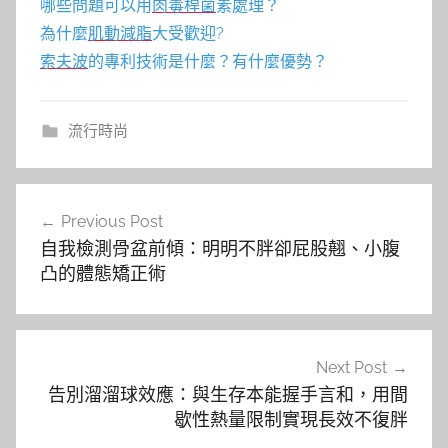
哪些問題可以用
肉毒桿菌
素處理？
為什麼
肌動減脂
大受歡迎?
索夫波
的專利技術是什麼？有什麼優勢？
流行時尚
文
Previous Post
章
自我檢測骨盆前傾：明明不胖卻屁股翹、小腹
導
凸的體態矯正術
覽
Next Post
告別溜溜球效應：與生存本能握手言和，用間
歇性熱量限制實現長效不復胖