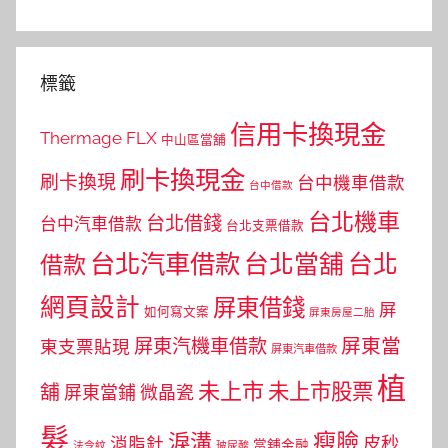
標籤
信用卡換現金
Thermage FLX
中山區當舖
刷卡換現金
刷卡換現
台中機車借款
台中借款
台北機車
台北借錢
台中汽車借款
台北支票借款
台北汽車借款
台北當舖
台北
借款
網頁設計
屏東借錢
屏
如何寫文案
屏東房屋二胎
屏東當
屏東汽機車借款
東支票貼現
屏東汽車借款
植
未上市
未上市股票
舖
屏東當鋪
微晶瓷
髮
瘦臉
淚溝
皮秒
消脂針
當舖金融
法令紋
玻尿酸