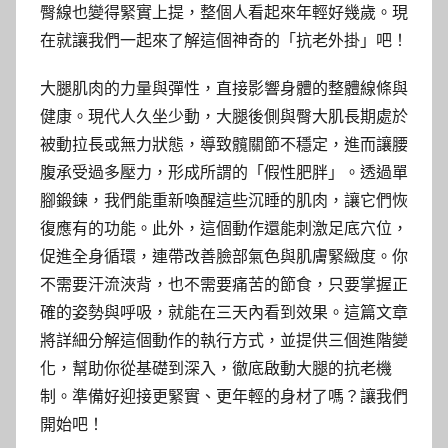
臀線也變得緊實上提，整個人看起來年輕好幾歲。現
在就讓我們一起來了解這個神奇的「抗老外掛」吧！
大腿肌肉的力量與彈性，直接影響身體的整體線條與
健康。現代人久坐少動，大腿後側與臀大肌長期處於
被動拉長或無力狀態，導致髖關節不穩定，進而讓腰
腹承受過多壓力，形成所謂的「假性肥胖」。透過單
腳鍛鍊，我們能重新喚醒這些沉睡的肌肉，讓它們恢
復應有的功能。此外，這個動作還能刺激足底穴位，
促進全身循環，連帶改善臉部氣色與肌膚緊緻度。你
不需要汗流浹背，也不需要痛苦的節食，只要掌握正
確的姿勢與呼吸，就能在三天內看到效果。這篇文章
將詳細分解這個動作的執行方式，並提供三個進階變
化，幫助你從基礎到深入，徹底啟動大腿的抗老機
制。準備好迎接更緊實、更年輕的身材了嗎？讓我們
開始吧！