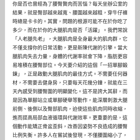
你是否也曾經為了腰臀贅肉而苦惱？每天坐辦公室的
結果，就是臀部越來越寬、腰圍越來越粗，穿牛仔褲
時總是卡卡的。其實，問題的根源可能不在於你吃了
多少，而在於你的大腿肌肉是否「活躍」。我們常說
「人老腿先老」，大腿肌肉是全身最大的肌肉群，它
不僅支撐你的日常活動，更是新陳代謝的引擎。當大
腿肌肉失去力量，身體的代謝率就會下降，脂肪更容
易堆積在腰臀部位。今天要介紹的這個「一招單腳鍛
鍊」，正是啟動大腿肌肉的最佳方式。不需要任何器
材，不需要去健身房，只要每天花幾分鐘，就能在三
天內感受到腰臀圍的明顯變化。這不是誇大其辭，而
是因為單腳站立或單腳硬舉等動作，能深層刺激大腿
前側、後側以及臀部肌肉，迫使這些肌肉同時收縮，
進而提高局部血液循環與代謝效率。更重要的是，這
個動作能矯正骨盆歪斜，改善因姿勢不良造成的腰臀
比例失衡。許多人在嘗試後發現，不僅腰圍縮小了，