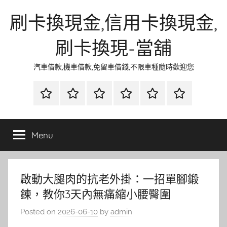
Skip
刷卡換現金,信用卡換現金,
to
content
刷卡換現-當舖
汽車借款,機車借款,免留車借錢,不限車種隨時歡迎您
首
當
網
流
環
聯
頁
鋪
路
行
保
合
金
資
時
清
徵
Menu
融
訊
尚
潔
信
啟動大腿肉的抗老外掛：一招單腳鍛
鍊，教你3天內無痛縮小腰臀圍
Posted on
2026-06-10
by
admin