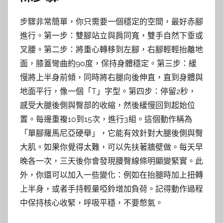
步驟非常簡單，你只需要一個穩定的空間，最好赤腳
進行。第一步：雙腳站立與肩同寬，雙手自然下垂或
叉腰。第二步：將重心轉移到左腳，右腳輕輕抬離地
面，膝蓋彎曲約90度，保持身體穩定。第三步：緩
慢將上半身前傾，同時將右腿向後伸直，直到身體與
地面平行，像一個「T」字型。第四步：停留2秒，
感受大腿後側與臀部的收縮，然後緩慢回到起始位
置。每邊重複10到15次，進行3組。這個動作稱為
「單腳羅馬尼亞硬舉」，它能有效針對大腿後側與臀
大肌。如果你覺得太難，可以先扶著牆壁做。每天早
晚各一次，三天後你會發現腰臀線條明顯變緊實。此
外，你還可以加入一些變化：例如在抬腿時加上扭轉
上半身，或者手持輕量啞鈴增加負荷。記得動作過程
中保持核心收緊，呼吸平穩，不要憋氣。