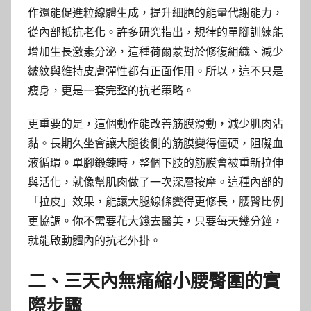
作還能促進粒線體生成，提升細胞的能量代謝能力，
從內部抵抗老化。許多研究指出，規律的單腳訓練能
增加生長激素分泌，這種荷爾蒙對於修復組織、減少
皺紋與維持皮膚彈性都有正面作用。所以，這不只是
瘦身，更是一套完整的抗老策略。
更重要的是，這個動作能改善筋膜滑動，減少肌肉沾
黏。長期久坐會讓大腿後側的筋膜變得僵硬，阻礙血
液循環。單腳鍛鍊時，整個下肢的筋膜會被重新拉伸
與活化，就像幫肌肉做了一次深層按摩。這種內部的
「拉皮」效果，能讓大腿線條變得更修長，腰臀比例
更協調。你不需要花大錢去醫美，只要每天幾分鐘，
就能啟動體內的抗老外掛。
二、三天內無痛縮小腰臀圍的實
際步驟