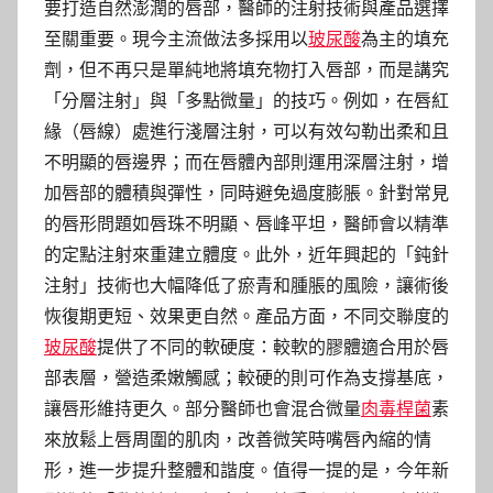
要打造自然澎潤的唇部，醫師的注射技術與產品選擇
至關重要。現今主流做法多採用以
玻尿酸
為主的填充
劑，但不再只是單純地將填充物打入唇部，而是講究
「分層注射」與「多點微量」的技巧。例如，在唇紅
緣（唇線）處進行淺層注射，可以有效勾勒出柔和且
不明顯的唇邊界；而在唇體內部則運用深層注射，增
加唇部的體積與彈性，同時避免過度膨脹。針對常見
的唇形問題如唇珠不明顯、唇峰平坦，醫師會以精準
的定點注射來重建立體度。此外，近年興起的「鈍針
注射」技術也大幅降低了瘀青和腫脹的風險，讓術後
恢復期更短、效果更自然。產品方面，不同交聯度的
玻尿酸
提供了不同的軟硬度：較軟的膠體適合用於唇
部表層，營造柔嫩觸感；較硬的則可作為支撐基底，
讓唇形維持更久。部分醫師也會混合微量
肉毒桿菌
素
來放鬆上唇周圍的肌肉，改善微笑時嘴唇內縮的情
形，進一步提升整體和諧度。值得一提的是，今年新