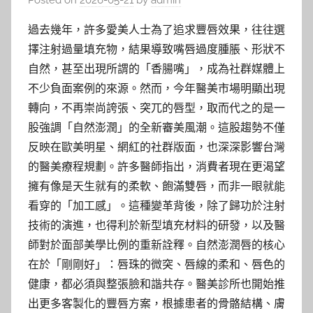
Posted on
2026-05-21
by
admin
過去幾年，許多愛美人士為了追求豐唇效果，往往選
擇注射過量填充物，結果導致嘴唇過度腫脹、形狀不
自然，甚至出現所謂的「香腸嘴」，成為社群媒體上
不少負面案例的來源。然而，今年醫美市場明顯出現
轉向，不再崇尚誇張、突兀的唇型，取而代之的是一
股強調「自然澎潤」的全新審美風潮。這股趨勢不僅
反映在歐美明星、網紅的社群版面，也深深影響台灣
的醫美療程規劃。許多醫師指出，消費者現在更渴望
擁有像是天生就有的柔軟、飽滿雙唇，而非一眼就能
看穿的「加工感」。這種變革背後，除了歸功於注射
技術的演進，也得利於新型填充材料的研發，以及醫
師對於面部美學比例的重新詮釋。自然澎潤唇的核心
在於「剛剛好」：唇珠的微突、唇線的柔和、唇色的
健康，都必須與整張臉和諧共存。醫美診所也開始推
出更多客製化的豐唇方案，根據患者的骨骼結構、膚