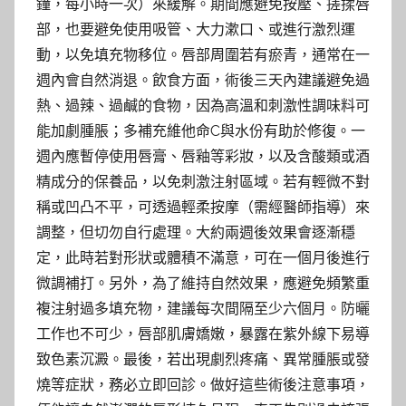
鐘，每小時一次）來緩解。期間應避免按壓、搓揉唇
部，也要避免使用吸管、大力漱口、或進行激烈運
動，以免填充物移位。唇部周圍若有瘀青，通常在一
週內會自然消退。飲食方面，術後三天內建議避免過
熱、過辣、過鹹的食物，因為高溫和刺激性調味料可
能加劇腫脹；多補充維他命C與水份有助於修復。一
週內應暫停使用唇膏、唇釉等彩妝，以及含酸類或酒
精成分的保養品，以免刺激注射區域。若有輕微不對
稱或凹凸不平，可透過輕柔按摩（需經醫師指導）來
調整，但切勿自行處理。大約兩週後效果會逐漸穩
定，此時若對形狀或體積不滿意，可在一個月後進行
微調補打。另外，為了維持自然效果，應避免頻繁重
複注射過多填充物，建議每次間隔至少六個月。防曬
工作也不可少，唇部肌膚嬌嫩，暴露在紫外線下易導
致色素沉澱。最後，若出現劇烈疼痛、異常腫脹或發
燒等症狀，務必立即回診。做好這些術後注意事項，