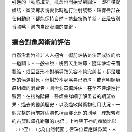
引進的「動態填充」概念也開始受到關注，即在模擬
說話、微笑等表情變化時進行注射調整，確保唇部在
任何動態下都能保持自然。這些技術革新，正是告別
香腸嘴、邁向自然澎潤的關鍵。
適合對象與術前評估
自然澎潤唇並非人人適合，術前評估是決定成敗的第
一道關卡。一般來說，嘴唇天生較薄、隨年齡增長而
萎縮、或因唇形不對稱導致笑容不夠完美者，都是理
想的候選對象。但對於本身嘴唇已過厚、或有明顯疤
痕組織的消費者，則需要審慎評估，甚至不建議進行
豐唇。在諮詢階段，醫師會詳細了解患者的期望效
果、過去的醫美歷史、以及過敏與藥物使用狀況。一
個完整的術前評估還包括面部比例的測量：理想唇寬
約占雙眼瞳孔距離的1.5倍；上唇與下唇的體積比以
1：1.2至1：1.5為自然範圍；唇珠位置應與鼻翼、人