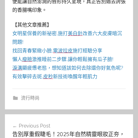
便能讓自然澎潤的唇形持久呈現，真正告別過去誇張
的香腸嘴印象。
【其他文章推薦】
女明星保養的新祕密,施打
美白針
改善六大皮膚暗沉
問題!
找回青春緊緻小臉,
電波拉皮
施打經驗分享
懶人
瘦臉
激推睡前二步驟,讓你輕鬆擁有瓜子臉!
淚溝
顯疲憊老態，想知道該如何去除還你好氣色呢?
有效擊碎去斑,
皮秒
新技術喚醒年輕肌力
流行時尚
文
Previous Post
章
告別厚重假睫毛！2025年自然精靈眼妝正夯，