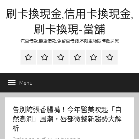
Skip
刷卡換現金,信用卡換現金,
to
content
刷卡換現-當舖
汽車借款,機車借款,免留車借錢,不限車種隨時歡迎您
首
當
網
流
環
聯
頁
鋪
路
行
保
合
金
資
時
清
徵
Menu
融
訊
尚
潔
信
告別誇張香腸嘴！今年醫美吹起「自
然澎潤」風潮，唇部微整新趨勢大解
析