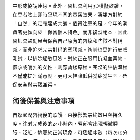
中形成協調連線。此外，醫師會利用3D模擬軟體，
在患者臉上即時呈現不同的豐唇效果，讓雙方對於
「自然」的定義達成共識。值得注意的是，今年的消
費者更傾向於「保留個人特色」而非複製範本，因此
醫師會鼓勵患者保留自己原有的唇紋和些微不對稱
感，而非追求完美對稱的塑膠感。術前也需進行皮膚
測試，以排除過敏風險。對於正在服用抗凝血藥物、
懷孕或哺乳的女性，則應暫緩療程。完整的評估流程
不僅能提升滿意度，更可大幅降低併發症發生率，確
保安全與美觀兼得。
術後保養與注意事項
自然澎潤唇術後的照護，直接影響最終效果與持久
度。注射完成後的24小時內，唇部會出現輕微腫
脹、泛紅，這屬於正常現象，可透過冰敷（每次15分