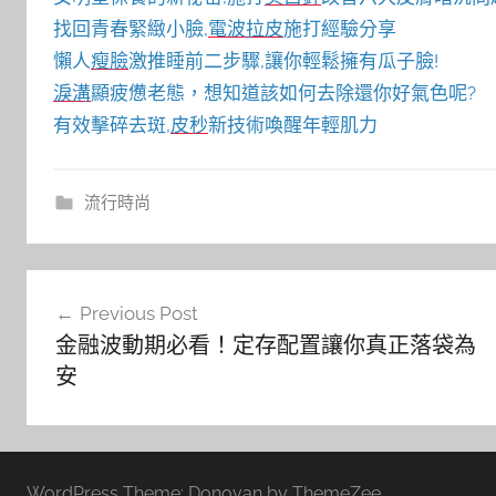
找回青春緊緻小臉,
電波拉皮
施打經驗分享
懶人
瘦臉
激推睡前二步驟,讓你輕鬆擁有瓜子臉!
淚溝
顯疲憊老態，想知道該如何去除還你好氣色呢?
有效擊碎去斑,
皮秒
新技術喚醒年輕肌力
流行時尚
文
Previous Post
章
金融波動期必看！定存配置讓你真正落袋為
導
安
覽
WordPress Theme: Donovan by ThemeZee.