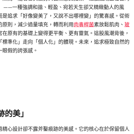
風」——一種強調和諧、輕盈、宛若天生卻又精緻動人的風
而是追求「好像變美了，又說不出哪裡變」的驚喜感。從術
的原則，減少過量填充，轉而利用
肉毒桿菌
素放鬆肌肉、
玻
官在原有的基礎上變得更平衡、更有靈氣。這股風潮背後，
「標準化」走向「個人化」的體現。未來，追求極致自然的
一眼假的誇張感。
跡的美」
過精心設計卻不露斧鑿痕跡的美感。它的核心在於保留個人