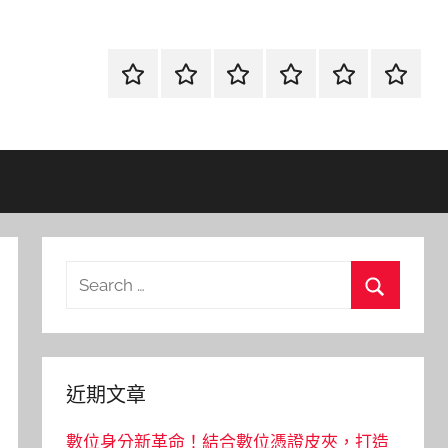
首
當
網
流
環
聯
頁
鋪
路
行
保
合
金
資
時
清
徵
融
訊
尚
潔
信
Search
for:
Search
近期文章
數位身分新革命！結合數位憑證皮夾，打造