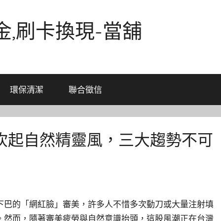
金,刷卡換現-當舖
環保清潔
聯合徵信
吹起自然精靈風，三大趨勢不可
下巴的「網紅臉」審美，許多人不惜多次動刀或大量注射填
。然而，隨著審美疲勞與自然意識抬頭，這股風潮正在台灣