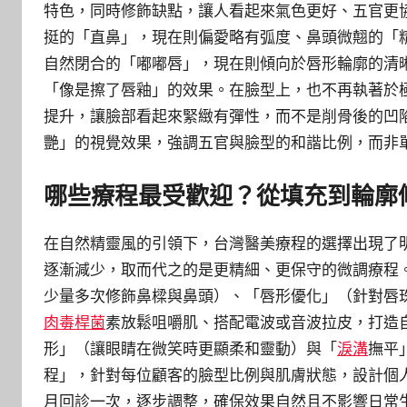
特色，同時修飾缺點，讓人看起來氣色更好、五官更
挺的「直鼻」，現在則偏愛略有弧度、鼻頭微翹的「
自然閉合的「嘟嘟唇」，現在則傾向於唇形輪廓的清
「像是擦了唇釉」的效果。在臉型上，也不再執著於
提升，讓臉部看起來緊緻有彈性，而不是削骨後的凹
艷」的視覺效果，強調五官與臉型的和諧比例，而非
哪些療程最受歡迎？從填充到輪廓
在自然精靈風的引領下，台灣醫美療程的選擇出現了
逐漸減少，取而代之的是更精細、更保守的微調療程
少量多次修飾鼻樑與鼻頭）、「唇形優化」（針對唇
肉毒桿菌
素放鬆咀嚼肌、搭配電波或音波拉皮，打造
形」（讓眼睛在微笑時更顯柔和靈動）與「
淚溝
撫平
程」，針對每位顧客的臉型比例與肌膚狀態，設計個人
月回診一次，逐步調整，確保效果自然且不影響日常