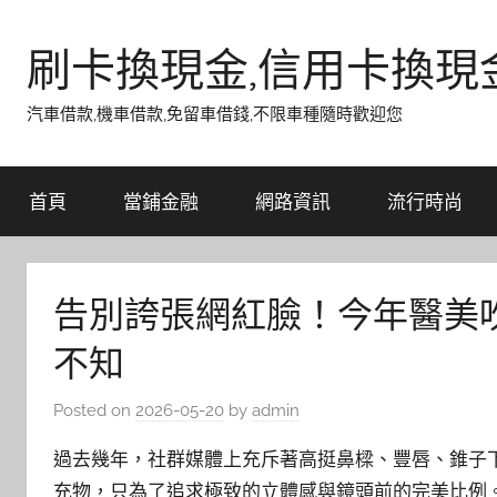
Skip
to
刷卡換現金,信用卡換現
content
汽車借款,機車借款,免留車借錢,不限車種隨時歡迎您
首頁
當鋪金融
網路資訊
流行時尚
告別誇張網紅臉！今年醫美
不知
Posted on
2026-05-20
by
admin
過去幾年，社群媒體上充斥著高挺鼻樑、豐唇、錐子
充物，只為了追求極致的立體感與鏡頭前的完美比例