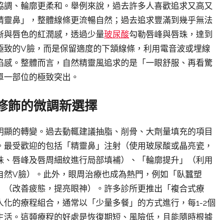
協調、輪廓更柔和。舉例來說，過去許多人喜歡追求又高又
精靈鼻」，整體線條更流暢自然；過去追求豐滿到幾乎無法
晰與唇色的紅潤感，透過少量
玻尿酸
勾勒唇峰與唇珠，達到
極致的V臉，而是保留適度的下頷線條，利用電音波或埋線
陷感。整體而言，自然精靈風追求的是「一眼舒服、再看驚
單一部位的極致突出。
修飾的微調新選擇
明顯的轉變。過去動輒建議抽脂、削骨、大劑量填充的項目
。最受歡迎的包括「精靈鼻」注射（使用玻尿酸或晶亮瓷，
珠、唇峰及唇周細紋進行局部填補）、「輪廓提升」（利用
自然V臉）。此外，眼周治療也成為熱門，例如「臥蠶塑
」（改善疲態，提亮眼神）。許多診所更推出「複合式療
化的療程組合，通常以「少量多餐」的方式進行，每1-2個
生活。這類療程的好處是恢復期短、風險低，且能隨時根據