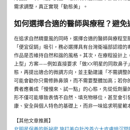
需求調整，真正實現「動態美」。
如何選擇合適的醫師與療程？避免
在追求自然精靈風的同時，選擇合適的醫師與療程至
「便宜促銷」吸引，務必選擇具有台灣衛福部認證的
作品是否維持自然和諧的風格。其次，在療程設計上
上型」方案——例如直接要求「做XX明星的同款鼻
態，再提出適合的微調方向，並主動建議「不需調整
可能會勸你只需修飾鼻頭，而不需要整體加高；若你
費者應養成「慢慢來、試一點」的心態，先從低劑量
形不僅可能導致表情不自然、填充物移位，甚至會引
康、安全與個人特色的基礎上，而非一味追求明星範
【其他文章推薦】
女明星保養的新祕密,施打
美白針
改善六大皮膚暗沉問