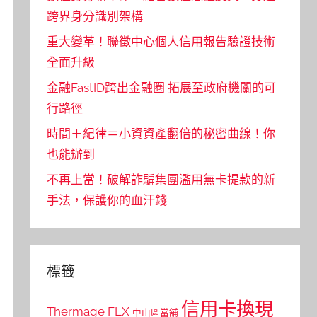
跨界身分識別架構
重大變革！聯徵中心個人信用報告驗證技術
全面升級
金融FastID跨出金融圈 拓展至政府機關的可
行路徑
時間＋紀律＝小資資產翻倍的秘密曲線！你
也能辦到
不再上當！破解詐騙集團濫用無卡提款的新
手法，保護你的血汗錢
標籤
信用卡換現
Thermage FLX
中山區當舖