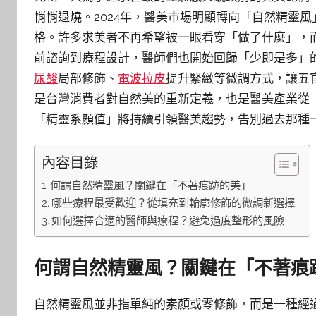
悄悄退燒。2024年，醫美市場明顯轉向「自然精靈
格。許多求美者不再希望被一眼看穿「做了什麼」，
前諮詢到療程設計，醫師們也開始回歸「少即是多」
尿酸
局部修飾、
電波拉皮
提升緊緻等微調方式，讓五
是台灣消費者對自然美的重新定義，也是醫美產業從
「精靈系顏值」將持續引領醫美趨勢，告別過去那種
內容目錄
何謂自然精靈風？關鍵在「不著痕跡的美」
哪些療程最受歡迎？從填充到輪廓修飾的微調新選擇
如何選擇合適的醫師與療程？避免過度整形的風險
何謂自然精靈風？關鍵在「不著痕
自然精靈風並非指單純的素顏或零修飾，而是一種經