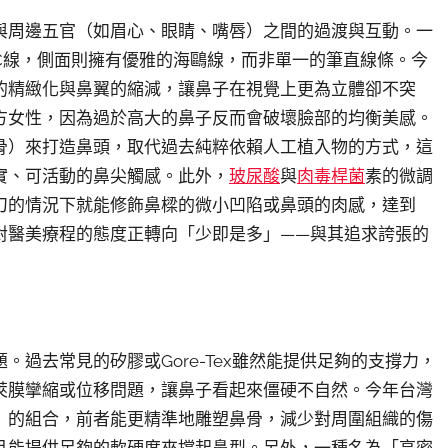
與周邊五官（如眉心、眼睛、嘴唇）之間的過渡與互動。一
C線，側面則擁有優雅的海鷗線，而非單一的筆直線條。今
的精緻化與鼻翼的縮減，讓鼻子在視覺上更為立體卻不突
方女性，因為過於高大的鼻子反而會破壞臉部的均衡美感。
骨）來打造鼻頭，取代過去純粹依賴人工植入物的方式，這
實、可活動的鼻尖觸感。此外，
玻尿酸
與
肉毒桿菌
素的微調
刀的情況下就能修飾鼻樑的微小凹陷或鼻頭的肉感，達到
對醫美療程的態度正轉向「少即是多」——與其追求誇張的
過去常見的矽膠或Gore-Tex雖然能提供足夠的支撐力，
莢膜攣縮或位移問題，讓鼻子看起來僵硬不自然。今年台灣
」的組合，前者能更精準地雕塑鼻骨，減少對周圍組織的傷