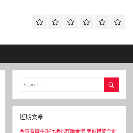
首
當
網
流
環
聯
頁
鋪
路
行
保
合
金
資
時
清
徵
融
訊
尚
潔
信
Search
for:
Search
近期文章
金管會聯手銀行堵死詐騙金流 關鍵措施全面