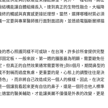
且能提供足夠的軟硬度來撐起鼻型。另外，一種名為「高密
隙結構能讓自體組織長入，達到真正的生物性融合，大幅降
最終的觸感與真實感更接近理想。當然，選擇哪種材質必須
議一定要與專業醫師進行面對面諮詢，並透過電腦斷層掃描
後的悉心照護同樣不可或缺。在台灣，許多診所會提供完整
部固定板。一般來說，第一週的腫脹最為明顯，需要避免任
定，但真正的自然效果通常需要等待3到6個月，期間鼻型的
或不對稱而過度焦慮。更重要的是，心態上的調整往往是決
特色」，而非將自己改造成另一個人的模樣。因此，在決定
是一個讓我看起來更有自信的鼻子，還是一個符合他人標準
上適當的醫美輔助，才能讓美麗不僅僅是外表的改變，更是