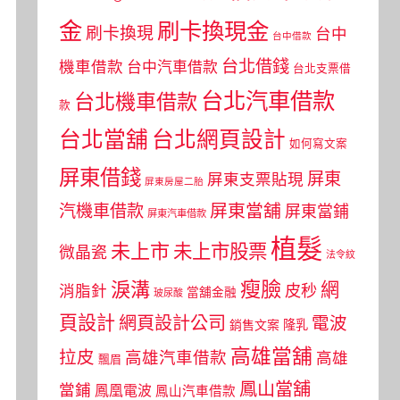
金
刷卡換現金
刷卡換現
台中
台中借款
台北借錢
機車借款
台中汽車借款
台北支票借
台北汽車借款
台北機車借款
款
台北當舖
台北網頁設計
如何寫文案
屏東借錢
屏東
屏東支票貼現
屏東房屋二胎
屏東當舖
汽機車借款
屏東當鋪
屏東汽車借款
植髮
未上市
未上市股票
微晶瓷
法令紋
瘦臉
淚溝
網
皮秒
消脂針
當舖金融
玻尿酸
頁設計
網頁設計公司
電波
銷售文案
隆乳
高雄當舖
拉皮
高雄汽車借款
高雄
飄眉
鳳山當舖
當鋪
鳳凰電波
鳳山汽車借款