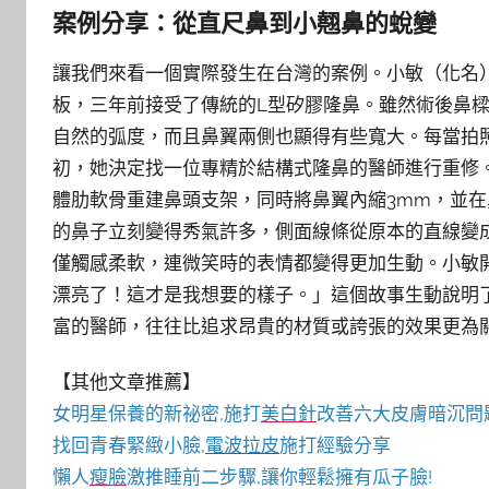
案例分享：從直尺鼻到小翹鼻的蛻變
讓我們來看一個實際發生在台灣的案例。小敏（化名
板，三年前接受了傳統的L型矽膠隆鼻。雖然術後鼻
自然的弧度，而且鼻翼兩側也顯得有些寬大。每當拍
初，她決定找一位專精於結構式隆鼻的醫師進行重修
體肋軟骨重建鼻頭支架，同時將鼻翼內縮3mm，並在
的鼻子立刻變得秀氣許多，側面線條從原本的直線變
僅觸感柔軟，連微笑時的表情都變得更加生動。小敏
漂亮了！這才是我想要的樣子。」這個故事生動說明
富的醫師，往往比追求昂貴的材質或誇張的效果更為
【其他文章推薦】
女明星保養的新祕密,施打
美白針
改善六大皮膚暗沉問
找回青春緊緻小臉,
電波拉皮
施打經驗分享
懶人
瘦臉
激推睡前二步驟,讓你輕鬆擁有瓜子臉!