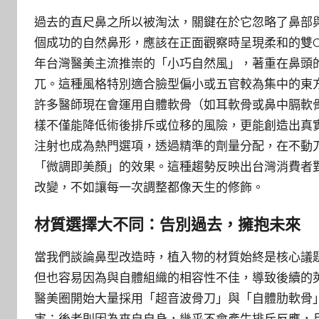
過去的直尺鼻之所以被淘汰，關鍵在於它忽略了鼻部
個成功的自然鼻形，應該在正面觀察時呈現柔和的雙
年台灣醫美主流推崇的「小巧自然風」，著重在鼻頭
兀。這種風格特別適合臉型偏小或五官較為集中的東
許多醫師現在會運用自體軟骨（如耳軟骨或鼻中膈軟
樣不僅能降低術後排斥或位移的風險，更能創造出真
注射也成為熱門選項，透過精準的劑量分配，在不動
「微調即美顏」的效果。這種趨勢反映出台灣消費者
改變，不如讓每一次調整都像天生的修飾。
材質選擇大不同：告別過去，擁抱未來
當我們談論鼻型改造時，植入物的材質始終是核心議題。
但也容易因為與自體組織的相容性不佳，導致後續的
醫美圈開始大量採用「超音波骨刀」與「自體肋軟骨