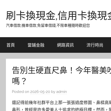
Skip
to
刷卡換現金,信用卡換現
content
汽車借款,機車借款,免留車借錢,不限車種隨時歡迎您
首頁
當鋪金融
網路資訊
流行時尚
告別生硬直尺鼻！今年醫美
嗎？
Posted on
2026-05-20
by
admin
還記得前幾年社群平台上那一張張過度修圖、鼻樑高
鼻形，曾經是許多愛美人士追求的終極目標。然而，隨