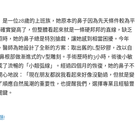
）是一位28歲的上班族，她原本的鼻子因為先天條件較為平
樑確實變高了，但整體看起來就是一條硬邦邦的直線，缺乏
照時，她的鼻子總是特別搶戲，讓她感到相當困擾。今年
。醫師為她設計了全新的方案：取出舊的L型矽膠，改以自
鼻根部做漸進式的V型雕刻。手術歷時約3小時，術後小敏
成了流暢的「小翹弧線」。經過四個月的恢復，她的鼻子不
開心地說：「現在朋友都說我看起來好像沒動過，但就是變
了順應自然風潮的重要性，也提醒我們，選擇專業且經驗豐
關鍵。
題!