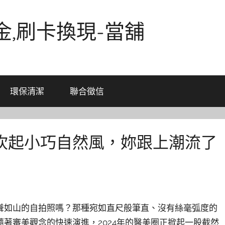
金,刷卡換現-當舖
環保清潔
聯合徵信
吹起小巧自然風，妳跟上潮流了
聳如山的自拍照嗎？那種宛如直尺般筆直、沒有絲毫弧度的
著審美觀念的快速演進，2024年的醫美圈正掀起一股截然