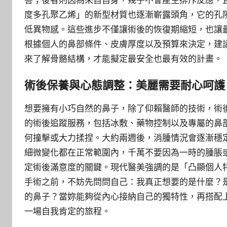
害；後者則因為來自自身，幾乎不會產生排斥反應，
度多孔聚乙烯」的新型材質也逐漸嶄露頭角，它的孔
低異物感。這些進步不僅讓術後的恢復期縮短，也讓
根據個人的鼻部條件、皮膚厚度以及預算來決定，建
來了解骨骼結構，才能擬定最安全也最有效的計畫。
術後保養與心態調整：美麗需要耐心呵護
想要擁有小巧自然的鼻子，除了仰賴醫師的技術，術
的術後追蹤服務，包括冰敷、藥物控制以及專屬的鼻
何撞擊或大力揉捏。大約兩週後，消腫情況會逐漸穩
細微變化都在正常範圍內，千萬不要因為一時的腫脹
定術後滿意度的關鍵。現代醫美強調的是「凸顯個人
手術之前，不妨先問問自己：我真正想要的是什麼？
的鼻子？當妳能夠從內心接納自己的獨特性，再搭配
一場自我肯定的旅程。