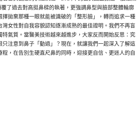
顛覆了過去對高挺鼻樑的執著，更強調鼻型與臉部整體輪廓
選擇拋棄那種一眼就能被識破的「整形臉」，轉而追求一種
台灣女性對自我容貌認知逐漸成熟的最佳證明。我們不再盲
獨特氣質。當醫美技術越來越進步，大家反而開始反思：究
眼只注意到鼻子「動過」？現在，就讓我們一起深入了解這
療程，在告別生硬直尺鼻的同時，迎接更自信、更迷人的自