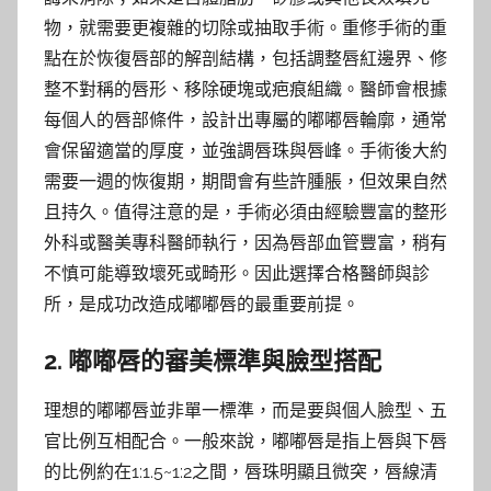
物，就需要更複雜的切除或抽取手術。重修手術的重
點在於恢復唇部的解剖結構，包括調整唇紅邊界、修
整不對稱的唇形、移除硬塊或疤痕組織。醫師會根據
每個人的唇部條件，設計出專屬的嘟嘟唇輪廓，通常
會保留適當的厚度，並強調唇珠與唇峰。手術後大約
需要一週的恢復期，期間會有些許腫脹，但效果自然
且持久。值得注意的是，手術必須由經驗豐富的整形
外科或醫美專科醫師執行，因為唇部血管豐富，稍有
不慎可能導致壞死或畸形。因此選擇合格醫師與診
所，是成功改造成嘟嘟唇的最重要前提。
2. 嘟嘟唇的審美標準與臉型搭配
理想的嘟嘟唇並非單一標準，而是要與個人臉型、五
官比例互相配合。一般來說，嘟嘟唇是指上唇與下唇
的比例約在1:1.5~1:2之間，唇珠明顯且微突，唇線清