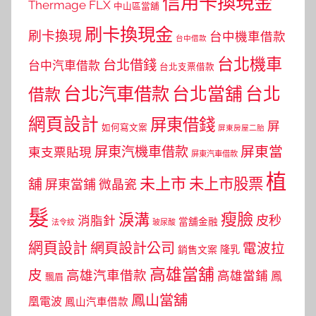
信用卡換現金
Thermage FLX
中山區當舖
刷卡換現金
刷卡換現
台中機車借款
台中借款
台北機車
台北借錢
台中汽車借款
台北支票借款
台北汽車借款
台北當舖
台北
借款
網頁設計
屏東借錢
屏
如何寫文案
屏東房屋二胎
屏東當
屏東汽機車借款
東支票貼現
屏東汽車借款
植
未上市
未上市股票
舖
屏東當鋪
微晶瓷
髮
瘦臉
淚溝
皮秒
消脂針
當舖金融
法令紋
玻尿酸
網頁設計
網頁設計公司
電波拉
銷售文案
隆乳
高雄當舖
皮
高雄汽車借款
高雄當鋪
鳳
飄眉
鳳山當舖
凰電波
鳳山汽車借款