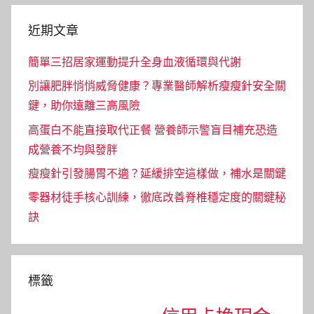
近期文章
簡單三招居家運動提升全身血液循環與代謝
別讓肥胖悄悄威脅健康？專業醫師解析瘦瘦針安全關
鍵，助你遠離三高風險
高蛋白不能直接取代正餐 營養師示警盲目補充恐造
成營養不均與發胖
瘦瘦針引發腸胃不適？延緩排空這樣做，補水是關鍵
零器材徒手核心訓練，徹底改善脊椎穩定度的關鍵秘
訣
標籤