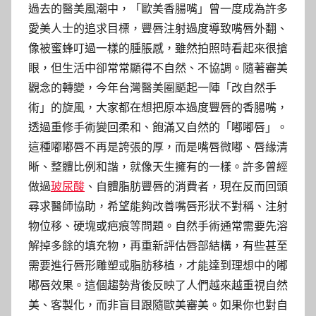
過去的醫美風潮中，「歐美香腸嘴」曾一度成為許多
愛美人士的追求目標，豐唇注射過度導致嘴唇外翻、
像被蜜蜂叮過一樣的腫脹感，雖然拍照時看起來很搶
眼，但生活中卻常常顯得不自然、不協調。隨著審美
觀念的轉變，今年台灣醫美圈颳起一陣「改自然手
術」的旋風，大家都在想把原本過度豐唇的香腸嘴，
透過重修手術變回柔和、飽滿又自然的「嘟嘟唇」。
這種嘟嘟唇不再是誇張的厚，而是嘴唇微嘟、唇緣清
晰、整體比例和諧，就像天生擁有的一樣。許多曾經
做過
玻尿酸
、自體脂肪豐唇的消費者，現在反而回頭
尋求醫師協助，希望能夠改善嘴唇形狀不對稱、注射
物位移、硬塊或疤痕等問題。自然手術通常需要先溶
解掉多餘的填充物，再重新評估唇部結構，有些甚至
需要進行唇形雕塑或脂肪移植，才能達到理想中的嘟
嘟唇效果。這個趨勢背後反映了人們越來越重視自然
美、客製化，而非盲目跟隨歐美審美。如果你也對自