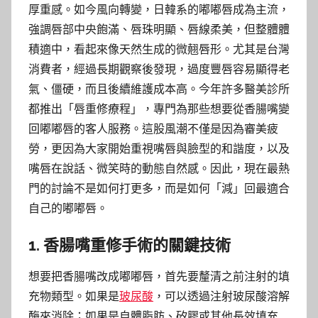
厚重感。如今風向轉變，日韓系的嘟嘟唇成為主流，
強調唇部中央飽滿、唇珠明顯、唇線柔美，但整體體
積適中，看起來像天然生成的微翹唇形。尤其是台灣
消費者，經過長期觀察後發現，過度豐唇容易顯得老
氣、僵硬，而且後續維護成本高。今年許多醫美診所
都推出「唇重修療程」，專門為那些想要從香腸嘴變
回嘟嘟唇的客人服務。這股風潮不僅是因為審美疲
勞，更因為大家開始重視嘴唇與臉型的和諧度，以及
嘴唇在說話、微笑時的動態自然感。因此，現在最熱
門的討論不是如何打更多，而是如何「減」回最適合
自己的嘟嘟唇。
1. 香腸嘴重修手術的關鍵技術
想要把香腸嘴改成嘟嘟唇，首先要釐清之前注射的填
充物類型。如果是
玻尿酸
，可以透過注射玻尿酸溶解
酶來消除；如果是自體脂肪、矽膠或其他長效填充