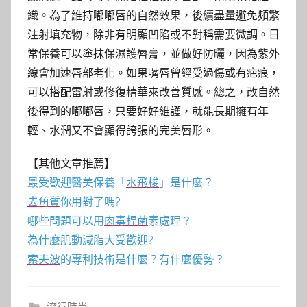
織。為了維持嘟嘟唇的自然效果，後續盡量避免頻繁
注射填充物，除非有明顯凹陷或不對稱需要微調。日
常保養可以塗抹保濕護唇膏，並做好防曬，因為紫外
線會加速唇部老化。如果嘴唇曾經受過傷或有疤痕，
可以搭配雷射或修復精華來改善質感。總之，改自然
後得到的嘟嘟唇，只要好好維護，就能長期擁有年
輕、水潤又不會顯得誇張的完美唇形。
【其他文章推薦】
最受歡迎醫美保養「
水飛梭
」是什麼？
去角質
你用對了嗎?
哪些問題可以用
肉毒桿菌
素處理？
為什麼
肌動減脂
大受歡迎?
索夫波
的專利技術是什麼？有什麼優勢？