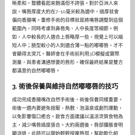
晰柔和，整體看起來飽滿但不誇張。對於亞洲人來
說，嘴唇厚度大約在7~10毫米較為適中，過厚就會
偏向香腸嘴。重修手術的目標就是將嘴唇調整到這個
範圍內，同時考慮到鼻唇角、人中長度等細節。例
如，人中較長的人適合上唇略厚一些，視覺上可以縮
短人中；臉型較小的人則適合薄一點的嘟嘟唇，才不
會顯得太突兀。醫師會在手術前利用3D模擬或實際
測量，與患者溝通想要的唇形，確保最終結果是雙方
都滿意的自然嘟嘟唇。
3. 術後保養與維持自然嘟嘟唇的技巧
成功完成香腸嘴改自然手術後，術後保養同樣重要。
術後一週內要避免按壓、熱敷、泡溫泉或劇烈運動，
以免影響傷口癒合。飲食方面建議以溫涼流質食物為
主，減少嘴唇過度張合。大約兩週後，唇部腫脹會明
顯消退，此時可以開始輕輕按摩唇部，幫助軟化組