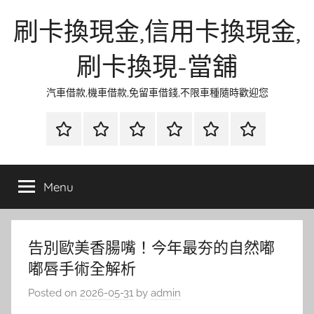
Skip
刷卡換現金,信用卡換現金,
to
content
刷卡換現-當舖
汽車借款,機車借款,免留車借錢,不限車種隨時歡迎您
首
當
網
流
環
聯
頁
鋪
路
行
保
合
金
資
時
清
徵
Menu
融
訊
尚
潔
信
告別歐美香腸嘴！今年最夯的自然嘟
嘟唇手術全解析
Posted on
2026-05-31
by
admin