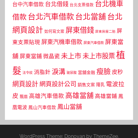
台北機車
台北借錢
台中汽車借款
台北支票借款
台北汽車借款
台北當舖
台北
借款
網頁設計
屏東借錢
屏
如何寫文案
屏東房屋二胎
屏東當
屏東汽機車借款
東支票貼現
屏東汽車借款
植
未上市
未上市股票
舖
屏東當鋪
微晶瓷
髮
瘦臉
淚溝
皮秒
消脂針
當舖金融
法令紋
玻尿酸
網頁設計
網頁設計公司
電波拉
銷售文案
隆乳
高雄當舖
皮
高雄汽車借款
高雄當鋪
鳳
飄眉
鳳山當舖
凰電波
鳳山汽車借款
WordPress Theme: Donovan by ThemeZee.