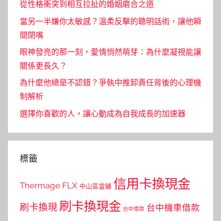
從性格衝突到相互拉扯的婚姻磨合之道
當另一半嫌你太敏感？溫柔反擊的聰明話術，讓他瞬
間閉嘴
眼神發亮的那一刻，愛情悄然萌芽：為什麼凝視能讓
關係更長久？
為什麼他總是不認錯？爭執中推卸責任背後的心理機
制解析
選擇你喜歡的人，讓心動成為自我成長的加速器
標籤
信用卡換現金
Thermage FLX
中山區當舖
刷卡換現金
刷卡換現
台中機車借款
台中借款