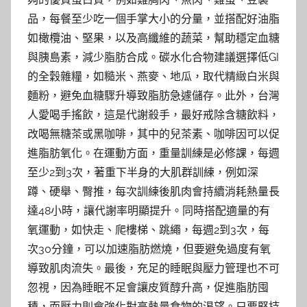
品，每餐至少吃一個手掌大小的分量，並搭配好油脂
如橄欖油、堅果，以及高纖維的蔬菜，幫助穩定血糖
與胰島素，減少脂肪合成。碳水化合物建議選擇低GI
的全穀雜糧，如糙米、燕麥、地瓜，取代精緻白米與
麵粉，避免血糖驟升導致脂肪急遽儲存。此外，台灣
人愛喝手搖飲，這是代謝殺手，最好戒除含糖飲料，
改喝無糖茶或黑咖啡，其中的兒茶素、咖啡因可以促
進脂肪氧化。在運動方面，重量訓練是必修課，每週
至少2到3次，著重下半身的大肌群訓練，例如深
蹲、硬舉、臀推，每次訓練後肌肉會持續消耗熱量長
達48小時，讓代謝率明顯提升。同時搭配適量的有
氧運動，如快走、爬樓梯、跳繩，每週2到3次，每
次30分鐘，可以加速脂肪燃燒，但要避免過度有氧
導致肌肉流失。最後，充足的睡眠與壓力管理也不可
忽視，因為睡眠不足會讓皮質醇升高，促進脂肪囤
積，而壓力則會強化對高熱量食物的渴望。只要堅持