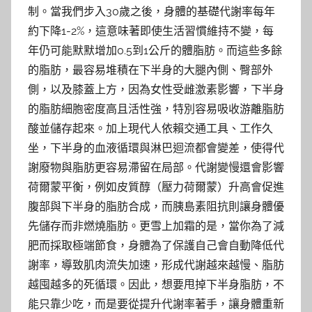
制。當我們步入30歲之後，身體的基礎代謝率每年
約下降1-2%，這意味著即使生活習慣維持不變，每
年仍可能默默增加0.5到1公斤的體脂肪。而這些多餘
的脂肪，最容易堆積在下半身的大腿內側、臀部外
側，以及膝蓋上方，因為女性受雌激素影響，下半身
的脂肪細胞密度高且活性強，特別容易吸收游離脂肪
酸並儲存起來。加上現代人依賴交通工具、工作久
坐，下半身的血液循環與淋巴迴流都會變差，使得代
謝廢物與脂肪更容易滯留在局部。代謝變慢還會影響
荷爾蒙平衡，例如皮質醇（壓力荷爾蒙）升高會促進
腹部與下半身的脂肪合成，而胰島素阻抗則讓身體優
先儲存而非燃燒脂肪。更雪上加霜的是，當你為了減
肥而採取極端節食，身體為了保護自己會自動降低代
謝率，導致肌肉流失加速，形成代謝越來越慢、脂肪
越囤越多的死循環。因此，想要甩掉下半身脂肪，不
能只靠少吃，而是要從提升代謝率著手，讓身體重新