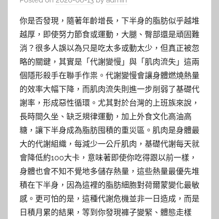
Posted on
2026-06-13
by
admin
你是否發現，隨著年齡增長，下半身的脂肪似乎越堆
越厚，即使努力節食或運動，大腿、臀部還是頑固難
消？很多人誤以為只是吃太多或動太少，但真正被忽
略的關鍵，其實是「代謝變慢」與「肌肉流失」這兩
個隱形殺手在聯手作祟。代謝變慢會讓身體燃燒熱量
的效率大幅下降，而肌肉流失則進一步削弱了基礎代
謝率，形成惡性循環。尤其對於台灣的上班族來說，
長時間久坐、缺乏規律運動，加上外食文化高油高
糖，讓下半身成為脂肪囤積的重災區。肌肉是身體最
大的代謝組織，每減少一公斤肌肉，基礎代謝每天就
會降低約100大卡，意味著即使你吃得跟以前一樣，
身體也會不知不覺地多儲存熱量，這些熱量最優先堆
積在下半身，因為這裡的脂肪細胞對荷爾蒙變化最敏
感。更可怕的是，這種代謝危機並非一日造成，而是
日積月累的結果，等到你發現褲子變緊、體態走樣