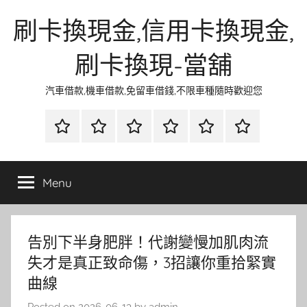
Skip
刷卡換現金,信用卡換現金,
to
content
刷卡換現-當舖
汽車借款,機車借款,免留車借錢,不限車種隨時歡迎您
首
當
網
流
環
聯
頁
鋪
路
行
保
合
金
資
時
清
徵
Menu
融
訊
尚
潔
信
告別下半身肥胖！代謝變慢加肌肉流
失才是真正致命傷，3招讓你重拾緊實
曲線