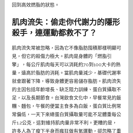
回到高效燃脂的狀態。
肌肉流失：偷走你代謝力的隱形
殺手，連運動都救不了？
肌肉流失常被忽略，因為它不像脂肪囤積那樣明顯可
見，但它的殺傷力極大。肌肉是身體的「燃脂引
擎」，每公斤肌肉每天可以消耗約70到100大卡的熱
量，遠高於脂肪的消耗。當肌肉量減少，基礎代謝率
就會跟著下降，導致身體更容易儲存脂肪。肌肉流失
的主因包括年齡增長、缺乏阻力訓練、蛋白質攝取不
足，以及長期節食。台灣飲食文化中，早餐常見的飯
糰、麵包，午餐的便當主食多為白飯，蛋白質比例常
常偏低，一天下來總蛋白質攝取量可能不足體重每公
斤1.2公克，這對維持肌肉量非常不利。更糟的是，
許多人為了瘦下半身而瘋狂做有氧運動，卻忽略了重