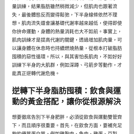
量訓練，結果脂肪雖然稍微減少，但肌肉也跟著流
失，最後體態反而變得鬆弛，下半身線條依然不理
想。肌肉流失還會讓基礎代謝率越來越低，使得即使
你拚命運動，身體的熱量消耗也大不如前。事實上，
肌肉訓練才是提高代謝的關鍵，透過增加肌肉量，可
以讓身體在休息時也持續燃燒熱量，從根本打破脂肪
囤積的惡性循環。所以，與其害怕長肌肉，不如好好
訓練下半身的大肌群，例如深蹲、弓箭步等動作，才
能真正逆轉代謝危機。
逆轉下半身脂肪囤積：飲食與運
動的黃金搭配，讓你從根源解決
想要徹底告別下半身肥胖，必須從飲食與運動雙管齊
下，而且順序很重要。首先，在飲食方面，要補充足
夠的優質蛋白質，例如雞胸肉、魚肉、雞蛋、豆製