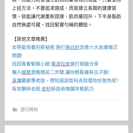
上述方法，不要追求速成，而是建立長期的健康習
慣，就能讓代謝重新提速，肌肉量回升，下半身脂肪
自然無處可藏，找回緊實勻稱的體態。
【其他文章推薦】
女明星保養的新祕密,施打
美白針
改善六大皮膚暗沉
問題!
找回青春緊緻小臉,
電波拉皮
施打經驗分享
懶人
瘦臉
激推睡前二步驟,讓你輕鬆擁有瓜子臉!
淚溝
顯疲憊老態，想知道該如何去除還你好氣色呢?
有效擊碎去斑,
皮秒
新技術喚醒年輕肌力
流行時尚
文