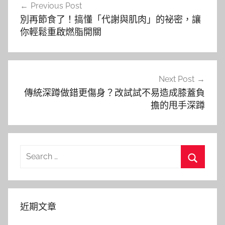
Previous Post
章
別再節食了！搞懂「代謝與肌肉」的祕密，讓
導
你輕鬆重啟燃脂開關
覽
Next Post
傳統深蹲做錯更傷身？改試試不易造成膝蓋負
擔的甩手深蹲
Search
for:
Search
近期文章