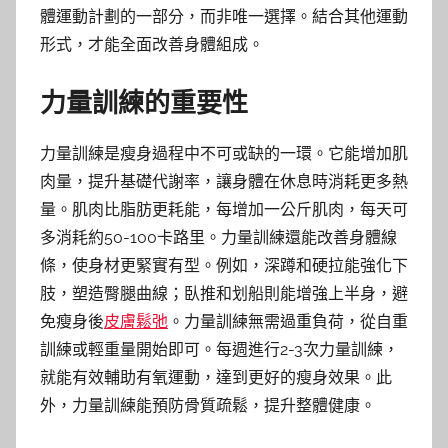
體運動計劃的一部分，而非唯一選擇。結合其他運動
形式，才能全面改善身體組成。
力量訓練的重要性
力量訓練是瘦身過程中不可或缺的一環。它能增加肌
肉量，提升基礎代謝率，讓身體在休息時消耗更多熱
量。肌肉比脂肪更耗能，每增加一公斤肌肉，每天可
多消耗約50-100卡路里。力量訓練還能改善身體線
條，使身材更緊實有型。例如，深蹲和硬拉能強化下
肢，塑造臀腿曲線；臥推和划船則能增強上半身，避
免瘦身後
皮膚鬆弛
。力量訓練無需過重負荷，從自重
訓練或輕重量開始即可。每週進行2-3次力量訓練，
就能有效輔助有氧運動，達到更好的瘦身效果。此
外，力量訓練能預防骨質疏鬆，提升整體健康。