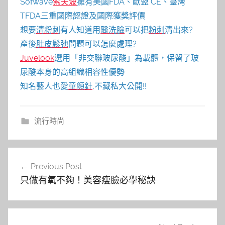
Sofwave
索夫波
擁有美國FDA、歐盟 CE、臺灣
TFDA三重國際認證及國際獲獎評價
想要
清粉刺
有人知道用
醫洗臉
可以把
粉刺
清出來?
產後
肚皮鬆弛
問題可以怎麼處理?
Juvelook
選用「非交聯玻尿酸」為載體，保留了玻
尿酸本身的高組織相容性優勢
知名藝人也愛
童顏針
,不藏私大公開!!
流行時尚
文
Previous Post
章
只做有氧不夠！美容瘦臉必學秘訣
導
覽