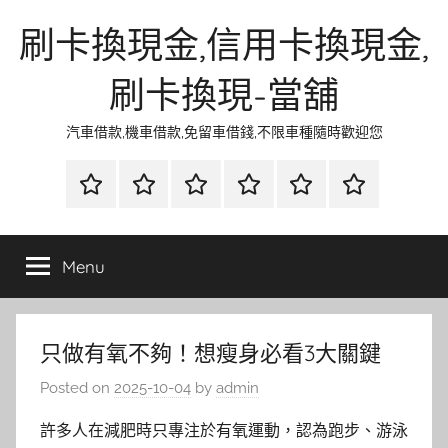
Skip
刷卡換現金,信用卡換現金,
to
content
刷卡換現-當舖
汽車借款,機車借款,免留車借錢,不限車種隨時歡迎您
首
當
網
流
環
聯
頁
鋪
路
行
保
合
金
資
時
清
徵
Menu
融
訊
尚
潔
信
只做有氧不夠！想瘦身必看3大關鍵
Posted on
2025-10-04
by
admin
許多人在減肥時只專注於有氧運動，認為跑步、游泳