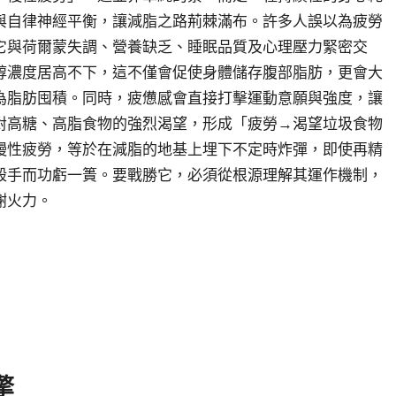
與自律神經平衡，讓減脂之路荊棘滿布。許多人誤以為疲勞
它與荷爾蒙失調、營養缺乏、睡眠品質及心理壓力緊密交
醇濃度居高不下，這不僅會促使身體儲存腹部脂肪，更會大
為脂肪囤積。同時，疲憊感會直接打擊運動意願與強度，讓
對高糖、高脂食物的強烈渴望，形成「疲勞→渴望垃圾食物
慢性疲勞，等於在減脂的地基上埋下不定時炸彈，即使再精
殺手而功虧一簣。要戰勝它，必須從根源理解其運作機制，
謝火力。
擎