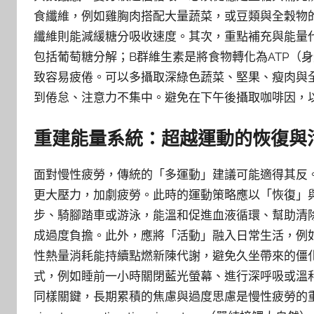
食纖維，例如雞胸肉搭配大量蔬菜，或豆類與全穀物
纖維則能減緩糖分吸收速度。其次，重點補充與能量
包括葡萄糖分解；B群維生素是將食物轉化為ATP（
致容易疲倦。可以多攝取深綠色蔬菜、堅果、瘦肉與
到倦怠、注意力不集中。避免在下午後攝取咖啡因，
重建能量系統：超越運動的恢復與
面對慢性疲勞，傳統的「多運動」建議可能適得其反
更大壓力，加劇疲勞。此時的運動策略應以「恢復」
步、騎腳踏車或游泳，能溫和促進血液循環、幫助清
成過度負擔。此外，應將「活動」融入日常生活，例
性熱量消耗能持續點燃新陳代謝，避免久坐帶來的僵
式，例如睡前一小時關閉藍光螢幕、進行深呼吸或溫
同樣關鍵，長期累積的焦慮與過度思慮是慢性疲勞的重要源