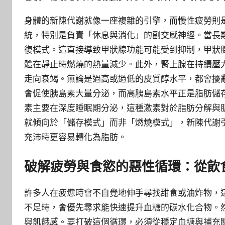
身體的新陳代謝就像一座複雜的引擎，而慢性疲勞則
統，特別是負責「休息與消化」的副交感神經。當長
復模式。這直接導致甲狀腺功能可能受到抑制，甲狀
體在靜止時燃燒的熱量減少。此外，腎上腺在持續壓
走向衰竭。無論是過高或過低的皮質醇水平，都會擾
會促使胰島素大量分泌，而高胰島素水平正是脂肪儲
素主要在深度睡眠期分泌，這種激素對於脂肪分解與
就傾向於「儲存模式」而非「燃燒模式」，新陳代謝
充沛時更容易轉化為脂肪。
破解疲勞與食慾的惡性循環：從飲
許多人在疲憊時會不自覺地伸手尋找甜食或油炸物，
不足時，會優先尋求能快速提升血糖的碳水化合物。
與飢餓感。要打破這個循環，必須從穩定血糖與補充