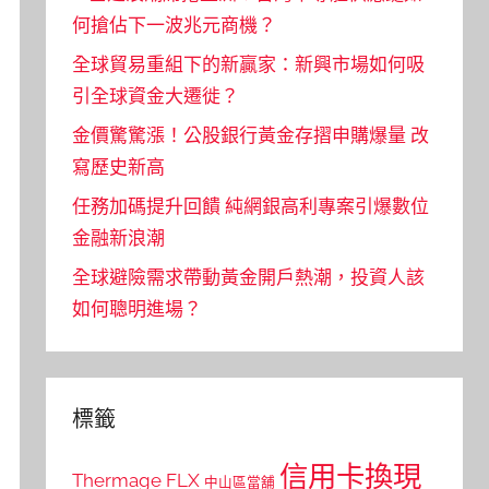
何搶佔下一波兆元商機？
全球貿易重組下的新贏家：新興市場如何吸
引全球資金大遷徙？
金價驚驚漲！公股銀行黃金存摺申購爆量 改
寫歷史新高
任務加碼提升回饋 純網銀高利專案引爆數位
金融新浪潮
全球避險需求帶動黃金開戶熱潮，投資人該
如何聰明進場？
標籤
信用卡換現
Thermage FLX
中山區當舖