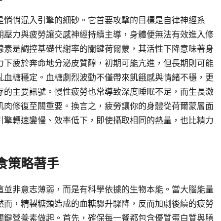
是悄悄混入引擎的細砂。它首要攻擊的目標是自律神經系
期壓力與疲勞讓交感神經持續主導，身體便無法有效進入修
腺素是調控基礎代謝率的關鍵荷爾蒙，其活性下降意味著身
力下疲於奔命地分泌皮質醇，初期可能亢進，但長期則可能
亂血糖穩定。血糖劇烈波動不僅帶來飢餓感與情緒不穩，更
存的主要訊號。慢性疲勞也常導致深度睡眠不足，而生長激
肌肉修復至關重要。換言之，疲勞讓你的身體從荷爾蒙層面
引擎轉速變慢、效率低下，即使攝取相同的熱量，也比精力
食策略著手
這並非意志薄弱，而是有科學依據的生物本能。當大腦能量
然而，精製糖類造成的血糖驟升驟降，反而加劇後續的疲勞
關鍵營養素做起。首先，確保每一餐都包含優質蛋白質與膳