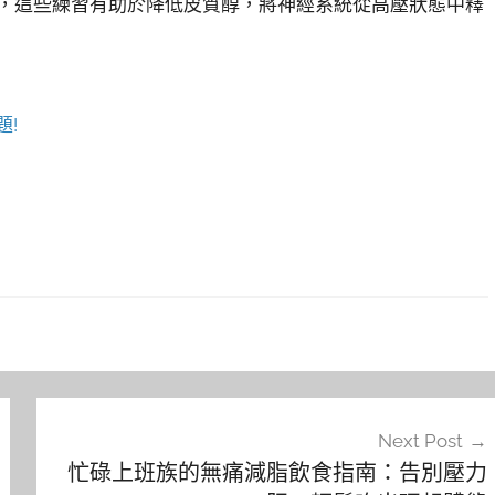
單純接觸大自然），這些練習有助於降低皮質醇，將神經系統從高壓狀態中釋
題!
Next Post
忙碌上班族的無痛減脂飲食指南：告別壓力