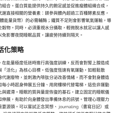
的組合。蛋白質能提供持久的飽足感並促進瘦體組織合成，
代謝直接相關的營養素：鎂參與體內超過三百種酵素反應，
身體能量貨幣）的必需輔酶；鐵質不足則會影響氧氣運輸，導
全穀物。同時，必須重視水分攝取，輕微脫水就足以讓人感
以免影響夜間睡眠品質，讓疲勞持續到隔天。
活化策略
。在能量極度低迷時進行高強度訓練，反而會對腎上腺造成
與「活化」為核心目標。低強度恆速有氧運動，如輕鬆散
除代謝廢物，並刺激內啡肽分泌改善情緒，而不會對身體造
如每小時起身伸展五分鐘、用爬樓梯代替電梯，這些非運動
化與遲滯。睡眠的質與量是恢復的基石，建立固定的睡眠儀
和伸展，有助於向身體發出準備休息的訊號。管理心理壓力
頭。可以嘗試正念冥想、 journaling（書寫日記）或