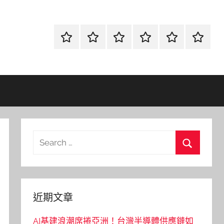
首
當
網
流
環
聯
頁
鋪
路
行
保
合
金
資
時
清
徵
融
訊
尚
潔
信
Search
for:
Search
近期文章
AI基建浪潮席捲亞洲！台灣半導體供應鏈如