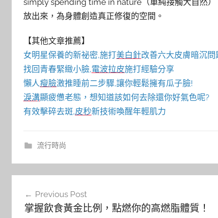
simply spending time in nature（
放出來，為身體創造真正修復的空間。
【其他文章推薦】
女明星保養的新祕密,施打
美白針
改善六大皮膚暗沉問
找回青春緊緻小臉,
電波拉皮
施打經驗分享
懶人
瘦臉
激推睡前二步驟,讓你輕鬆擁有瓜子臉!
淚溝
顯疲憊老態，想知道該如何去除還你好氣色呢?
有效擊碎去斑,
皮秒
新技術喚醒年輕肌力
流行時尚
文
Previous Post
章
掌握飲食黃金比例，點燃你的高燃脂體質！