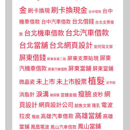
金
刷卡換現金
刷卡換現
台中
台中借款
台北借錢
機車借款
台中汽車借款
台北支票借
台北汽車借款
台北機車借款
款
台北當舖
台北網頁設計
如何寫文案
屏東借錢
屏東
屏東支票貼現
屏東房屋二胎
屏東當舖
汽機車借款
屏東當鋪
屏東汽車借款
植髮
未上市
未上市股票
微晶瓷
法令紋
瘦臉
淚溝
網
皮秒
消脂針
當舖金融
玻尿酸
頁設計
網頁設計公司
電波
銷售文案
隆乳
高雄當舖
拉皮
高雄汽車借款
高雄
飄眉
鳳山當舖
當鋪
鳳凰電波
鳳山汽車借款