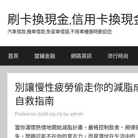
Skip
to
刷卡換現金,信用卡換現
content
汽車借款,機車借款,免留車借錢,不限車種隨時歡迎您
首頁
當鋪金融
網路資訊
流行時尚
別讓慢性疲勞偷走你的減脂
自救指南
Posted on
2026-04-29
by
admin
當你滿懷熱情地開始減脂計畫，嚴格控制飲食、規律
失，問題可能不在你的意志力，而是潛伏在生活中的