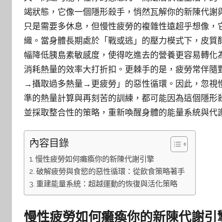
竭狀態，它像一個隱形殺手，悄然瓦解你的新陳代謝
只是需要多休息，但慢性疲勞的複雜性遠超乎想像，
織。當身體長期處於「戰或逃」的壓力模式下，皮質
幅降低胰島素敏感度，使得吃進去的營養更容易轉化
消耗熱量的效率大打折扣。更棘手的是，疲勞常伴隨
→攝取過多熱量→更疲勞」的惡性循環。因此，忽視
準的熱量計算與再刻苦的訓練，都可能因為這個隱形
並採取整合性的策略，重新喚醒身體的能量系統與代
內容目錄
慢性疲勞如何癱瘓你的新陳代謝引擎
破解疲勞與食慾的惡性循環：從飲食策略著手
重建能量系統：超越運動的恢復與活化策略
慢性疲勞如何癱瘓你的新陳代謝引