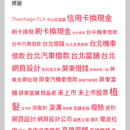
標籤
信用卡換現金
Thermage FLX
中山區當舖
刷卡換現金
刷卡換現
台中機車借款
台中借款
台北機車
台北借錢
台中汽車借款
台北支票借款
台北汽車借款
台北當舖
台北
借款
網頁設計
屏東借錢
屏
如何寫文案
屏東房屋二胎
屏東當
屏東汽機車借款
東支票貼現
屏東汽車借款
植
未上市
未上市股票
舖
屏東當鋪
微晶瓷
髮
瘦臉
淚溝
皮秒
消脂針
當舖金融
法令紋
玻尿酸
網頁設計
網頁設計公司
電波拉
銷售文案
隆乳
高雄當舖