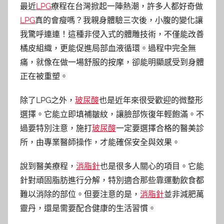
最近
LPG
療程在台灣掀起一陣熱潮，許多人都好奇做
LPG
真的會瘦嗎？我親身體驗三次後，小腹的變化讓
我驚呼連連！這種非侵入式的體雕技術，不僅能改善
橘皮組織，更能促進局部血液循環。過程中完全無
痛，就像在做一場舒服的按摩，卻能明顯感受到身體
正在被重塑。
除了LPG之外，
玻尿酸
也是近年來很受歡迎的微整形
選擇。它能立即填補皺紋，讓臉部恢復年輕飽滿。不
過要特別注意，施打
玻尿酸
一定要選擇合格的醫美診
所，由專業醫師操作，才能確保安全與效果。
說到醫美療程，
消脂針
也是很多人關心的項目。它能
針對頑固脂肪進行分解，特別適合那些靠運動飲食都
難以消除的部位。但要注意的是，
消脂針
並非減肥萬
靈丹，還是需要配合健康的生活習慣。