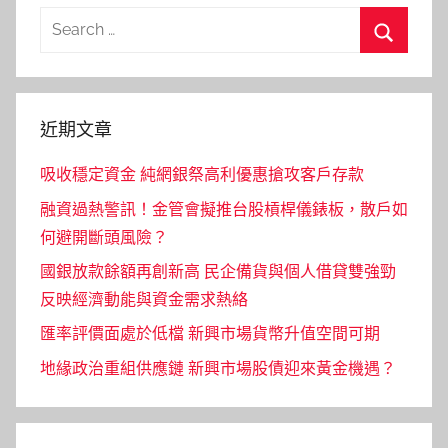
Search
for:
Search
近期文章
吸收穩定資金 純網銀祭高利優惠搶攻客戶存款
融資過熱警訊！金管會擬推台股槓桿儀錶板，散戶如
何避開斷頭風險？
國銀放款餘額再創新高 民企備貨與個人借貸雙強勁
反映經濟動能與資金需求熱絡
匯率評價面處於低檔 新興市場貨幣升值空間可期
地緣政治重組供應鏈 新興市場股債迎來黃金機遇？