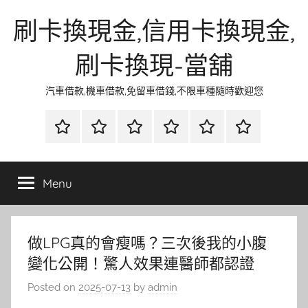
Skip
刷卡換現金,信用卡換現金,
to
content
刷卡換現-當舖
汽車借款,機車借款,免留車借錢,不限車種隨時歡迎您
首
當
網
流
環
聯
頁
鋪
路
行
保
合
金
資
時
清
徵
Menu
融
訊
尚
潔
信
做LPG真的會瘦嗎？三次後我的小腹
變化公開！驚人效果連醫師都認證
Posted on
2025-07-13
by
admin