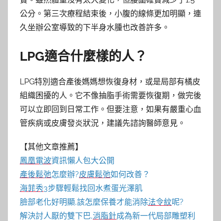
公分。第三次療程結束後，小腹的線條更加明顯，連
久坐辦公室導致的下半身水腫也改善許多。
LPG適合什麼樣的人？
LPG特別適合產後媽媽想恢復身材，或是局部有橘皮
組織困擾的人。它不像抽脂手術需要恢復期，做完後
可以立即回到日常工作。但要注意，如果有嚴重心血
管疾病或皮膚發炎狀況，建議先諮詢醫師意見。
【其他文章推薦】
鳳凰電波
資訊懶人包大公開
產後鬆弛
怎麼辦?
皮膚鬆弛
如何改善？
海菲秀
3步驟輕鬆找回水煮蛋光澤肌
臉部老化好明顯,該怎麼保養才能消除
法令紋
呢?
解決討人厭的雙下巴,
消脂針
成為新一代局部雕塑利