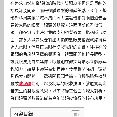
在追求自然精緻眼妝的時代，雙眼皮不再只是單純的
摺痕深淺問題，而是整體眼型的和諧美感。今年，整
形外科與美妝領域不約而同將焦點轉移到兩個過去容
易被忽略的細節：眼頭與臥蠶。這兩個部位看似低
調，卻在無形中決定雙眼皮的視覺效果，堪稱隱形功
臣。許多人以為只要割出明顯的雙眼皮摺線就能擁有
迷人電眼，但真正讓眼神煥發光彩的關鍵，往往在於
眼頭的角度與臥蠶的豐潤度。眼頭開闊能拉長眼型，
讓雙眼皮更自然延伸；臥蠶則在微笑時增添立體感與
親和力，讓雙眼顯得靈動有神。今年趨勢強調「微調
勝過大刀闊斧」，透過開眼頭手術、自體脂肪移植臥
蠶或
玻尿酸
注射，以及精準的眼妝技法，就能實現宛
若天生的雙眼皮效果。以下將從三個面向深入剖析，
為何眼頭與臥蠶能成為今年雙眼皮流行的核心功臣。
內容目錄