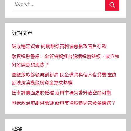
Search
for:
Search
近期文章
吸收穩定資金 純網銀祭高利優惠搶攻客戶存款
融資過熱警訊！金管會擬推台股槓桿儀錶板，散戶如
何避開斷頭風險？
國銀放款餘額再創新高 民企備貨與個人借貸雙強勁
反映經濟動能與資金需求熱絡
匯率評價面處於低檔 新興市場貨幣升值空間可期
地緣政治重組供應鏈 新興市場股債迎來黃金機遇？
標籤