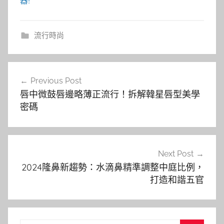
器!
流行時尚
文
Previous Post
章
唇中微鼓唇邊略薄正流行！拆解韓星唇型美學
導
密碼
覽
Next Post
2024隆鼻新趨勢：水滴鼻精準調整中庭比例，
打造和諧五官