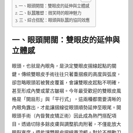
一、眼頭開闊：雙眼皮的延伸與立體感
二、臥蠶雕塑：微笑時的眼神魅力
三、綜合搭配：眼頭與臥蠶的協同效應
一、眼頭開闊：雙眼皮的延伸與
立體感
眼頭，也就是內眼角，是決定雙眼皮摺線起點的關
鍵。傳統雙眼皮手術往往只著重摺痕的高度與弧度，
卻忽略眼頭若被贅皮覆蓋，會讓雙眼皮起點不明確，
甚至形成內雙或蒙古皺褶。今年最受歡迎的雙眼皮風
格是「開扇形」與「平行式」，這兩種都需要清晰的
內眼角露出，才能讓摺線從眼頭順勢延伸至眼尾。開
眼頭手術（內眥贅皮矯正術）因此成為熱門搭配項
目。透過切除多餘皮膚與調整肌肉附著，不僅能放大
眼裂寬度，還能讓雙眼皮摺線更流暢。對於不想動刀