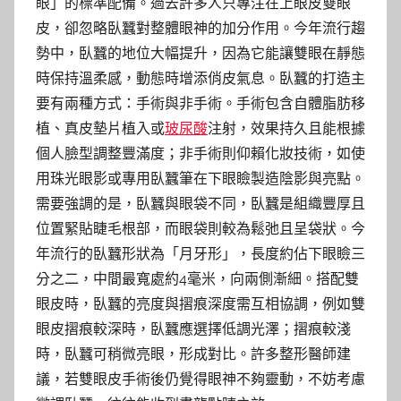
眼」的標準配備。過去許多人只專注在上眼皮雙眼
皮，卻忽略臥蠶對整體眼神的加分作用。今年流行趨
勢中，臥蠶的地位大幅提升，因為它能讓雙眼在靜態
時保持溫柔感，動態時增添俏皮氣息。臥蠶的打造主
要有兩種方式：手術與非手術。手術包含自體脂肪移
植、真皮墊片植入或
玻尿酸
注射，效果持久且能根據
個人臉型調整豐滿度；非手術則仰賴化妝技術，如使
用珠光眼影或專用臥蠶筆在下眼瞼製造陰影與亮點。
需要強調的是，臥蠶與眼袋不同，臥蠶是組織豐厚且
位置緊貼睫毛根部，而眼袋則較為鬆弛且呈袋狀。今
年流行的臥蠶形狀為「月牙形」，長度約佔下眼瞼三
分之二，中間最寬處約4毫米，向兩側漸細。搭配雙
眼皮時，臥蠶的亮度與摺痕深度需互相協調，例如雙
眼皮摺痕較深時，臥蠶應選擇低調光澤；摺痕較淺
時，臥蠶可稍微亮眼，形成對比。許多整形醫師建
議，若雙眼皮手術後仍覺得眼神不夠靈動，不妨考慮