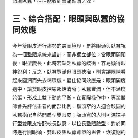
微調臥蠶，往往能收到畫龍點睛之效。
三、綜合搭配：眼頭與臥蠶的協
同效應
今年雙眼皮流行趨勢的最高境界，是將眼頭與臥蠶視
為一個整體系統來設計，而非獨立部位。當眼頭開闊
後，眼型變長，此時若缺乏臥蠶的緩衝，容易顯得眼
神銳利；反之，臥蠶豐滿但眼頭狹窄，則會讓眼睛看
起來圓潤而失去精緻感。最佳協同效應是：眼頭開度
適中，讓雙眼皮摺線起始清晰；臥蠶豐潤，但不過度
誇張，形成上雙下動的平衡。在實際操作中，專業醫
師會先評估患者的面部比例：額頭窄的人適合較圓的
臥蠶搭配自然開扇型雙眼皮；額頭寬的人則可選擇平
行型雙眼皮搭配較長臥蠶，以拉長整體臉型。對於同
時進行開眼頭、雙眼皮與臥蠶雕塑的患者，恢復期約