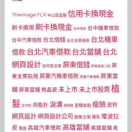
信用卡換現金
Thermage FLX
中山區當舖
刷卡換現金
刷卡換現
台中機車借款
台中借款
台北機車
台北借錢
台中汽車借款
台北支票借款
台北汽車借款
台北當舖
台北
借款
網頁設計
屏東借錢
屏
如何寫文案
屏東房屋二胎
屏東當
屏東汽機車借款
東支票貼現
屏東汽車借款
植
未上市
未上市股票
舖
屏東當鋪
微晶瓷
髮
瘦臉
淚溝
皮秒
消脂針
當舖金融
法令紋
玻尿酸
網頁設計
網頁設計公司
電波拉
銷售文案
隆乳
高雄當舖
皮
高雄汽車借款
高雄當鋪
鳳
飄眉