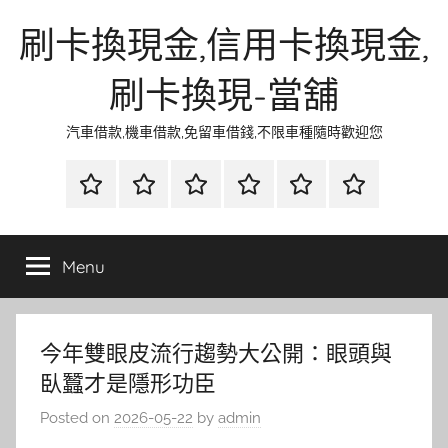
Skip
刷卡換現金,信用卡換現金,
to
content
刷卡換現-當舖
汽車借款,機車借款,免留車借錢,不限車種隨時歡迎您
首
當
網
流
環
聯
頁
鋪
路
行
保
合
金
資
時
清
徵
Menu
融
訊
尚
潔
信
今年雙眼皮流行趨勢大公開：眼頭與
臥蠶才是隱形功臣
Posted on
2026-05-22
by
admin