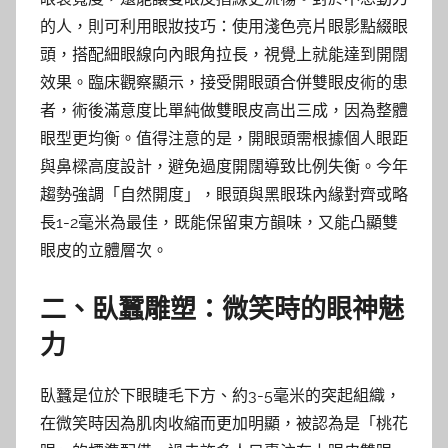
的人，則可利用眼妝技巧：使用淺色亮片眼影點綴眼
頭，搭配細眼線向內眼角拉長，視覺上就能達到開闊
效果。臨床觀察顯示，接受開眼頭合併雙眼皮術的患
者，術後滿意度比單純做雙眼皮高出三成，因為整體
眼型更均衡。值得注意的是，開眼頭需根據個人眼距
與鼻樑高度設計，避免過度開闊導致比例失衡。今年
趨勢強調「自然開度」，眼頭與黑眼珠內緣對齊或略
長1-2毫米為最佳，既能保留東方韻味，又能凸顯雙
眼皮的立體層次。
二、臥蠶雕塑：微笑時的眼神魅
力
臥蠶是位於下眼睫毛下方、約3-5毫米的突起組織，
在微笑時因為肌肉收縮而更加明顯，被認為是「桃花