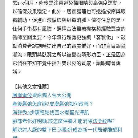
需1-3個月，術後需注意避免揉眼睛與高強度運動，
以確保效果穩定。此外，居家護理也可透過按摩與眼
霜輔助，促進血液循環與組織消腫。值得注意的是，
任何手術都有風險，選擇合法醫療機構與經驗豐富的
醫師至關重要。今年流行趨勢更強調「客製化」，鼓
勵消費者諮詢時提出自己的審美偏好，而非盲目跟隨
潮流。眼頭與臥蠶之所以被譽為隱形功臣，正是因為
它們在不知不覺中提升雙眼皮的質感，讓眼睛會說
話。
【其他文章推薦】
鳳凰電波
資訊懶人包大公開
產後鬆弛
怎麼辦?
皮膚鬆弛
如何改善？
海菲秀
3步驟輕鬆找回水煮蛋光澤肌
臉部老化好明顯,該怎麼保養才能消除
法令紋
呢?
解決討人厭的雙下巴,
消脂針
成為新一代局部雕塑利