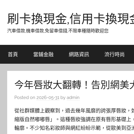
Skip
to
刷卡換現金,信用卡換現
content
汽車借款,機車借款,免留車借錢,不限車種隨時歡迎您
首頁
當鋪金融
網路資訊
流行時尚
今年唇妝大翻轉！告別網美
Posted on
2026-05-31
by
admin
從社群媒體上觀察到，過去幾年風靡的誇張厚唇妝，
縮版自然嘟嘟唇」。這種唇妝強調在原有唇形基礎上
輪廓。不少知名彩妝師與網紅紛紛示範，從歐美到亞