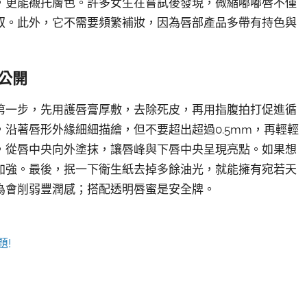
，更能襯托膚色。許多女生在嘗試後發現，微縮嘟嘟唇不僅
馭。此外，它不需要頻繁補妝，因為唇部產品多帶有持色與
公開
第一步，先用護唇膏厚敷，去除死皮，再用指腹拍打促進循
沿著唇形外緣細細描繪，但不要超出超過0.5mm，再輕輕
，從唇中央向外塗抹，讓唇峰與下唇中央呈現亮點。如果想
加強。最後，抿一下衛生紙去掉多餘油光，就能擁有宛若天
為會削弱豐潤感；搭配透明唇蜜是安全牌。
題!