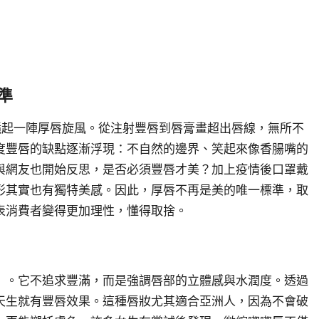
準
，全球颳起一陣厚唇旋風。從注射豐唇到唇膏畫超出唇線，無所不
度豐唇的缺點逐漸浮現：不自然的邊界、笑起來像香腸嘴的
與網友也開始反思，是否必須豐唇才美？加上疫情後口罩戴
形其實也有獨特美感。因此，厚唇不再是美的唯一標準，取
表消費者變得更加理性，懂得取捨。
」。它不追求豐滿，而是強調唇部的立體感與水潤度。透過
天生就有豐唇效果。這種唇妝尤其適合亞洲人，因為不會破