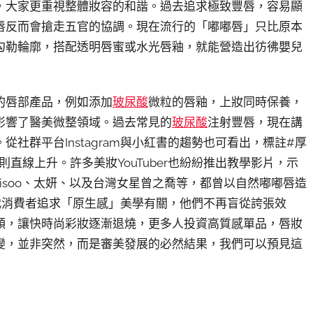
，大家更重視整體妝容的和諧。過去追求極致豐唇，容易顯
唇反而會搶走五官的協調。現在流行的「嘟嘟唇」只比原本
勾勒輪廓，搭配透明唇蜜或水光唇釉，就能營造出彷彿嬰兒
的唇部產品，例如添加
玻尿酸
微粒的唇釉，上妝同時保養，
影響了醫美微整領域。過去常見的
玻尿酸
注射豐唇，現在講
社群平台Instagram與小紅書的趨勢也可看出，標註#厚
直線上升。許多美妝YouTuber也紛紛推出教學影片，示
isoo、太妍、以及台灣女星曾之喬等，都曾以自然嘟嘟唇造
代消費者追求「原生感」美學有關，他們不再盲從誇張效
頭，讓快時尚彩妝逐漸退燒，更多人投資高質感單品，唇妝
變，並非突然，而是審美發展的必然結果，我們可以預見這