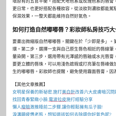
壞原有的五官平衡。搭配大地色系或玫瑰色系的唇膏
更日常，也更好搭配各種妝容，從淡妝到濃妝都能駕
保濕效果，一整天都能維持自然好氣色。
如何打造自然嘟嘟唇？彩妝師私房技巧大
要畫出微縮版自然嘟嘟唇，關鍵在於「少即是多」。
環。第二步，選擇一支與自己原生唇色相近的唇線筆，
暈染開。第三步，選用帶有光澤感的唇釉或水光唇膏
要更立體的唇珠，可以用淺色遮瑕或打亮筆在唇峰做
生的嘟嘟唇。彩妝師也提醒，避免使用霧面唇膏，因
【其他文章推薦】
女明星保養的新祕密,施打
美白針
改善六大皮膚暗沉問
找回青春緊緻小臉,
電波拉皮
施打經驗分享
懶人
瘦臉
激推睡前二步驟,讓你輕鬆擁有瓜子臉!
淚溝
顯疲憊老態，想知道該如何去除還你好氣色呢?