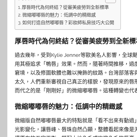
厚唇時代為何終結？從審美疲勞到全新標準
微縮嘟嘟唇的魅力：低調中的精緻感
如何打造自然嘟嘟唇？彩妝師私房技巧大公開
厚唇時代為何終結？從審美疲勞到全新標
過去幾年，受到Kylie Jenner等歐美名人影響
用其極追求「鴨唇」效果。然而，隨著時間推移，過
窘境，以及修圖軟體也難以掩飾的紋路。台灣部落客
太久，人們重新審視自己真正的樣貌，發現原來的唇
而代之的是「剛剛好」的微縮嘟嘟唇。這種轉變也代
微縮嘟嘟唇的魅力：低調中的精緻感
微縮版自然嘟嘟唇最大的特點就是「看不出來有動過
光影變化，讓唇峰、唇珠自然凸顯，整體看起來像是