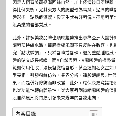
因是人們審美觀逐漸回歸自然，加上疫情後口罩脫離
得比例失衡，尤其東方人的臉型較為精緻，過厚的嘴
唇形多一點點飽滿感，像天生就有好唇況。運用唇筆
般柔嫩的唇部質感。
此外，許多美妝品牌也順應趨勢推出專為亞洲人設計
讓唇部持續水嫩。這股微縮風潮不只反映在妝容，也
究「點狀微調」，只補唇峰或唇珠，避免整體腫脹感。從
唇的貼文成長趨緩，而#自然豐唇、#嘟嘟唇的搜尋量則
範如何用化妝手法模擬微縮唇形。甚至連知名女星如J
型亮相，引發粉絲仿效。業界分析，這股轉變與Z世
果，而是偏好修飾而非改變。此外，環保永續意識抬
也從功能性轉向體驗性。從大厚唇到微縮嘟嘟唇的演
股自然風潮將持續引領未來幾年的唇妝走向。
內容目錄