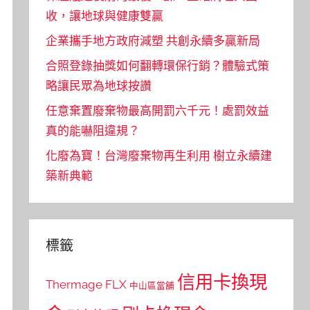
收，讓地球與健康雙贏
企業攜手地方政府減塑 共創永續多贏新局
合照登錄抽獎如何翻轉環保行銷？體驗式策
略讓民眾為地球按讚
任意棄置廢棄物最高開罰六千元！處罰效益
真的能嚇阻違規？
化廢為寶！台灣廢棄物再生利用 樹立永續建
築新典範
標籤
信用卡換現
Thermage FLX
中山區當舖