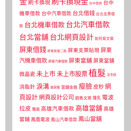
金
刷卡換現金
刷卡換現
台中
台中借款
台北借錢
機車借款
台中汽車借款
台北支票借
台北汽車借款
台北機車借款
款
台北當舖
台北網頁設計
如何寫文案
屏東借錢
屏東
屏東支票貼現
屏東房屋二胎
屏東當舖
汽機車借款
屏東當鋪
屏東汽車借款
植髮
未上市
未上市股票
微晶瓷
法令紋
瘦臉
淚溝
網
皮秒
消脂針
當舖金融
玻尿酸
頁設計
網頁設計公司
電波
銷售文案
隆乳
高雄當舖
拉皮
高雄汽車借款
高雄
飄眉
鳳山當舖
當鋪
鳳凰電波
鳳山汽車借款