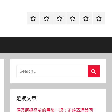
首
當
網
流
環
聯
頁
鋪
路
行
保
合
金
資
時
清
徵
融
訊
尚
潔
信
Search
for:
Search
近期文章
保溫瓶退役前的最後一課：正確清理與回