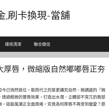
金,刷卡換現-當舖
環保清潔
聯合徵信
大厚唇，微縮版自然嘟嘟唇正夯
如今已悄然退位。取而代之的是更講究自然、微調感的「微
，透過輕微的豐唇效果，打造出水潤、立體卻不突兀的唇部
洲，這股風潮正全面席捲。究竟為何厚唇不再受到寵愛？原