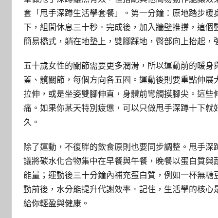
套「甩手深蹲生活學套餐」。第一分鐘：原地踏步暖
下，組間休息三十秒。完成後，加入牆壁推撐，這個
簡易橋式，躺在地墊上，雙腳踩地，臀部向上抬起，
五十歲女性的關節需要更多潤滑，所以運動前的暖身
蓋、髖關節，每個方向各五圈。運動後則要重點伸展
拉伸，或是坐姿雙腳伸直，身體前彎觸摸腳尖。這些
痛。如果你某天特別疲憊，可以只做甩手深蹲十下就
久。
除了運動，不復胖的飲食原則也要同步調整。甩手深
議將碳水化合物集中在早餐與午餐，晚餐以蛋白質與
能量；運動後三十分鐘內補充蛋白質，例如一杯無糖
動前後，水分能提升代謝效率。記住，生活學的核心
給你輕盈與健康。