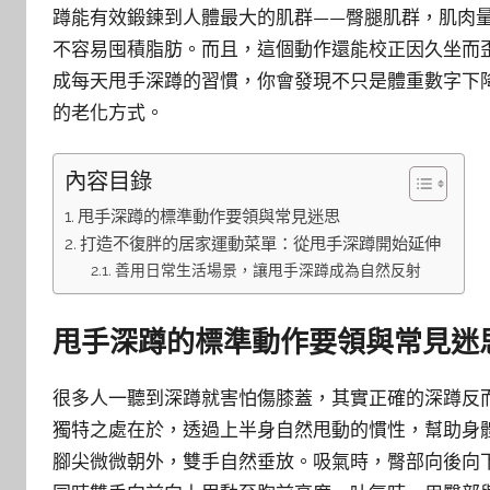
蹲能有效鍛鍊到人體最大的肌群——臀腿肌群，肌肉
不容易囤積脂肪。而且，這個動作還能校正因久坐而
成每天甩手深蹲的習慣，你會發現不只是體重數字下
的老化方式。
內容目錄
甩手深蹲的標準動作要領與常見迷思
打造不復胖的居家運動菜單：從甩手深蹲開始延伸
善用日常生活場景，讓甩手深蹲成為自然反射
甩手深蹲的標準動作要領與常見迷
很多人一聽到深蹲就害怕傷膝蓋，其實正確的深蹲反
獨特之處在於，透過上半身自然甩動的慣性，幫助身
腳尖微微朝外，雙手自然垂放。吸氣時，臀部向後向