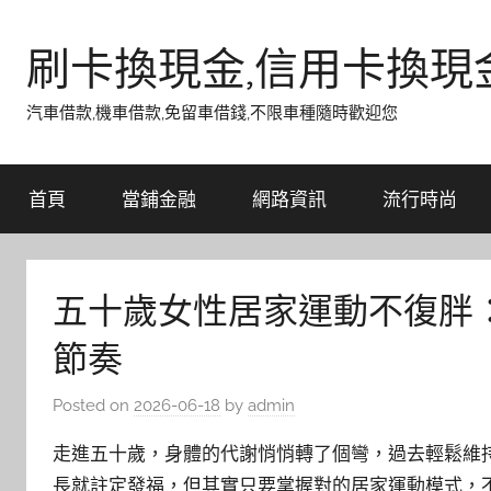
Skip
to
刷卡換現金,信用卡換現
content
汽車借款,機車借款,免留車借錢,不限車種隨時歡迎您
首頁
當鋪金融
網路資訊
流行時尚
五十歲女性居家運動不復胖
節奏
Posted on
2026-06-18
by
admin
走進五十歲，身體的代謝悄悄轉了個彎，過去輕鬆維
長就註定發福，但其實只要掌握對的居家運動模式，