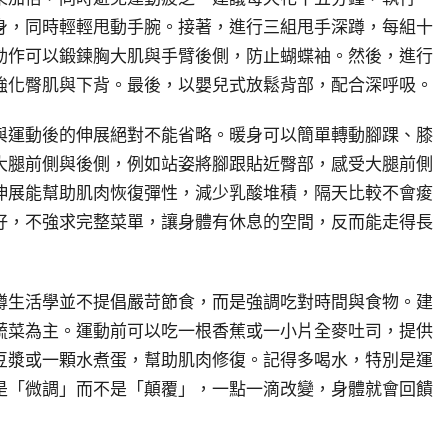
身，同時輕輕甩動手腕。接著，進行三組甩手深蹲，每組十
動作可以鍛鍊胸大肌與手臂後側，防止蝴蝶袖。然後，進行
強化臀肌與下背。最後，以嬰兒式放鬆背部，配合深呼吸。
與運動後的伸展絕對不能省略。暖身可以簡單轉動腳踝、膝
大腿前側與後側，例如站姿將腳跟貼近臀部，感受大腿前側
伸展能幫助肌肉恢復彈性，減少乳酸堆積，隔天比較不會痠
好，不強求完整菜單，讓身體有休息的空間，反而能走得長
蹲生活學並不提倡嚴苛節食，而是強調吃對時間與食物。建
蔬菜為主。運動前可以吃一根香蕉或一小片全麥吐司，提供
豆漿或一顆水煮蛋，幫助肌肉修復。記得多喝水，特別是運
是「微調」而不是「顛覆」，一點一滴改變，身體就會回饋