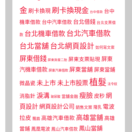
金
刷卡換現金
刷卡換現
台中
台中借款
台北借錢
機車借款
台中汽車借款
台北支票借
台北汽車借款
台北機車借款
款
台北當舖
台北網頁設計
如何寫文案
屏東借錢
屏東
屏東支票貼現
屏東房屋二胎
屏東當舖
汽機車借款
屏東當鋪
屏東汽車借款
植髮
未上市
未上市股票
微晶瓷
法令紋
瘦臉
淚溝
網
皮秒
消脂針
當舖金融
玻尿酸
頁設計
網頁設計公司
電波
銷售文案
隆乳
高雄當舖
拉皮
高雄汽車借款
高雄
飄眉
鳳山當舖
當鋪
鳳凰電波
鳳山汽車借款