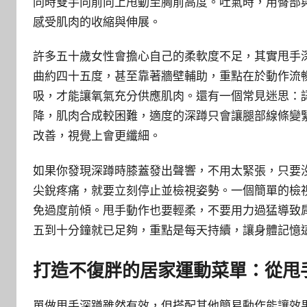
同時雙手向前向上甩動至胸前高度。吐氣時，用臀部
感受肌肉的收縮與伸展。
許多五十歲女性會擔心自己的柔軟度不足，其實甩手
曲約四十五度，甚至靠著牆壁輔助，重點在於動作流
吸，才能讓氧氣充分供應肌肉。還有一個常見迷思：
降，肌肉合成較困難，適度的深蹲只會讓腿部線條變
改善，視覺上會更纖細。
如果你發現深蹲時膝蓋發出聲響，不用太緊張，只要
尖銳疼痛，就要立刻停止並檢視姿勢。一個簡單的檢
免過度前傾。甩手動作也要輕柔，不要用力過猛導致
五到十分鐘就已足夠，重點是每天持續，讓身體記憶
打造不復胖的居家運動菜單：從甩
單做甩手深蹲雖然有效，但搭配其他簡易動作能讓效