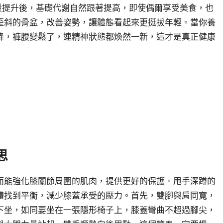
量提升後，基礎代謝自然跟著提高，即使偶爾享受美食，也
歪斜的骨盆，改善姿勢，讓體態看起來更挺拔年輕。當你養
降，褲腰變鬆了，連精神狀態都煥然一新，這才是真正健康
思
而能強化膝關節周圍的肌肉，提供更好的保護。甩手深蹲的
體找到平衡，減少膝蓋承受的壓力。首先，雙腳與肩同寬，
下坐，如同要坐在一張隱形椅子上，膝蓋彎曲不超過腳尖，