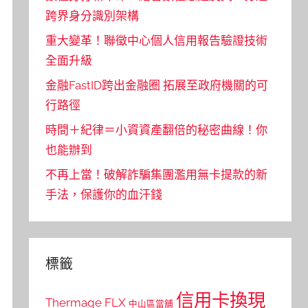
跨界身分識別架構
重大變革！聯徵中心個人信用報告驗證技術
全面升級
金融FastID跨出金融圈 拓展至政府機關的可
行路徑
時間＋紀律＝小資資產翻倍的秘密曲線！你
也能辦到
不再上當！破解詐騙集團濫用無卡提款的新
手法，保護你的血汗錢
標籤
信用卡換現
Thermage FLX
中山區當舖