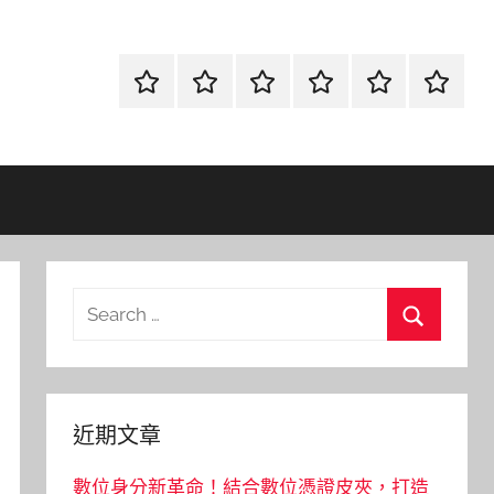
首
當
網
流
環
聯
頁
鋪
路
行
保
合
金
資
時
清
徵
融
訊
尚
潔
信
Search
for:
Search
近期文章
數位身分新革命！結合數位憑證皮夾，打造