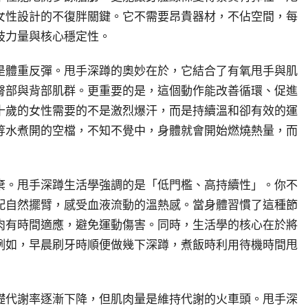
女性設計的不復胖關鍵。它不需要昂貴器材，不佔空間，每
肢力量與核心穩定性。
是體重反彈。甩手深蹲的奧妙在於，它結合了有氧甩手與肌
臀部與背部肌群。更重要的是，這個動作能改善循環、促進
十歲的女性需要的不是激烈爆汗，而是持續溫和卻有效的運
等水煮開的空檔，不知不覺中，身體就會開始燃燒熱量，而
棄。甩手深蹲生活學強調的是「低門檻、高持續性」。你不
配自然擺臂，感受血液流動的溫熱感。當身體習慣了這種節
肉有時間適應，避免運動傷害。同時，生活學的核心在於將
例如，早晨刷牙時順便做幾下深蹲，煮飯時利用待機時間甩
礎代謝率逐漸下降，但肌肉量是維持代謝的火車頭。甩手深