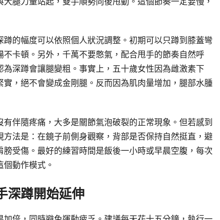
與大腿力量站起，雙手順勢向後甩動。這個節奏一定要慢，
深蹲的幅度可以依照個人狀況調整。初期可以只蹲到膝蓋彎
暢不卡頓。另外，千萬不要憋氣，配合甩手的節奏自然呼
認為深蹲會讓腿變粗。事實上，五十歲女性因為雌激素下
緊實，絕不會變成金剛腿。反而因為肌肉量增加，腿部水腫
沒有伴隨疼痛，大多是關節氣泡破裂的正常現象。但若感到
視方法是：在鏡子前側身觀察，背部是否保持自然挺直，避
肩膀受傷。最好的練習時間是飯後一小時或早晨空腹，每次
這個動作模式。
手深蹲開始延伸
果加倍，同時避免運動疲乏。建議每天花十五分鐘，執行一