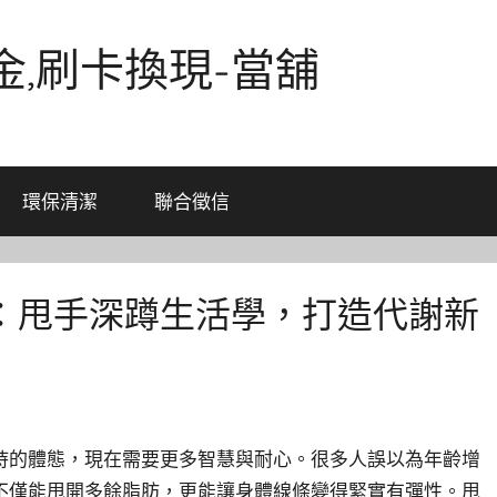
金,刷卡換現-當舖
環保清潔
聯合徵信
：甩手深蹲生活學，打造代謝新
持的體態，現在需要更多智慧與耐心。很多人誤以為年齡增
不僅能甩開多餘脂肪，更能讓身體線條變得緊實有彈性。甩