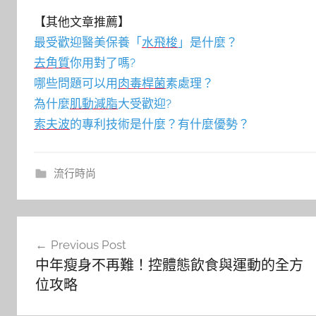
【其他文章推薦】
最受歡迎醫美保養「
水飛梭
」是什麼？
去角質
你用對了嗎?
哪些問題可以用
肉毒桿菌
素處理？
為什麼
肌動減脂
大受歡迎?
索夫波
的專利技術是什麼？有什麼優勢？
流行時尚
文
Previous Post
章
中年瘦身不再難！控體態飲食與運動的全方
導
位攻略
覽