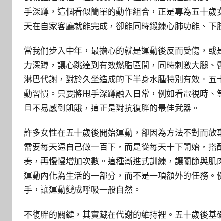
手深蹲，這個看似簡單的動作組合，正是專為五十歲
天在自家客廳就能完成，卻能同時鍛鍊心肺功能、下
當我們步入中年，最擔心的就是運動後反而受傷，或
力深蹲，讓心跳達到有效燃脂區間，同時刺激大腿、
淋巴代謝，對於久坐造成的下半身水腫特別有效。五
動習慣。只要將甩手深蹲融入日常，例如看電視時、
且不易感到飢餓，這正是對抗復胖的最佳武器。
許多女性在五十歲後開始運動，卻因為方法不對而放
需要每天逼自己做一百下，而是從每天十下開始，搭
奏，再慢慢增加次數。這種漸進式訓練，讓關節與肌
運動內化為生活的一部分，而不是一項額外的任務。
手，讓運動變成呼吸一般自然。
不復胖的關鍵，其實藏在代謝的維持裡。五十歲後基