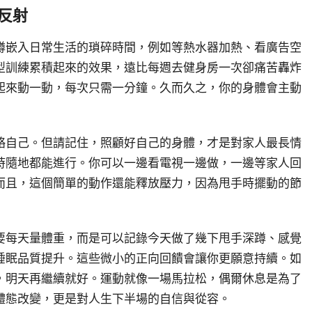
反射
蹲嵌入日常生活的瑣碎時間，例如等熱水器加熱、看廣告空
型訓練累積起來的效果，遠比每週去健身房一次卻痛苦轟炸
起來動一動，每次只需一分鐘。久而久之，你的身體會主動
略自己。但請記住，照顧好自己的身體，才是對家人最長情
時隨地都能進行。你可以一邊看電視一邊做，一邊等家人回
而且，這個簡單的動作還能釋放壓力，因為甩手時擺動的節
要每天量體重，而是可以記錄今天做了幾下甩手深蹲、感覺
睡眠品質提升。這些微小的正向回饋會讓你更願意持續。如
，明天再繼續就好。運動就像一場馬拉松，偶爾休息是為了
體態改變，更是對人生下半場的自信與從容。