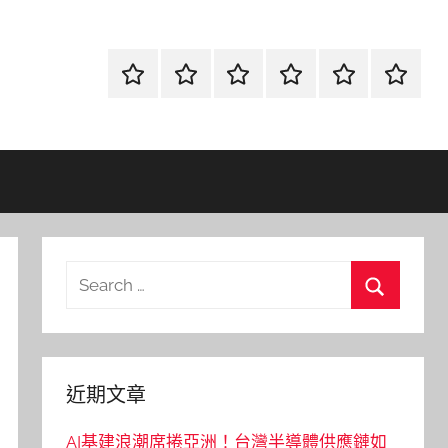
首
當
網
流
環
聯
頁
鋪
路
行
保
合
金
資
時
清
徵
融
訊
尚
潔
信
Search
for:
Search
近期文章
AI基建浪潮席捲亞洲！台灣半導體供應鏈如