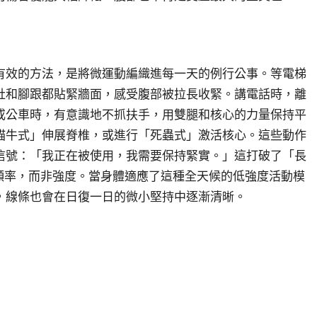
有效的方法，是將微運動編織進每一天的例行公事。等電梯
肚和腳跟都貼緊牆面，感受腹部被拉長收緊。講電話時，離
或公車時，有意識地不抓扶手，用雙腿和核心的力量保持平
貓牛式」伸展脊椎，或進行「死蟲式」激活核心。這些動作
信號：「我正在被使用，我需要保持緊實。」這打破了「長
頻率，而非強度。當身體適應了這種全天候的低強度活動模
，線條也會在日復一日的微小堅持中逐漸清晰。