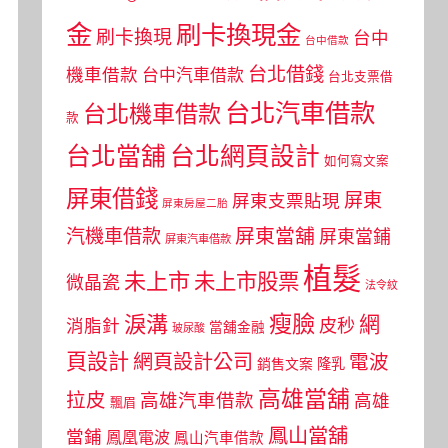
金
刷卡換現金
刷卡換現
台中
台中借款
台北借錢
機車借款
台中汽車借款
台北支票借
台北汽車借款
台北機車借款
款
台北當舖
台北網頁設計
如何寫文案
屏東借錢
屏東
屏東支票貼現
屏東房屋二胎
屏東當舖
汽機車借款
屏東當鋪
屏東汽車借款
植髮
未上市
未上市股票
微晶瓷
法令紋
瘦臉
淚溝
網
皮秒
消脂針
當舖金融
玻尿酸
頁設計
網頁設計公司
電波
銷售文案
隆乳
高雄當舖
拉皮
高雄汽車借款
高雄
飄眉
鳳山當舖
當鋪
鳳凰電波
鳳山汽車借款