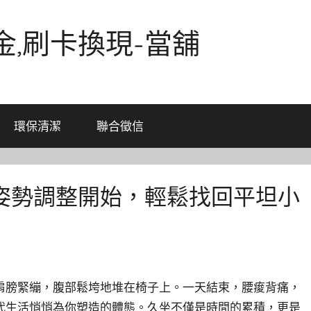
金,刷卡換現-當舖
環保清潔
聯合徵信
姿勢調整開始，輕鬆找回平坦小
肩膀緊繃，腹部鬆垮地堆在椅子上。一天結束，腰痠背痛，
代生活悄悄為你塑造的體態。久坐不僅是時間的累積，更是