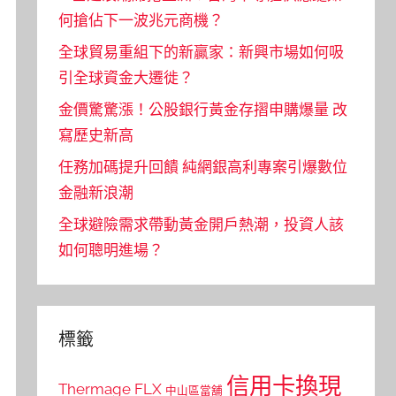
何搶佔下一波兆元商機？
全球貿易重組下的新贏家：新興市場如何吸
引全球資金大遷徙？
金價驚驚漲！公股銀行黃金存摺申購爆量 改
寫歷史新高
任務加碼提升回饋 純網銀高利專案引爆數位
金融新浪潮
全球避險需求帶動黃金開戶熱潮，投資人該
如何聰明進場？
標籤
信用卡換現
Thermage FLX
中山區當舖