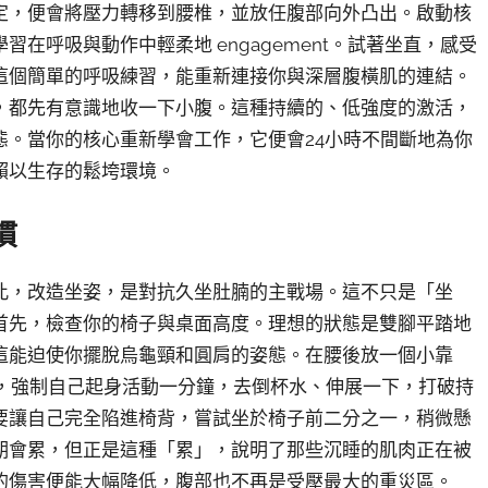
定，便會將壓力轉移到腰椎，並放任腹部向外凸出。啟動核
在呼吸與動作中輕柔地 engagement。試著坐直，感受
這個簡單的呼吸練習，能重新連接你與深層腹橫肌的連結。
，都先有意識地收一下小腹。這種持續的、低強度的激活，
態。當你的核心重新學會工作，它便會24小時不間斷地為你
賴以生存的鬆垮環境。
慣
此，改造坐姿，是對抗久坐肚腩的主戰場。這不只是「坐
首先，檢查你的椅子與桌面高度。理想的狀態是雙腳平踏地
這能迫使你擺脫烏龜頸和圓肩的姿態。在腰後放一個小靠
鐘，強制自己起身活動一分鐘，去倒杯水、伸展一下，打破持
要讓自己完全陷進椅背，嘗試坐於椅子前二分之一，稍微懸
期會累，但正是這種「累」，說明了那些沉睡的肌肉正在被
的傷害便能大幅降低，腹部也不再是受壓最大的重災區。