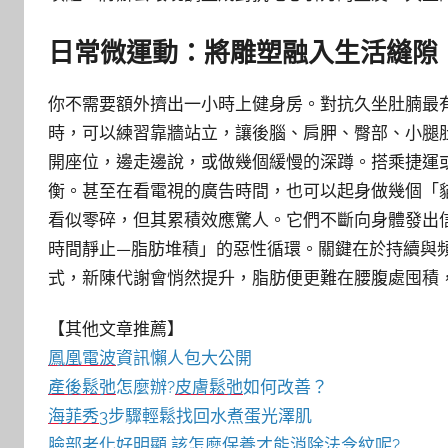
日常微運動：將雕塑融入生活縫隙
你不需要額外擠出一小時上健身房。對抗久坐肚腩最
時，可以練習靠牆站立，讓後腦、肩胛、臀部、小腿
開座位，邊走邊說，或做幾個緩慢的深蹲。搭乘捷運
衡。甚至在看電視的廣告時間，也可以起身做幾個「
看似零碎，但其累積效應驚人。它們不斷向身體發出
時間靜止—脂肪堆積」的惡性循環。關鍵在於持續與
式，新陳代謝會悄然提升，脂肪便更難在腰腹處囤積
【其他文章推薦】
鳳凰電波
資訊懶人包大公開
產後鬆弛
怎麼辦?
皮膚鬆弛
如何改善？
海菲秀
3步驟輕鬆找回水煮蛋光澤肌
臉部老化好明顯,該怎麼保養才能消除
法令紋
呢?