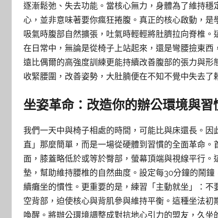
逐漸鬆弛、失去功能。當核心無力，身體為了維持穩
心，並非意味著要你瘋狂捲腹。真正的核心啟動，是學習
吸氣時腹部自然擴張，吐氣時輕輕將肚臍拉向脊椎。
在日常中，無論是從椅子上站起來，還是彎腰撿東西
遠比偶爾的高強度訓練更能持續改善腹部的張力與形
收緊腰圍，改善姿勢，大肚腩便在不知不覺中失去了
坐姿革命：改造你的辦公環境與習
我們一天中與椅子相處的時間，可能比與床還長。因
直」那麼簡單，而是一場從硬體到習慣的全面革命。
面，膝蓋略低於或等於臀部，螢幕頂端與視線平行。
墊，幫助維持腰椎的自然曲度。設定每30分鐘的鬧
續癱坐的慣性。更重要的是，練習「主動就坐」：不
空背部，迫使核心與背肌參與維持平衡。這種坐法初
喚醒。將辦公環境調整成對抗地心引力的盟友，久坐