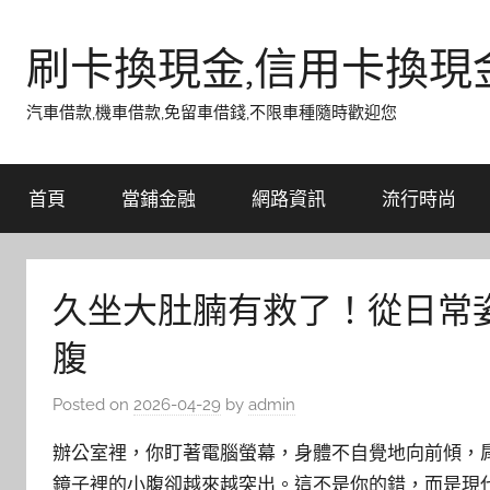
Skip
to
刷卡換現金,信用卡換現
content
汽車借款,機車借款,免留車借錢,不限車種隨時歡迎您
首頁
當鋪金融
網路資訊
流行時尚
久坐大肚腩有救了！從日常
腹
Posted on
2026-04-29
by
admin
辦公室裡，你盯著電腦螢幕，身體不自覺地向前傾，
鏡子裡的小腹卻越來越突出。這不是你的錯，而是現