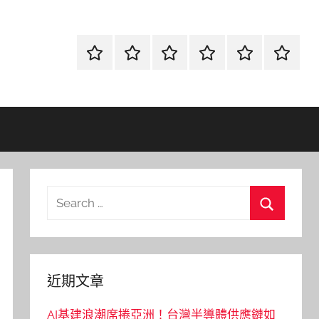
首
當
網
流
環
聯
頁
鋪
路
行
保
合
金
資
時
清
徵
融
訊
尚
潔
信
Search
for:
Search
近期文章
AI基建浪潮席捲亞洲！台灣半導體供應鏈如