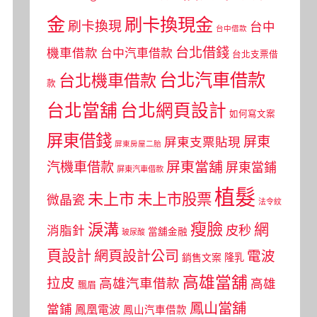
金
刷卡換現金
刷卡換現
台中
台中借款
台北借錢
機車借款
台中汽車借款
台北支票借
台北汽車借款
台北機車借款
款
台北當舖
台北網頁設計
如何寫文案
屏東借錢
屏東
屏東支票貼現
屏東房屋二胎
屏東當舖
汽機車借款
屏東當鋪
屏東汽車借款
植髮
未上市
未上市股票
微晶瓷
法令紋
瘦臉
淚溝
網
皮秒
消脂針
當舖金融
玻尿酸
頁設計
網頁設計公司
電波
銷售文案
隆乳
高雄當舖
拉皮
高雄汽車借款
高雄
飄眉
鳳山當舖
當鋪
鳳凰電波
鳳山汽車借款