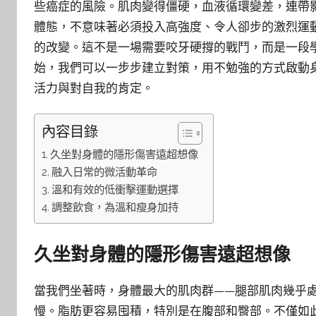
些癌症的風險。肌肉變得僵硬，血液循環變差，連帶
體態，不意味著必須投入高強度、令人卻步的激烈運
的改變。這不是一場需要咬牙硬撐的戰鬥，而是一段
始，我們可以一步步建立對策，用不勉強的方式啟動
活力與對自我的肯定。
內容目錄
久坐對身體的隱形傷害遠超想像
融入日常的微活動革命
溫和有效的低衝擊運動選擇
調整飲食，為溫和瘦身加持
久坐對身體的隱形傷害遠超想像
當我們坐著時，身體最大的肌肉群——腿部肌肉幾乎
慢。脂肪更容易囤積，特別是在腹部和臀部。不僅如