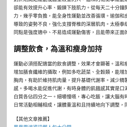
卻能有效提升心率、鍛鍊下肢肌力。從每天二十分鐘
力，幾乎零負擔，能全身性運動並改善循環。瑜伽和
導致的姿勢不良，強化支撐脊椎的深層肌肉。太極拳
同點是強度適中、不易造成運動傷害，且能帶來正面
調整飲食，為溫和瘦身加持
運動必須搭配適當的飲食調整，效果才會顯著。溫和
增加膳食纖維的攝取，例如多吃蔬菜、全穀類，能增
胸肉，有助於維持肌肉量，提升基礎代謝率。減少精
感。多喝水能促進代謝，有時身體的飢餓感其實是口
白質各佔四分之一。細嚼慢嚥，專心吃飯，讓大腦有
日常活動相輔相成，讓體重溫和且持續地向下調整，
【其他文章推薦】