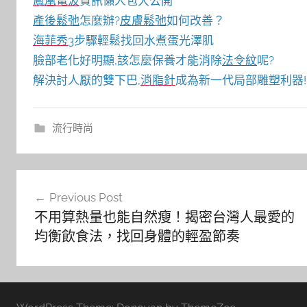
鳳凰電波
資訊懶人包大公開
產後鬆弛
怎麼辦?
皮膚鬆弛
如何改善？
海菲秀
3步驟輕鬆找回水煮蛋光澤肌
臉部老化好明顯,該怎麼保養才能消除
法令紋
呢?
解決討人厭的雙下巴,
消脂針
成為新一代局部雕塑利器!
流行時尚
文
Previous Post
章
不用算熱量也能自然瘦！揭密台灣人最愛的
導
均衡飲食法，找回身體的輕盈節奏
覽