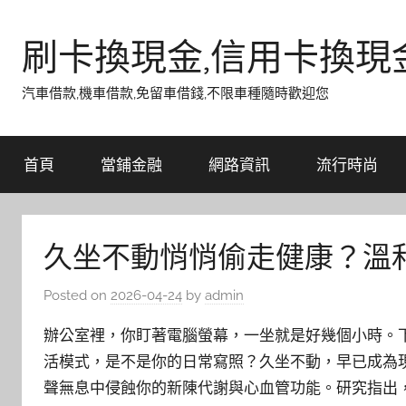
Skip
to
刷卡換現金,信用卡換現
content
汽車借款,機車借款,免留車借錢,不限車種隨時歡迎您
首頁
當鋪金融
網路資訊
流行時尚
久坐不動悄悄偷走健康？溫
Posted on
2026-04-24
by
admin
辦公室裡，你盯著電腦螢幕，一坐就是好幾個小時。
活模式，是不是你的日常寫照？久坐不動，早已成為
聲無息中侵蝕你的新陳代謝與心血管功能。研究指出