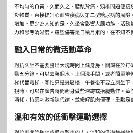
不均勻的負荷，久而久之，腰酸背痛、頸椎問題便接
炎物質，直接提升心血管疾病與第二型糖尿病的風險
增加。更少為人知的是，久坐會影響大腦功能。活動
力和思考清晰度。這些傷害是日積月累的，在不知不
融入日常的微活動革命
對抗久坐不需要騰出大塊時間上健身房。關鍵在於打
動五分鐘。可以去裝個水、上個洗手間，或者簡單地
梯代替電梯，哪怕只是幾層樓。午餐後不要立刻坐下
視時，可以在廣告時間起身做些深蹲或抬腿動作。這
消耗，持續刺激新陳代謝，並緩解肌肉僵硬。重點是
溫和有效的低衝擊運動選擇
對於剛開始運動或體重較重的人，溫和的低衝擊運動