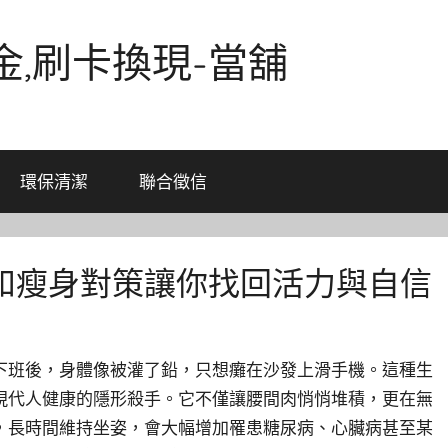
金,刷卡換現-當舖
環保清潔
聯合徵信
和瘦身對策讓你找回活力與自信
下班後，身體像被灌了鉛，只想癱在沙發上滑手機。這種生
現代人健康的隱形殺手。它不僅讓腰間肉悄悄堆積，更在無
，長時間維持坐姿，會大幅增加罹患糖尿病、心臟病甚至某