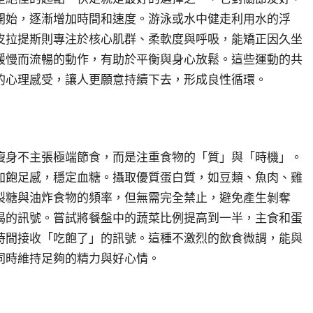
開始，逐漸增加時間和速度。游泳或水中健走利用水的浮
皮拉提斯則專注於核心肌群、柔軟度與呼吸，能矯正因久坐
緩慢而流暢的動作，有助於平衡與身心放鬆。這些運動的共
的心理感受，讓人更願意持續下去，形成良性循環。
瘦身不主張極端節食，而是注重食物的「質」與「時機」。
加飽足感，穩定血糖。攝取優質蛋白質，如豆類、魚肉、雞
製糖與油炸食物的頻率，但無需完全禁止，避免產生剝奪
渴的訊號。嘗試將餐盤中的蔬菜比例提高到一半，主食和蛋
時間接收「吃飽了」的訊號。這種不激烈的飲食微調，能與
同時維持足夠的精力與好心情。