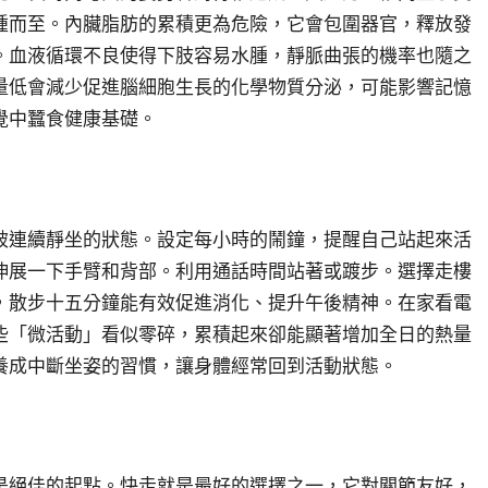
踵而至。內臟脂肪的累積更為危險，它會包圍器官，釋放發
。血液循環不良使得下肢容易水腫，靜脈曲張的機率也隨之
量低會減少促進腦細胞生長的化學物質分泌，可能影響記憶
覺中蠶食健康基礎。
破連續靜坐的狀態。設定每小時的鬧鐘，提醒自己站起來活
伸展一下手臂和背部。利用通話時間站著或踱步。選擇走樓
，散步十五分鐘能有效促進消化、提升午後精神。在家看電
些「微活動」看似零碎，累積起來卻能顯著增加全日的熱量
養成中斷坐姿的習慣，讓身體經常回到活動狀態。
是絕佳的起點。快走就是最好的選擇之一，它對關節友好，