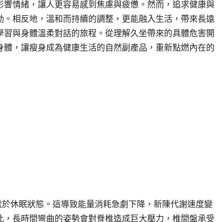
影響情緒，讓人更容易感到焦慮與疲憊。然而，追求健康與
動。相反地，溫和而持續的調整，更能融入生活，帶來長遠
學習與身體溫柔對話的旅程。從理解久坐帶來的具體危害開
身體，讓瘦身成為健康生活的自然副產品，重新點燃內在的
處於休眠狀態。這導致能量消耗急劇下降，新陳代謝速度變
此，長時間彎曲的姿勢會對脊椎造成巨大壓力，椎間盤承受