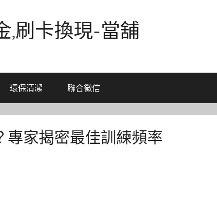
金,刷卡換現-當舖
環保清潔
聯合徵信
？專家揭密最佳訓練頻率