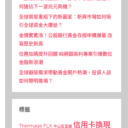
何搶佔下一波兆元商機？
全球貿易重組下的新贏家：新興市場如何吸
引全球資金大遷徙？
金價驚驚漲！公股銀行黃金存摺申購爆量 改
寫歷史新高
任務加碼提升回饋 純網銀高利專案引爆數位
金融新浪潮
全球避險需求帶動黃金開戶熱潮，投資人該
如何聰明進場？
標籤
信用卡換現
Thermage FLX
中山區當舖