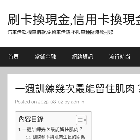
Skip
to
刷卡換現金,信用卡換現
content
汽車借款,機車借款,免留車借錢,不限車種隨時歡迎您
首頁
當鋪金融
網路資訊
流行時尚
一週訓練幾次最能留住肌肉
Posted on
2025-08-02
by
admin
內容目錄
一週訓練幾次最能留住肌肉？
訓練頻率與肌肉生長的關係