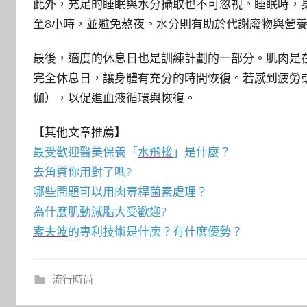
此外，充足的睡眠與水分攝取也不可忽視。睡眠時，
至8小時，並避免熬夜。水分則有助於代謝廢物與營養
最後，適度的休息日也是訓練計劃的一部分。肌肉是在
完全休息日，讓身體有充分的時間恢復。若感到疲勞
伽），以促進血液循環與恢復。
【其他文章推薦】
最受歡迎醫美保養「
水飛梭
」是什麼？
去角質
你用對了嗎?
哪些問題可以用
肉毒桿菌
素處理？
為什麼
肌動減脂
大受歡迎?
索夫波
的專利技術是什麼？有什麼優勢？
流行時尚