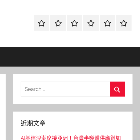
首
當
網
流
環
聯
頁
鋪
路
行
保
合
金
資
時
清
徵
融
訊
尚
潔
信
Search
for:
Search
近期文章
AI基建浪潮席捲亞洲！台灣半導體供應鏈如