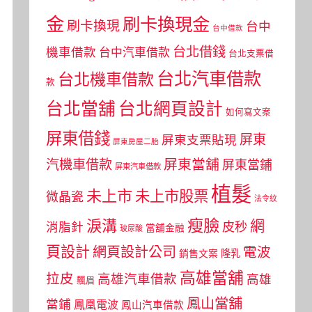
金
刷卡換現金
刷卡換現
台中
台中借款
台北借錢
機車借款
台中汽車借款
台北支票借
台北汽車借款
台北機車借款
款
台北當舖
台北網頁設計
如何寫文案
屏東借錢
屏東
屏東支票貼現
屏東房屋二胎
屏東當舖
汽機車借款
屏東當鋪
屏東汽車借款
植髮
未上市
未上市股票
微晶瓷
法令紋
瘦臉
淚溝
網
皮秒
消脂針
當舖金融
玻尿酸
頁設計
網頁設計公司
電波
銷售文案
隆乳
高雄當舖
拉皮
高雄汽車借款
高雄
飄眉
鳳山當舖
當鋪
鳳凰電波
鳳山汽車借款