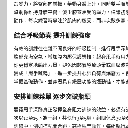
跟發力，將臀部向前推，帶動身體上升，同時雙手順
幫助你維持身體平衡，減少膝蓋承受的壓力。建議初
動作，每次練習時專注於肌肉的感受，而非次數多寡
結合呼吸節奏 提升訓練強度
有效的訓練往往離不開良好的呼吸控制。進行甩手深
腹部充滿空氣，增加腹內壓保護脊椎；起身甩手時用
你更穩定地輸出力量，避免因憋氣導致頭暈或血壓波
變成「甩手跳蹲」，進一步提升心肺負荷與爆發力。
掌握基礎動作，並穿著具有緩震功能的運動鞋，才能
安排訓練菜單 逐步突破瓶頸
要讓甩手深蹲真正發揮全身阻力訓練的效益，必須有
次以10至15下為一組，共執行3至5組，組間休息3
訓練中，例如搭配開合跳、高抬腿等動作，每組執行4