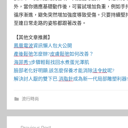
外，當你適應基礎動作後，可嘗試增加負重，例如手
循序漸進，避免突然增加強度導致受傷。只要持續堅
至連日常走路的姿態都跟著改善。
【其他文章推薦】
鳳凰電波
資訊懶人包大公開
產後鬆弛
怎麼辦?
皮膚鬆弛
如何改善？
海菲秀
3步驟輕鬆找回水煮蛋光澤肌
臉部老化好明顯,該怎麼保養才能消除
法令紋
呢?
解決討人厭的雙下巴,
消脂針
成為新一代局部雕塑利器!
流行時尚
文
Previous Post