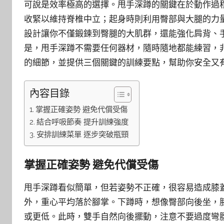
可說是效率極高的選擇。甩手深蹲的關鍵在於動作過
收緊以維持脊椎中立；起身時則利用臀部與大腿的力
設計讓你不僅鍛鍊到臀腿的大肌群，還能強化肩背、
是，甩手深蹲不需要任何器材，隨時隨地都能練習，
的細節，並提供三個關鍵的訓練要點，幫助你安全又
內容目錄
掌握正確姿勢 避免代償受傷
結合呼吸節奏 提升訓練強度
安排訓練菜單 逐步突破瓶頸
掌握正確姿勢 避免代償受傷
甩手深蹲看似簡單，但若姿勢不正確，很容易造成膝
外，重心平均落於腳掌。下蹲時，想像臀部向後坐，
或更低。此時，雙手自然向後擺動，注意不要過度彎