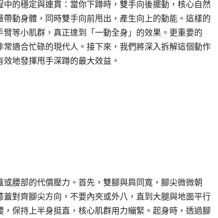
程中的穩定與連貫：當你下蹲時，雙手向後擺動，核心自然
量帶動身體，同時雙手向前甩出，產生向上的動能。這樣的
手臂等小肌群，真正達到「一動全身」的效果。更重要的
非常適合忙碌的現代人。接下來，我們將深入拆解這個動作
有效地發揮甩手深蹲的最大效益。
蓋或腰部的代償壓力。首先，雙腳與肩同寬，腳尖微微朝
膝蓋對齊腳尖方向，不要內夾或外八，直到大腿與地面平行
腰，保持上半身挺直，核心肌群用力繃緊。起身時，透過腳