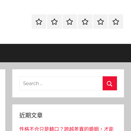
首
當
網
流
環
聯
頁
鋪
路
行
保
合
金
資
時
清
徵
融
訊
尚
潔
信
Search
for:
Search
近期文章
性格不合只是藉口？跨越差異的婚姻，才能