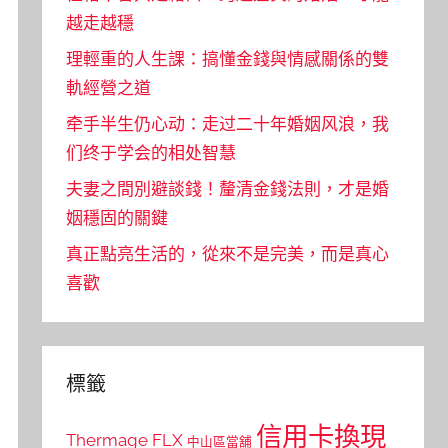
越走越穩
理輕重的人生課：搞懂金錢與情感關係的雙
軌經營之道
牵手半生仍心动：走过二十年婚姻风浪，我
们终于学会的相处智慧
夫妻之間別避談錢！釐清金錢法則，才是婚
姻穩固的關鍵
真正點亮生活的，從來不是完美，而是真心
喜歡
標籤
信用卡換現
Thermage FLX
中山區當舖