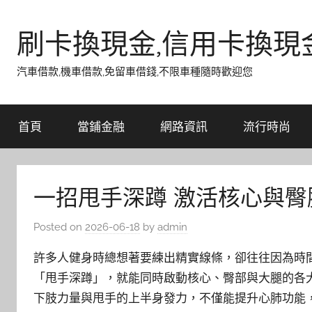
Skip
to
刷卡換現金,信用卡換現
content
汽車借款,機車借款,免留車借錢,不限車種隨時歡迎您
首頁
當鋪金融
網路資訊
流行時尚
一招甩手深蹲 激活核心與臀
Posted on
2026-06-18
by
admin
許多人健身時總想著要練出精實線條，卻往往因為時
「甩手深蹲」，就能同時啟動核心、臀部與大腿的各
下肢力量與甩手的上半身發力，不僅能提升心肺功能