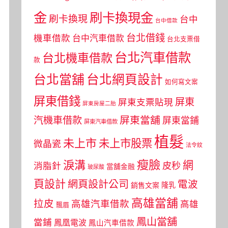
金
刷卡換現金
刷卡換現
台中
台中借款
台北借錢
機車借款
台中汽車借款
台北支票借
台北汽車借款
台北機車借款
款
台北當舖
台北網頁設計
如何寫文案
屏東借錢
屏東
屏東支票貼現
屏東房屋二胎
屏東當舖
汽機車借款
屏東當鋪
屏東汽車借款
植髮
未上市
未上市股票
微晶瓷
法令紋
瘦臉
淚溝
網
皮秒
消脂針
當舖金融
玻尿酸
頁設計
網頁設計公司
電波
銷售文案
隆乳
高雄當舖
拉皮
高雄汽車借款
高雄
飄眉
鳳山當舖
當鋪
鳳凰電波
鳳山汽車借款