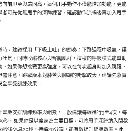
勢向前甩至與肩同高。這個甩手動作不僅能增加動能，更能
學者可先從無甩手的深蹲練習，確認動作流暢後再加入甩手
。
蹲時，建議採用「下吸上吐」的節奏：下蹲過程中吸氣，讓
力吐氣，同時收縮核心與臀腿肌群。這樣的呼吸模式能幫助
動。如果你想挑戰更高強度，可以在每次起身時加入跳躍，
但需注意，跳躍版本對膝蓋與腳踝的衝擊較大，建議先紮實
安全享受訓練效果。
計畫地安排訓練頻率與組數。一般建議每週進行3至4次，每
0至60秒。如果你是以瘦身為主要目標，可將甩手深蹲納入間歇
0秒後休息20秒，持續20分鐘，能有效提升燃脂效率。此