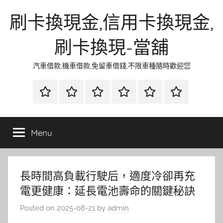
Skip
刷卡換現金,信用卡換現金,
to
content
刷卡換現-當舖
汽車借款,機車借款,免留車借錢,不限車種隨時歡迎您
首
當
網
流
環
聯
頁
鋪
路
行
保
合
金
資
時
清
徵
Menu
融
訊
尚
潔
信
長時間高負載行駛后，適度冷卻再充
電更健康：延長電池壽命的關鍵秘訣
Posted on
2025-08-21
by
admin