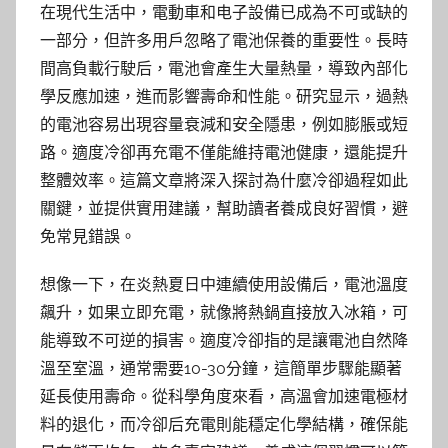
在現代生活中，電動車和电子設備已成為不可或缺的
一部分，但許多用戶忽略了電池保養的重要性。長時
間高負載行駛后，電池會產生大量熱量，導致內部化
學反應加速，進而影響壽命和性能。研究显示，過熱
的電池容易出現容量衰減和安全隱患，例如膨脹或短
路。適度冷卻再充電不僅能維持電池健康，還能提升
整體效率。這篇文章將深入探討為什麼冷卻過程如此
關鍵，並提供實用建議，幫助讀者養成良好習慣，避
免常見錯誤。
想像一下，在炎熱夏日中連續使用設備后，電池溫度
飆升，如果立即充電，就像將熱鍋直接放入冰箱，可
能導致不可逆的損害。適度冷卻指的是讓電池自然降
溫至室溫，通常需要10-30分鐘，這簡單步驟能顯著
延長使用壽命。從科學角度來看，高溫會加速電極材
料的退化，而冷卻后充電則能穩定化學結構，確保能