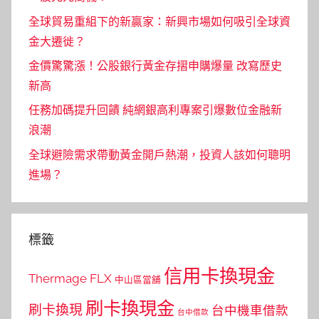
全球貿易重組下的新贏家：新興市場如何吸引全球資
金大遷徙？
金價驚驚漲！公股銀行黃金存摺申購爆量 改寫歷史
新高
任務加碼提升回饋 純網銀高利專案引爆數位金融新
浪潮
全球避險需求帶動黃金開戶熱潮，投資人該如何聰明
進場？
標籤
信用卡換現金
Thermage FLX
中山區當舖
刷卡換現金
刷卡換現
台中機車借款
台中借款