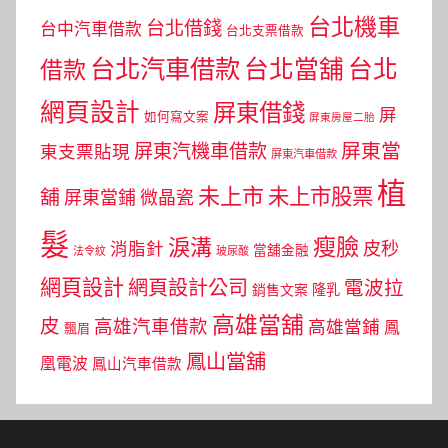
台北機車
台北借錢
台中汽車借款
台北支票借款
台北汽車借款
台北當舖
台北
借款
網頁設計
屏東借錢
屏
如何寫文案
屏東房屋二胎
屏東當
屏東汽機車借款
東支票貼現
屏東汽車借款
植
未上市
未上市股票
舖
屏東當鋪
微晶瓷
髮
瘦臉
淚溝
皮秒
消脂針
當舖金融
法令紋
玻尿酸
網頁設計
網頁設計公司
電波拉
銷售文案
隆乳
高雄當舖
皮
高雄汽車借款
高雄當鋪
鳳
飄眉
鳳山當舖
凰電波
鳳山汽車借款