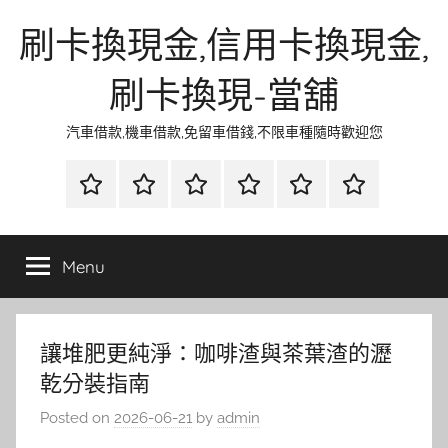
Skip
刷卡換現金,信用卡換現金,
to
content
刷卡換現-當舖
汽車借款,機車借款,免留車借錢,不限車種隨時歡迎您
首
當
網
流
環
聯
頁
鋪
路
行
保
合
金
資
時
清
徵
Menu
融
訊
尚
潔
信
讓堆肥更純淨：咖啡渣與茶葉渣的瀝
乾分裝指南
Posted on
2026-06-21
by
admin