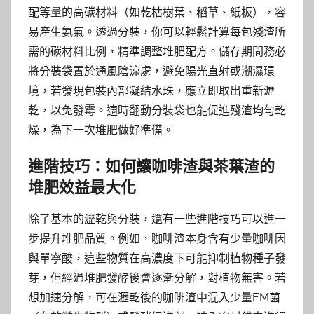
配等量的高碳材料（如乾枯樹葉、稻草、紙板），容
易產生氨氣。透過分裝，你可以輕鬆計算每包殘渣所
需的碳材料比例，精準調整堆肥配方。儲存期間務必
將分裝袋置於通風陰涼處，避免陽光直射或潮濕環
境，若發現包裝內部凝結水珠，應立即取出重新瀝
乾，以免發霉。適時翻動分裝袋也能促進殘渣均勻乾
燥，為下一次堆肥做好準備。
進階技巧：如何讓咖啡渣與茶葉渣的
堆肥效益最大化
除了基本的瀝乾與分裝，還有一些進階技巧可以進一
步提升堆肥品質。例如，咖啡渣本身含有少量咖啡因
與單寧酸，這些物質在高濃度下可能抑制植物種子發
芽，但經過堆肥發酵後會逐漸分解，對植物無害。若
想加速分解，可在瀝乾後的咖啡渣中混入少量EM菌