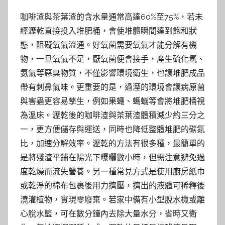
咖啡渣與茶葉渣的含水量通常高達60%至75%，若未
經瀝乾直接投入堆肥桶，會使堆體瞬間達到飽和狀
態，阻礙氧氣流通。好氧菌需要氧氣才能分解有機
物，一旦氧氣不足，厭氧菌便會接手，產生硫化氫、
氨氣等惡臭物質，不僅影響環境衛生，也讓堆肥成品
帶有刺鼻氣味。更重要的是，過溼的環境會讓病原菌
與害蟲更容易孳生，例如果蠅、螞蟻等會將堆肥桶視
為溫床。瀝乾後的咖啡渣與茶葉渣體積減少約三分之
一，更方便儲存與運送，同時也降低整體堆肥的碳氮
比，加速分解效率。瀝乾的方法有很多種，最簡單的
是將殘渣平鋪在陽光下曝曬數小時，但需注意避免過
度乾燥而流失營養。另一種常見方式是使用廚房紙巾
或乾淨的棉布包裹後用力擠壓，擠出的液體可稀釋後
澆灌植物，實現零廢棄。若家中備有小型脫水機或離
心脫水籃，可在數分鐘內去除大量水分，省時又衛