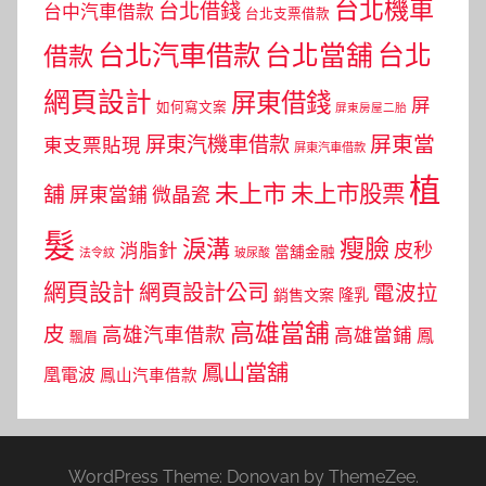
台北機車
台北借錢
台中汽車借款
台北支票借款
台北汽車借款
台北當舖
台北
借款
網頁設計
屏東借錢
屏
如何寫文案
屏東房屋二胎
屏東當
屏東汽機車借款
東支票貼現
屏東汽車借款
植
未上市
未上市股票
舖
屏東當鋪
微晶瓷
髮
瘦臉
淚溝
皮秒
消脂針
當舖金融
法令紋
玻尿酸
網頁設計
網頁設計公司
電波拉
銷售文案
隆乳
高雄當舖
皮
高雄汽車借款
高雄當鋪
鳳
飄眉
鳳山當舖
凰電波
鳳山汽車借款
WordPress Theme: Donovan by ThemeZee.