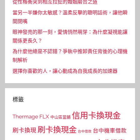
從性格衝突到相互拉扯的婚姻磨合之道
當另一半嫌你太敏感？溫柔反擊的聰明話術，讓他瞬
間閉嘴
眼神發亮的那一刻，愛情悄然萌芽：為什麼凝視能讓
關係更長久？
為什麼他總是不認錯？爭執中推卸責任背後的心理機
制解析
選擇你喜歡的人，讓心動成為自我成長的加速器
標籤
信用卡換現金
Thermage FLX
中山區當舖
刷卡換現金
刷卡換現
台中機車借款
台中借款