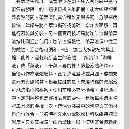
（有效微生物群）或發酵促進劑，裝入密封袋中進行
厭氧前發酵，約一週後再投入堆肥桶，能大幅縮短完
整腐熟時間。茶葉渣則富含纖維素與多酚，分解速度
較慢，建議先將茶葉渣撕碎或剪碎，增加表面積，再
進行瀝乾與分裝。另一個實用技巧是將咖啡渣與茶葉
渣按比例混合使用：咖啡渣偏酸性，茶葉渣偏中性至
微鹼性，混合後可調和pH值，適合大多數植物與土
壤。此外，瀝乾時所產生的液體——所謂的「咖啡
液」或「茶液」，千萬不要倒掉！這些液體稀釋10
倍後可作為液體肥料，直接澆灌盆栽或菜園，能補充
氮元素與礦物質。但要提醒的是，未經稀釋的濃縮液
可能灼傷植物根系，使用前務必充分稀釋。堆肥過程
中，定期翻堆也是維持品質的要件，建議每兩週用堆
肥工具徹底翻攪一次，確保分裝袋中的殘渣與其他材
料均勻混合，並適時補充水分或乾燥材料以維持適當
濕度。只要掌握這些細微環節，咖啡渣與茶葉渣就能