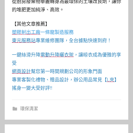
從廚房廢棄物華麗轉身為最環保的土壤改良劑，讓你
的堆肥更加純淨、高效。
【其他文章推薦】
塑膠射出工廠
一條龍製造服務
東元服務站
專業維修團隊，全台據點快速到府！
一鍵絲滑升降
電動升降曬衣架
，讓晾衣成為優雅的享
受
網頁設計
幫您第一時間規劃公司的形象門面
專業客製化禮物、贈品設計，辦公用品常見【
L夾
】
搖身一變大受好評!!
環保清潔
文