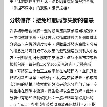
生。無論選擇哪種方式，瀝乾的目標是讓殘渣呈現
「手捏不滴水」的狀態，纔算達標。
分裝儲存：避免堆肥局部失衡的智慧
許多初學者習慣將一週的咖啡渣與茶葉渣累積起來，
一次倒進堆肥桶，這樣做容易造成堆體內某個區域水
分過高、有機質過度集中，導致局部發炎腐敗。分裝
的概念是將每日或每次收集的瀝乾殘渣分別裝入小包
裝，例如使用可分解的牛皮紙袋、透氣不織布袋或舊
報紙包裹，每包約100至200公克為宜。分裝完成
後，可將這些小包直立或平鋪在堆肥桶內，並與其他
乾燥材料如落葉、碎紙屑、木屑等交替堆疊，形成層
次分明的結構。這樣做的好處是讓水分均勻分佈，空
氣也能在間隙中流通，微生物得以全面分解。此外，
分裝也有助於控制碳氮比：一般堆肥建議碳氮比約
25:1至30:1，咖啡渣與茶葉渣屬於高氮材料，若不搭