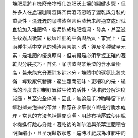
堆肥是將有機廢棄物轉化為肥沃土壤的關鍵步驟，但
許多人在處理咖啡渣與茶葉渣時忽略了瀝乾與分裝的
重要性。濕漉漉的咖啡渣與茶葉渣若未經適當處理就
直接加入堆肥桶，容易造成堆肥過濕、發臭，甚至滋
生蚊蟲與黴菌，破壞堆肥的平衡與品質。事實上，這
兩種生活中常見的殘渣富含氮、磷、鉀及多種微量元
素，是堆肥的優良原料，但前提是必須掌握正確的瀝
乾與分裝技巧。首先，咖啡渣與茶葉渣的含水量極
高，若未能充分瀝除多餘水分，堆體中的碳氮比將失
衡，導致厭氧發酵，產生難聞氣味。更糟糕的是，過
高的溼度會抑制好氧微生物的活性，使堆肥分解速度
減緩，甚至完全停滯。因此，無論是手沖咖啡留下的
細粉還是泡過的茶葉，都應在收集後立即進行脫水處
理。常見的方法包括攤開晾曬、用紗布擠壓或使用脫
水機進行離心分離。瀝乾後的咖啡渣與茶葉渣體積會
明顯縮小，且呈現鬆散狀態，這時才能成為堆肥中的