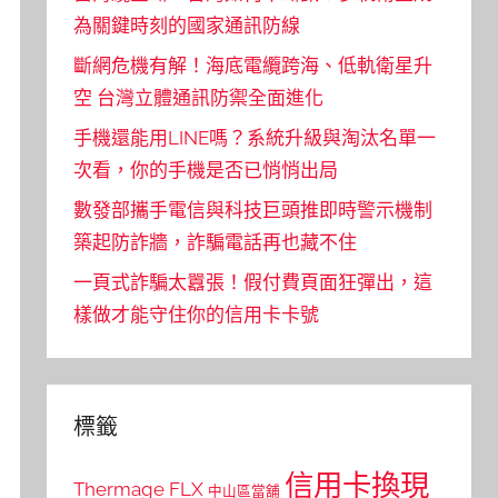
為關鍵時刻的國家通訊防線
斷網危機有解！海底電纜跨海、低軌衛星升
空 台灣立體通訊防禦全面進化
手機還能用LINE嗎？系統升級與淘汰名單一
次看，你的手機是否已悄悄出局
數發部攜手電信與科技巨頭推即時警示機制
築起防詐牆，詐騙電話再也藏不住
一頁式詐騙太囂張！假付費頁面狂彈出，這
樣做才能守住你的信用卡卡號
標籤
信用卡換現
Thermage FLX
中山區當舖