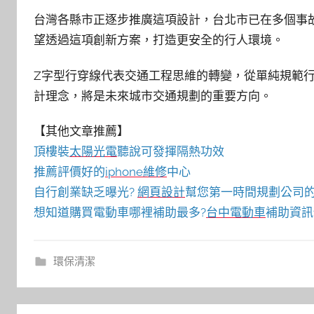
台灣各縣市正逐步推廣這項設計，台北市已在多個事
望透過這項創新方案，打造更安全的行人環境。
Z字型行穿線代表交通工程思維的轉變，從單純規範
計理念，將是未來城市交通規劃的重要方向。
【其他文章推薦】
頂樓裝
太陽光電
聽說可發揮隔熱功效
推薦評價好的
iphone維修
中心
自行創業缺乏曝光?
網頁設計
幫您第一時間規劃公司
想知道購買電動車哪裡補助最多?
台中電動車
補助資訊
環保清潔