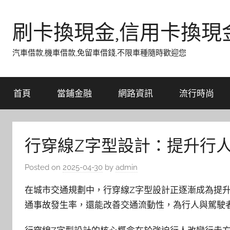
Skip
to
刷卡換現金,信用卡換現
content
汽車借款,機車借款,免留車借錢,不限車種隨時歡迎您
首頁
當鋪金融
網路資訊
流行時尚
行穿線Z字型設計：提升行
Posted on
2025-04-30
by
admin
在城市交通規劃中，行穿線Z字型設計正逐漸成為提
通事故發生率，還能改善交通流動性，為行人與駕駛