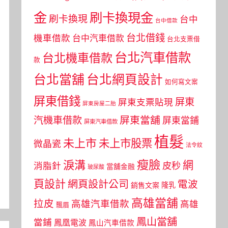
金
刷卡換現金
刷卡換現
台中
台中借款
台北借錢
機車借款
台中汽車借款
台北支票借
台北汽車借款
台北機車借款
款
台北當舖
台北網頁設計
如何寫文案
屏東借錢
屏東
屏東支票貼現
屏東房屋二胎
屏東當舖
汽機車借款
屏東當鋪
屏東汽車借款
植髮
未上市
未上市股票
微晶瓷
法令紋
瘦臉
淚溝
網
皮秒
消脂針
當舖金融
玻尿酸
頁設計
網頁設計公司
電波
銷售文案
隆乳
高雄當舖
拉皮
高雄汽車借款
高雄
飄眉
鳳山當舖
當鋪
鳳凰電波
鳳山汽車借款