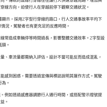
方向。傳統的直線行穿線往往讓行人快速穿越馬路，增加與
行穿線方向，迫使行人在穿越前停下觀察交通狀況。
據顯示，採用Z字型行穿線的路口，行人交通事故率平均下
車情況，駕駛者也有更充足的反應時間。
穿線常造成車輛停等時間過長，影響整體交通效率。Z字型設
瓶頸。
流量、車流量都需納入評估。設計不當可能反而造成混亂，
可能感到困惑，需要透過宣傳與標誌說明其運作方式。駕駛
行為。
統。例如透過感應器調節行人通行時間，或搭配警示燈號提
效益。