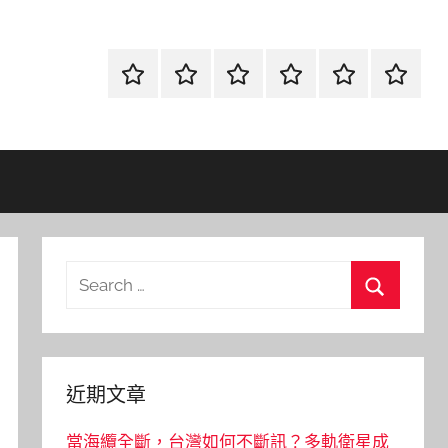
首
當
網
流
環
聯
頁
鋪
路
行
保
合
金
資
時
清
徵
融
訊
尚
潔
信
Search
for:
Search
近期文章
當海纜全斷，台灣如何不斷訊？多軌衛星成