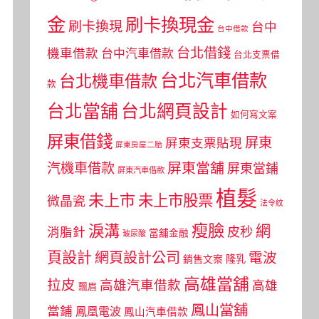
金
刷卡換現金
刷卡換現
台中
台中借款
台北借錢
機車借款
台中汽車借款
台北支票借
台北汽車借款
台北機車借款
款
台北當舖
台北網頁設計
如何寫文案
屏東借錢
屏東
屏東支票貼現
屏東房屋二胎
屏東當舖
汽機車借款
屏東當鋪
屏東汽車借款
植髮
未上市
未上市股票
微晶瓷
法令紋
瘦臉
淚溝
網
皮秒
消脂針
當舖金融
玻尿酸
頁設計
網頁設計公司
電波
銷售文案
隆乳
高雄當舖
拉皮
高雄汽車借款
高雄
飄眉
鳳山當舖
當鋪
鳳凰電波
鳳山汽車借款