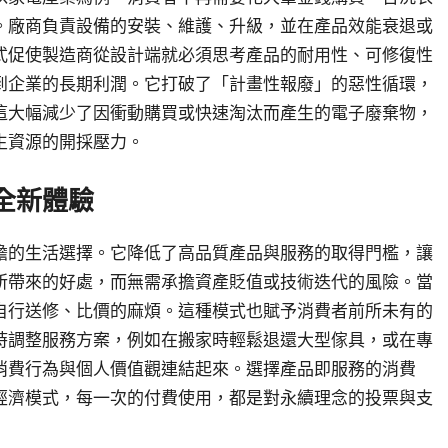
。廠商負責設備的安裝、維護、升級，並在產品效能衰退或
式促使製造商從設計端就必須思考產品的耐用性、可修復性
到企業的長期利潤。它打破了「計畫性報廢」的惡性循環，
這大幅減少了因衝動購買或快速淘汰而產生的電子廢棄物，
生資源的開採壓力。
全新體驗
擔的生活選擇。它降低了高品質產品與服務的取得門檻，讓
所帶來的好處，而無需承擔資產貶值或技術迭代的風險。當
自行送修、比價的麻煩。這種模式也賦予消費者前所未有的
時調整服務方案，例如在搬家時輕鬆退還大型傢具，或在專
消費行為與個人價值觀連結起來。選擇產品即服務的消費
經濟模式，每一次的付費使用，都是對永續理念的投票與支