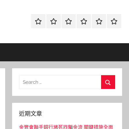
首
當
網
流
環
聯
頁
鋪
路
行
保
合
金
資
時
清
徵
融
訊
尚
潔
信
Search
for:
Search
近期文章
金管會聯手銀行堵死詐騙金流 關鍵措施全面