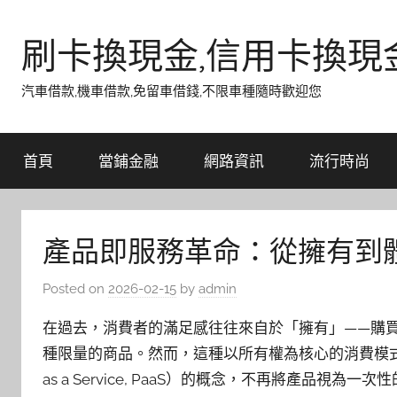
Skip
to
刷卡換現金,信用卡換現
content
汽車借款,機車借款,免留車借錢,不限車種隨時歡迎您
首頁
當鋪金融
網路資訊
流行時尚
產品即服務革命：從擁有到
Posted on
2026-02-15
by
admin
在過去，消費者的滿足感往往來自於「擁有」——購
種限量的商品。然而，這種以所有權為核心的消費模式，
as a Service, PaaS）的概念，不再將產品