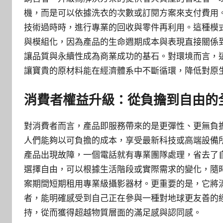
機，而是可以依據洗衣的次數或訂閱方案來支付費用
技術過時時，進行專業的回收與零件再利用。這種模
與模組化，因為產品的生命週期成本與表現直接關係
讓品質與永續性成為商業成功的基石。對環境而言，
讓寶貴的原材料能在經濟體系中不斷循環，降低對原
消費者權益升級：從負擔到自由的
對消費者而言，產品即服務帶來的是更彈性、更無負
人們能夠以可負擔的成本，享受最新科技或高端設備
產品出現故障，一個電話就有專業團隊處理，省去了
選擇自由，可以根據生活階段或實際需求的變化，隨
案期間短期租用專業級攝影器材。更重要的是，它將
者，能明確感受到自己正在參與一種對地球更友善的
持，從而獲得超越物質層面的滿足感與認同感。