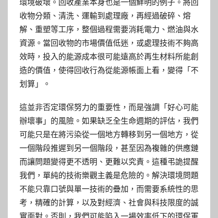
環境破壞。回收產業本身也是一個鮮明的例子。將回
收物分類、清洗、運輸到處理廠，再經過破碎、熔
解、重塑等工序，整個過程需要消耗電力、燃油與水
資源。當回收物的市場價值低迷，或處理技術不夠高
效時，投入的能源成本很可能遠高於再生材料所能創
造的價值，使得回收行為從能源帳面上看，變得「不
划算」。
這並非否定環保努力的重要性，而是強調「好心可能
辦壞事」的風險。如果缺乏全生命週期的評估，我們
可能只是在將污染從一個地方轉移到另一個地方，從
一個階段推遲到另一個階段，甚至因為複雜的供應鏈
而讓問題變得更不透明、更難以究責。這種弔詭提醒
我們，單純的技術樂觀主義是危險的。解決環境問題
不能只靠口號與單一技術的疊加，而需要系統性的思
考，精確的計算，以及對經濟、社會與科技限度的誠
實面對。否則，我們可能陷入一場效率低下的環保軍