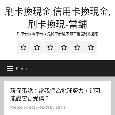
Skip
刷卡換現金,信用卡換現金,
to
content
刷卡換現-當舖
汽車借款,機車借款,免留車借錢,不限車種隨時歡迎您
首
當
網
流
環
聯
頁
鋪
路
行
保
合
金
資
時
清
徵
Menu
融
訊
尚
潔
信
環保弔詭：當我們為地球努力，卻可
能讓它更受傷？
Posted on
2026-02-13
by
admin