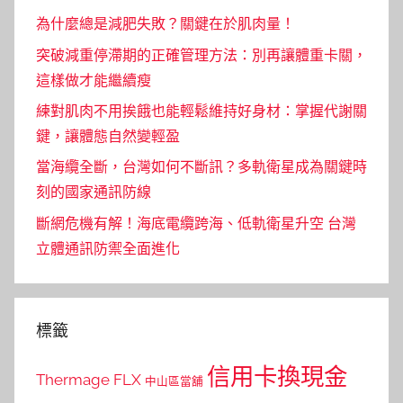
為什麼總是減肥失敗？關鍵在於肌肉量！
突破減重停滯期的正確管理方法：別再讓體重卡關，
這樣做才能繼續瘦
練對肌肉不用挨餓也能輕鬆維持好身材：掌握代謝關
鍵，讓體態自然變輕盈
當海纜全斷，台灣如何不斷訊？多軌衛星成為關鍵時
刻的國家通訊防線
斷網危機有解！海底電纜跨海、低軌衛星升空 台灣
立體通訊防禦全面進化
標籤
信用卡換現金
Thermage FLX
中山區當舖