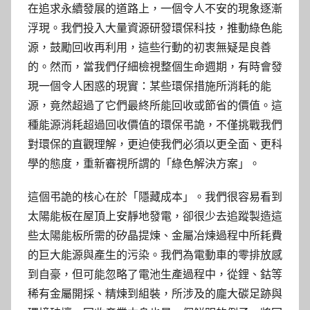
在追求永續發展的道路上，一個令人不安的現象逐漸
浮現。我們投入大量資源研發環保科技，推動綠色能
源，鼓勵回收再利用，這些行動的初衷無疑是良善
的。然而，當我們仔細檢視整個生命週期，有時會發
現一個令人困惑的現實：某些環保措施所消耗的能
源，竟然超過了它們最終所能回收或節省的價值。這
種能源消耗超過回收價值的環保弔詭，不僅挑戰我們
對環保的直觀理解，更迫使我們必須以更全面、更科
學的態度，重新審視所謂的「綠色解決方案」。
這個弔詭的核心在於「隱藏成本」。我們很容易看到
太陽能板在屋頂上安靜地發電，卻很少去追蹤製造這
些太陽能板所需的矽晶提煉、金屬冶煉過程中所耗費
的巨大能源與產生的污染。我們為電動車的零排放感
到自豪，但可能忽略了電池生產過程中，從鋰、鈷等
稀有金屬開採、精煉到組裝，所涉及的龐大碳足跡與