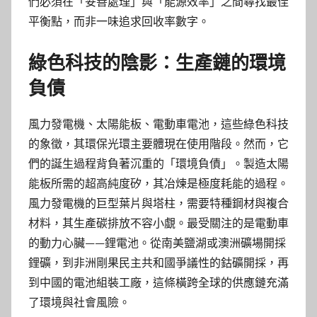
們必須在「妥善處理」與「能源效率」之間尋找最佳
平衡點，而非一味追求回收率數字。
綠色科技的陰影：生產鏈的環境
負債
風力發電機、太陽能板、電動車電池，這些綠色科技
的象徵，其環保光環主要體現在使用階段。然而，它
們的誕生過程背負著沉重的「環境負債」。製造太陽
能板所需的超高純度矽，其冶煉是極度耗能的過程。
風力發電機的巨型葉片與塔柱，需要特種鋼材與複合
材料，其生產碳排放不容小覷。最受關注的是電動車
的動力心臟——鋰電池。從南美鹽湖或澳洲礦場開採
鋰礦，到非洲剛果民主共和國爭議性的鈷礦開採，再
到中國的電池組裝工廠，這條橫跨全球的供應鏈充滿
了環境與社會風險。