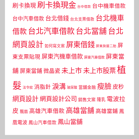
刷卡換現金
刷卡換現
台中機車借款
台中借款
台北機車
台北借錢
台中汽車借款
台北支票借款
台北汽車借款
台北當舖
台北
借款
網頁設計
屏東借錢
屏
如何寫文案
屏東房屋二胎
屏東當
屏東汽機車借款
東支票貼現
屏東汽車借款
植
未上市
未上市股票
舖
屏東當鋪
微晶瓷
髮
瘦臉
淚溝
皮秒
消脂針
當舖金融
法令紋
玻尿酸
網頁設計
網頁設計公司
電波拉
銷售文案
隆乳
高雄當舖
皮
高雄汽車借款
高雄當鋪
鳳
飄眉
鳳山當舖
凰電波
鳳山汽車借款