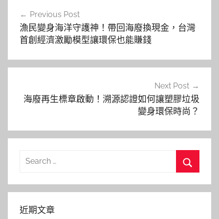
文
Previous Post
章
漁民變身海洋守護神！帶回海廢換現金，台灣
導
首創經濟激勵模型讓環保也能賺錢
覽
Next Post
海廢再生標章啟動！溯源認證如何讓塑膠垃圾
變身環保時尚？
Search
for:
Search
近期文章