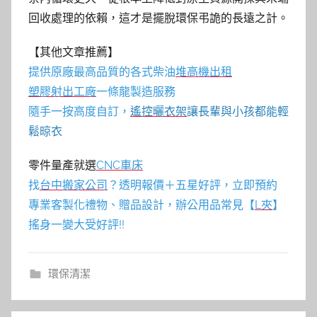
回收處理的依賴，這才是擺脫環保弔詭的長遠之計。
【其他文章推薦】
提供原廠最高品質的各式柴油
堆高機
出租
塑膠射出工廠
一條龍製造服務
隨手一按高度自訂，
遙控曬衣架
讓長輩與小孩都能輕
鬆晾衣
零件量產就選
CNC車床
找
台中搬家公司
？透明報價＋五星好評，立即預約
專業客製化禮物、贈品設計，辦公用品常見【
L夾
】
搖身一變大受好評!!
環保清潔