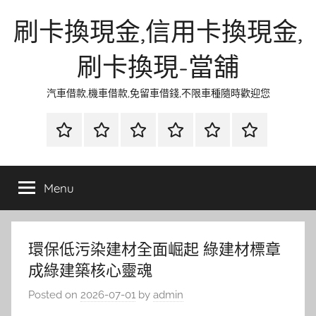
Skip
刷卡換現金,信用卡換現金,
to
content
刷卡換現-當舖
汽車借款,機車借款,免留車借錢,不限車種隨時歡迎您
首
當
網
流
環
聯
頁
鋪
路
行
保
合
金
資
時
清
徵
Menu
融
訊
尚
潔
信
環保低污染建材全面崛起 綠建材標章
成綠建築核心靈魂
Posted on
2026-07-01
by
admin