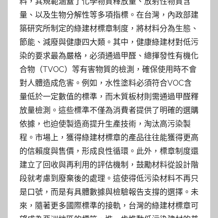
料，其規範涵蓋了化學物質釋放量、放射性物質含
量、以及生物分解性等多項指標。在台灣，內政部建
築研究所制定的綠建材標章制度，將材料分為生態、
節能、減廢與健康四大類。其中，健康綠建材對低污
染的要求最為嚴格，必須通過甲醛、總揮發性有機化
合物（TVOC）等有害物質的檢測，確保使用時不會
對人體造成危害。例如，水性塗料必須符合VOC含
量低於一定數值的標準，而木質板材則需通過甲醛釋
放量檢測。這些標準不僅為消費者提供了明確的選購
依據，也迫使製造商提升生產技術，淘汰高污染製
程。市場上，獲得綠建材標章的產品往往能獲得更高
的信賴度與售價，形成良性循環。此外，標章制度還
建立了回收與再利用的評估機制，鼓勵材料從設計階
段就考慮到廢棄後的處理。這使得低污染材料不再只
是口號，而是有具體數據與檢驗報告支撐的選擇。未
來，隨著更多國際標準的接軌，台灣的綠建材標章可