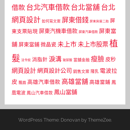
台北汽車借款
台北當舖
台北
借款
網頁設計
屏東借錢
屏
如何寫文案
屏東房屋二胎
屏東當
屏東汽機車借款
東支票貼現
屏東汽車借款
植
未上市
未上市股票
舖
屏東當鋪
微晶瓷
髮
瘦臉
淚溝
皮秒
消脂針
當舖金融
法令紋
玻尿酸
網頁設計
網頁設計公司
電波拉
銷售文案
隆乳
高雄當舖
皮
高雄汽車借款
高雄當鋪
鳳
飄眉
鳳山當舖
凰電波
鳳山汽車借款
WordPress Theme: Donovan by ThemeZee.