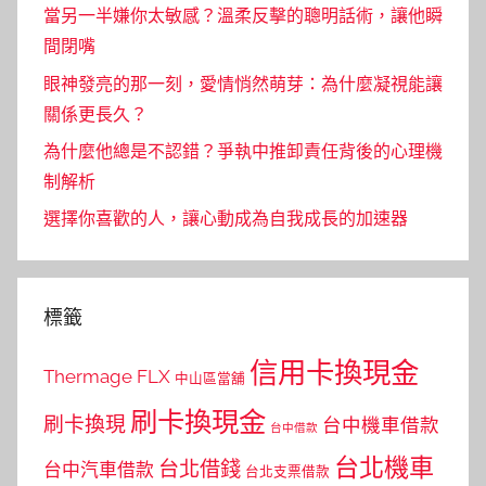
當另一半嫌你太敏感？溫柔反擊的聰明話術，讓他瞬
間閉嘴
眼神發亮的那一刻，愛情悄然萌芽：為什麼凝視能讓
關係更長久？
為什麼他總是不認錯？爭執中推卸責任背後的心理機
制解析
選擇你喜歡的人，讓心動成為自我成長的加速器
標籤
信用卡換現金
Thermage FLX
中山區當舖
刷卡換現金
刷卡換現
台中機車借款
台中借款
台北機車
台北借錢
台中汽車借款
台北支票借款