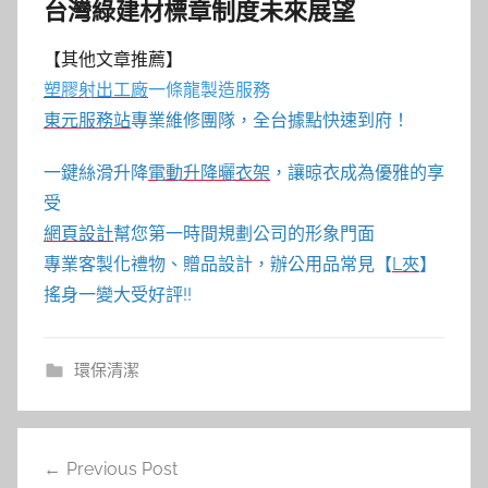
台灣綠建材標章制度未來展望
【其他文章推薦】
塑膠射出工廠
一條龍製造服務
東元服務站
專業維修團隊，全台據點快速到府！
一鍵絲滑升降
電動升降曬衣架
，讓晾衣成為優雅的享
受
網頁設計
幫您第一時間規劃公司的形象門面
專業客製化禮物、贈品設計，辦公用品常見【
L夾
】
搖身一變大受好評!!
環保清潔
文
Previous Post
章