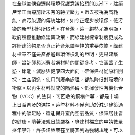
在全球氣候變遷與環境保護意識抬頭的浪潮下，建築
產業正面臨前所未有的轉型壓力。過去被視為高耗
能、高污染源的傳統建材，如今正逐步被環保、低污
染的新型材料所取代。在台灣，這一趨勢尤為明顯，
政府積極推動綠建築政策，而綠建材標章制度更成為
評斷建築物是否真正符合永續精神的重要依據。綠建
材標章不僅是產品通過環保檢測的證明，更是建築
師、設計師與消費者選材時的關鍵參考。它涵蓋了生
態、節能、減廢與健康四大面向，確保建材從原料開
採、生產製造、使用到廢棄處理，都能降低對環境的
衝擊。以再生材料製成的隔熱磚、低揮發性有機化合
物（VOC）的塗料、可回收的鋼構件等，都是市場
上日益普及的選擇。這些材料不僅有助於減少建築過
程中的碳足跡，還能提升室內空氣品質，保障居住者
的健康。隨著法規日趨嚴格，綠建材標章的申請數量
逐年攀升，許多建築案甚至將其列為強制規範。可以