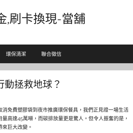
金,刷卡換現-當舖
環保清潔
聯合徵信
行動拯救地球？
取消免費塑膠袋到夜市推廣環保餐具，我們正見證一場生活
用量高達45萬噸，而碳排放量更是驚人。但令人振奮的是，
帶來巨大改變。