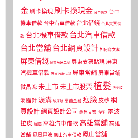
金
刷卡換現金
刷卡換現
台中
台中借款
台北借錢
機車借款
台中汽車借款
台北支票借
台北汽車借款
台北機車借款
款
台北當舖
台北網頁設計
如何寫文案
屏東借錢
屏東
屏東支票貼現
屏東房屋二胎
屏東當舖
汽機車借款
屏東當鋪
屏東汽車借款
植髮
未上市
未上市股票
微晶瓷
法令紋
瘦臉
淚溝
網
皮秒
消脂針
當舖金融
玻尿酸
頁設計
網頁設計公司
電波
銷售文案
隆乳
高雄當舖
拉皮
高雄汽車借款
高雄
飄眉
鳳山當舖
當鋪
鳳凰電波
鳳山汽車借款