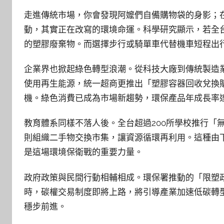
走進傳統市場，你會發現阿嬤們自備購物袋的身影；
動，其實正在改寫的環境命運。科學研究顯示，若全台
的塑膠廢棄物。而選擇步行或騎單車代替機車短程出行
企業界也掀起綠色轉型浪潮。從科技大廠到傳統製造業
使用再生能源，統一超商更推出「塑膠容器回收兌換
機。綠色消費已成為市場新趨勢，環保產品年成長率達
教育體系同樣不落人後。全台超過200所學校推行「
則組織二手物交換市集，讓資源循環再利用。這種由
是這場環境保衛戰的重要力量。
政府政策與民間行動相輔相成。環保署推動的「限塑政
時，碳權交易制度即將上路，將引導產業加速低碳轉
穩步前進。