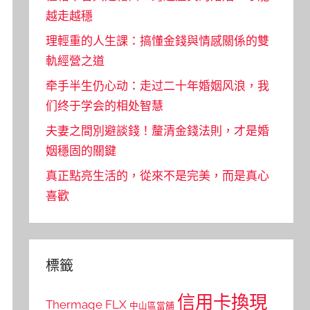
越走越穩
理輕重的人生課：搞懂金錢與情感關係的雙
軌經營之道
牵手半生仍心动：走过二十年婚姻风浪，我
们终于学会的相处智慧
夫妻之間別避談錢！釐清金錢法則，才是婚
姻穩固的關鍵
真正點亮生活的，從來不是完美，而是真心
喜歡
標籤
信用卡換現
Thermage FLX
中山區當舖