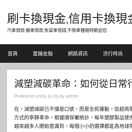
Skip
to
刷卡換現金,信用卡換現
content
汽車借款,機車借款,免留車借錢,不限車種隨時歡迎您
首頁
當鋪金融
網路資訊
流行時尚
減塑減碳革命：如何從日常
Posted on
2025-10-25
by
admin
在，減塑減碳已不僅是口號，而是全民運動。從超商
方式的寧靜革命。根據環保署統計，每年塑膠製品使
越來越多人開始意識到，每個小小的選擇都能為地球