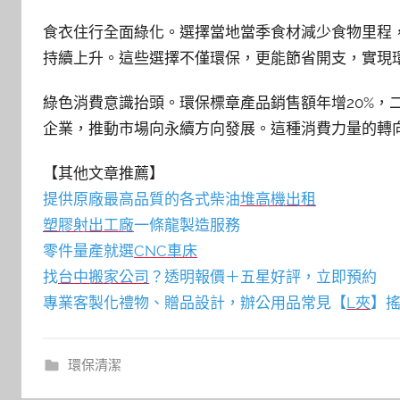
食衣住行全面綠化。選擇當地當季食材減少食物里程
持續上升。這些選擇不僅環保，更能節省開支，實現
綠色消費意識抬頭。環保標章產品銷售額年增20%，
企業，推動市場向永續方向發展。這種消費力量的轉
【其他文章推薦】
提供原廠最高品質的各式柴油
堆高機
出租
塑膠射出工廠
一條龍製造服務
零件量產就選
CNC車床
找
台中搬家公司
？透明報價＋五星好評，立即預約
專業客製化禮物、贈品設計，辦公用品常見【
L夾
】搖
環保清潔