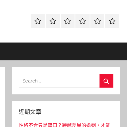
首
當
網
流
環
聯
頁
鋪
路
行
保
合
金
資
時
清
徵
融
訊
尚
潔
信
Search
for:
Search
近期文章
性格不合只是藉口？跨越差異的婚姻，才能