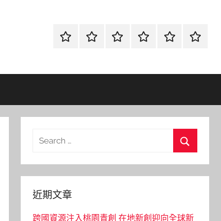
首
當
網
流
環
聯
頁
鋪
路
行
保
合
金
資
時
清
徵
融
訊
尚
潔
信
Search
for:
Search
近期文章
跨國資源注入桃園青創 在地新創迎向全球新