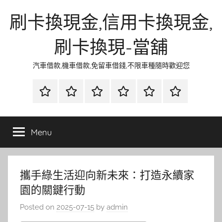
Skip
刷卡換現金,信用卡換現金,
to
content
刷卡換現-當舖
汽車借款,機車借款,免留車借錢,不限車種隨時歡迎您
首
當
網
流
環
聯
頁
鋪
路
行
保
合
金
資
時
清
徵
Menu
融
訊
尚
潔
信
攜手綠生活迎向新未來：打造永續家
園的關鍵行動
Posted on
2025-07-15
by
admin