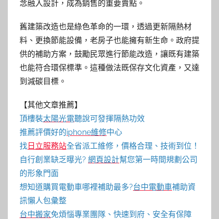
念融入設計，成為銷售的重要賣點。
舊建築改造也是綠色革命的一環，透過更新隔熱材
料、更換節能設備，老房子也能擁有新生命。政府提
供的補助方案，鼓勵民眾進行節能改造，讓既有建築
也能符合環保標準。這種做法既保存文化資產，又達
到減碳目標。
【其他文章推薦】
頂樓裝
太陽光電
聽說可發揮隔熱功效
推薦評價好的
iphone維修
中心
找
日立服務站
全省派工維修，價格合理、技術到位！
自行創業缺乏曝光?
網頁設計
幫您第一時間規劃公司
的形象門面
想知道購買電動車哪裡補助最多?
台中電動車
補助資
訊懶人包彙整
台中搬家
免煩惱專業團隊、快速到府、安全有保障