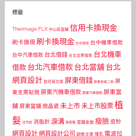
標籤
信用卡換現金
Thermage FLX
中山區當舖
刷卡換現金
刷卡換現
台中機車借款
台中借款
台北機車
台北借錢
台中汽車借款
台北支票借款
台北汽車借款
台北當舖
台北
借款
網頁設計
屏東借錢
屏
如何寫文案
屏東房屋二胎
屏東當
屏東汽機車借款
東支票貼現
屏東汽車借款
植
未上市
未上市股票
舖
屏東當鋪
微晶瓷
髮
瘦臉
淚溝
皮秒
消脂針
當舖金融
法令紋
玻尿酸
網頁設計
網頁設計公司
電波拉
銷售文案
隆乳