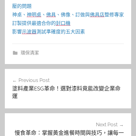
壓的問題
神桌、
神明桌
、
佛具
、佛像、訂做與
佛具店
整修專家
訂製提供最適合你的
封口機
影響
示波器
測試準確度的五大因素
環保清潔
文
Previous Post
章
塗料產業ESG革命！選對漆料竟能改變企業命
導
運
覽
Next Post
慢食革命：掌握黃金進餐時間與技巧，讓每一