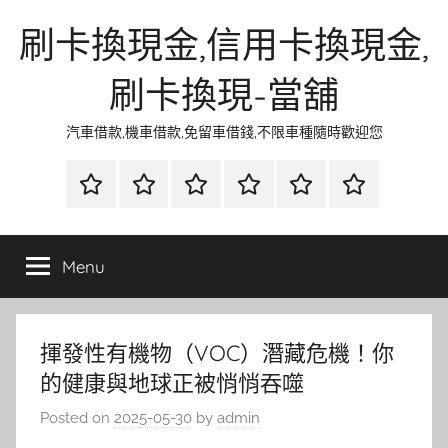
Skip
刷卡換現金,信用卡換現金,
to
content
刷卡換現-當舖
汽車借款,機車借款,免留車借錢,不限車種隨時歡迎您
首
當
網
流
環
聯
頁
鋪
路
行
保
合
金
資
時
清
徵
Menu
融
訊
尚
潔
信
揮發性有機物（VOC）潛藏危機！你
的健康與地球正被悄悄吞噬
Posted on
2025-05-30
by
admin