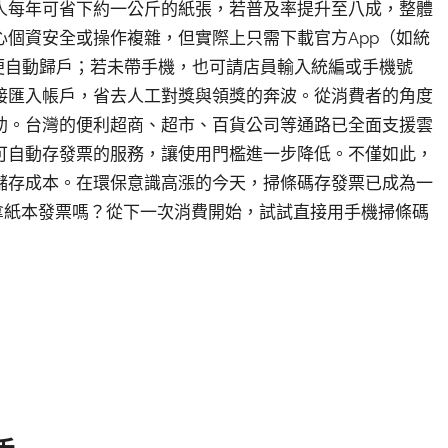
人每年可省下約一公斤的紙張，若普及率提升至八成，整體
個資安全或操作複雜，但實際上只需下載官方App（如統
便自動歸戶；若未帶手機，也可請店員輸入統編或手機號
接匯入帳戶，省去人工對獎與領獎的奔波。從消費者的角度
助。台灣的便利超商、超市、百貨公司等通路已全面支援雲
可自動存發票的服務，讓使用門檻進一步降低。不僅如此，
儲存成本。在環保意識高漲的今天，掃條碼存發票已成為一
拿紙本發票嗎？從下一次消費開始，試試直接用手機掃條碼