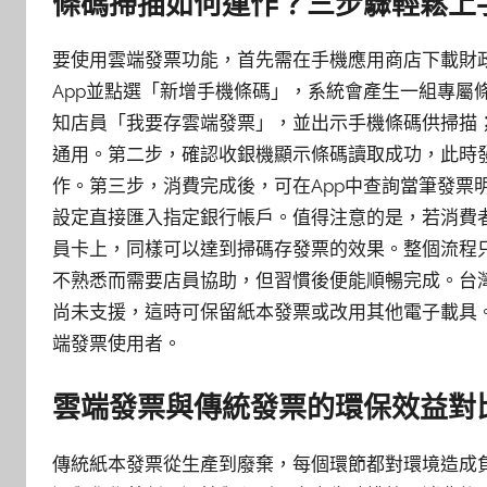
條碼掃描如何運作？三步驟輕鬆上
要使用雲端發票功能，首先需在手機應用商店下載財政
App並點選「新增手機條碼」，系統會產生一組專屬
知店員「我要存雲端發票」，並出示手機條碼供掃描
通用。第二步，確認收銀機顯示條碼讀取成功，此時
作。第三步，消費完成後，可在App中查詢當筆發票
設定直接匯入指定銀行帳戶。值得注意的是，若消費
員卡上，同樣可以達到掃碼存發票的效果。整個流程
不熟悉而需要店員協助，但習慣後便能順暢完成。台
尚未支援，這時可保留紙本發票或改用其他電子載具
端發票使用者。
雲端發票與傳統發票的環保效益對
傳統紙本發票從生產到廢棄，每個環節都對環境造成