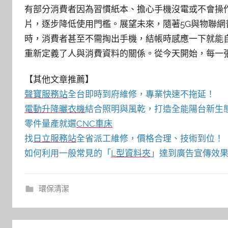
有部分消費者因為習慣紙本、擔心手機沒電或不會操
片，逐步降低使用門檻。展望未來，隨著5G與物聯網
時，消費者甚至不需掏出手機，結帳時感應一下就能
重新定義了人與消費資料的關係。從今天開始，每一
【其他文章推薦】
聲寶服務站
全台即時到府維修，專業快速不拖延！
電動升降曬衣機
結合照明與風乾，打造全能陽台新生
零件量產就選
CNC車床
找
日立服務站
全省派工維修，價格合理、技術到位！
如何利用一般常見的「
L型資料夾
」達到廣告宣傳效果
環保清潔