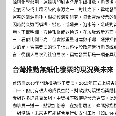
源與化學藥劑，運輸與印刷更會產生碳排放。消費後
空氣污染或土壤污染的來源之一。對比之下，雲端發
運輸的能源消耗。根據經濟部研究，每張雲端發票的
因時間久遠而模糊、褪色，或遺失、泡水等，造成對獎
詢、下載明細，方便報帳或退換貨。在垃圾減量方面
三，看似比例不高，但實際重量可達數千噸。選擇掃
要的是，雲端發票的電子化資料便於政府進行消費統
言，從個人層次到社會層次，雲端發票都是一項兼具
台灣推動無紙化發票的現況與未來
台灣自2010年開始推動電子發票，2018年正式上
四十，但仍有很大的成長空間。財政部持續透過獎勵
獎組數多達數百萬組，中獎機率較傳統發票更高。此
咖啡買一送一、點數加倍等。在技術層面，條碼掃描標
一組條碼，未來更可能整合至行動支付工具（如Line