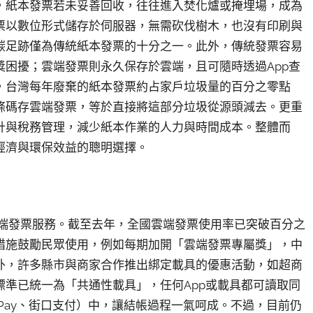
，紙本發票若未妥善回收，往往進入焚化爐或掩埋場，成為
票以數位形式儲存於伺服器，無需砍伐樹木，也沒有印刷與
碳足跡僅為傳統紙本發票的十分之一。此外，傳統發票容易
困擾；雲端發票則永久保存於雲端，且可隨時透過App查
，台灣每年廢棄的紙本發票約占家戶垃圾量的百分之零點
條碼存雲端發票，等於直接將這部分垃圾從源頭減去。更重
計與稅務管理，減少紙本作業的人力與時間成本。整體而
經濟與環保效益的聰明選擇。
線雲端發票服務。截至去年，全國雲端發票使用率已突破百分之
措施鼓勵民眾使用，例如每期加開「雲端發票專屬獎」，中
外，許多縣市與商家合作推出綁定載具的優惠活動，如超商
準已統一為「共通性載具」，任何App或載具都可讀取同
 Pay、街口支付）中，讓結帳過程一氣呵成。不過，目前仍