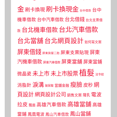
金
刷卡換現金
刷卡換現
台中
台中借款
台北借錢
機車借款
台中汽車借款
台北支票借
台北汽車借款
台北機車借款
款
台北當舖
台北網頁設計
如何寫文案
屏東借錢
屏東
屏東支票貼現
屏東房屋二胎
屏東當舖
汽機車借款
屏東當鋪
屏東汽車借款
植髮
未上市
未上市股票
微晶瓷
法令紋
瘦臉
淚溝
網
皮秒
消脂針
當舖金融
玻尿酸
頁設計
網頁設計公司
電波
銷售文案
隆乳
高雄當舖
拉皮
高雄汽車借款
高雄
飄眉
鳳山當舖
當鋪
鳳凰電波
鳳山汽車借款