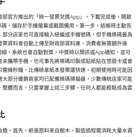
手
部官方推出的「統一發票兌獎App」。下載完成後，開啟
條碼，儲存於手機螢幕或截圖備用。第一步，結帳時主動告
；部分店家也可直接輸入統編或手機號碼，但手機條碼最為
發票資料會自動上傳至財政部資料庫，消費者無需額外操
明細，系統也會自動對獎，中獎時以簡訊或App通知，並可
者未攜帶手機，也可事先將條碼印製成貼紙貼在悠遊卡或會
只需幾秒鐘，比傳統拿紙本發票還快速。初期使用時可能因
灣大部分連鎖商家均已配備條碼掃描器，少數傳統店家可能
。整體而言，只要掌握上述三步驟，任何人都能輕鬆成為雲
比
負擔。首先，紙張原料來自樹木，製造過程需消耗大量水資