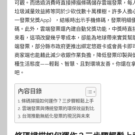
可觀。而透過消費時直接掃描條碼儲存雲端發票，每
垃圾減量效益將等同於少砍伐數十萬棵樹。許多人擔心
一發票兌獎App），結帳時出示手機條碼，發票明細
碼。此外，雲端發票還內建自動兌獎功能，中獎時直
來看，這項改變幾乎零成本，卻能為地球帶來實質幫
端發票，部分縣市政府更推出綁定悠遊卡或會員卡即
商家端也能藉此減少收銀作業負擔，降低發票印製與
種生活態度——輕鬆、智慧、且對環境友善。你還在
吧。
內容目錄
條碼掃描如何運作？三步驟輕鬆上手
雲端發票與傳統發票的環保效益對比
台灣推動無紙化發票的現況與未來