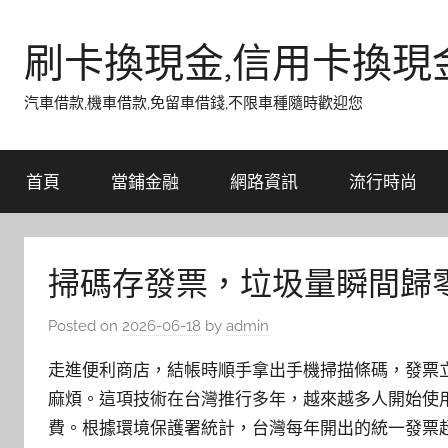
Skip
to
刷卡換現金,信用卡換現
content
汽車借款,機車借款,免留車借錢,不限車種隨時歡迎您
首頁
當鋪金融
網路資訊
流行時尚
掃碼存發票，垃圾量瞬間歸
Posted on
2026-06-18
by
admin
走進便利商店，結帳時順手拿出手機掃描條碼，發票
麻煩。這項技術在台灣推行多年，越來越多人開始使
費。根據環境保護署統計，台灣每年開出的統一發票