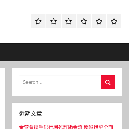
首
當
網
流
環
聯
頁
鋪
路
行
保
合
金
資
時
清
徵
融
訊
尚
潔
信
Search
for:
Search
近期文章
金管會聯手銀行堵死詐騙金流 關鍵措施全面