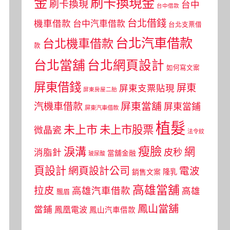
金
刷卡換現金
刷卡換現
台中
台中借款
台北借錢
機車借款
台中汽車借款
台北支票借
台北汽車借款
台北機車借款
款
台北當舖
台北網頁設計
如何寫文案
屏東借錢
屏東
屏東支票貼現
屏東房屋二胎
屏東當舖
汽機車借款
屏東當鋪
屏東汽車借款
植髮
未上市
未上市股票
微晶瓷
法令紋
瘦臉
淚溝
網
皮秒
消脂針
當舖金融
玻尿酸
頁設計
網頁設計公司
電波
銷售文案
隆乳
高雄當舖
拉皮
高雄汽車借款
高雄
飄眉
鳳山當舖
當鋪
鳳凰電波
鳳山汽車借款