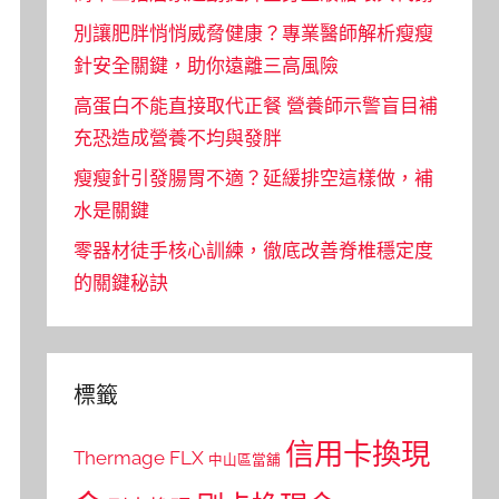
別讓肥胖悄悄威脅健康？專業醫師解析瘦瘦
針安全關鍵，助你遠離三高風險
高蛋白不能直接取代正餐 營養師示警盲目補
充恐造成營養不均與發胖
瘦瘦針引發腸胃不適？延緩排空這樣做，補
水是關鍵
零器材徒手核心訓練，徹底改善脊椎穩定度
的關鍵秘訣
標籤
信用卡換現
Thermage FLX
中山區當舖