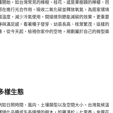
種開始，如台灣常見的樟樹、桂花、或是果樹類的檸檬、芭
都在進行光合作用，吸收二氧化碳並釋放氧氣，為居家環境
圍溫度，減少冷氣使用，間接達到節能減碳的效果。更重要
靜與滿足感。看著種子發芽、幼苗長高、枝葉繁茂，這樣的
豫，從今天起，檢視你家中的空地，規劃屬於自己的微型森
多樣生態
例如日照時間、風向、土壤類型以及空間大小。台灣氣候溫
擇矮化品種或生長緩慢的樹木，如羅漢松、七里香、金露花