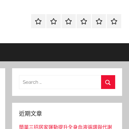
首
當
網
流
環
聯
頁
鋪
路
行
保
合
金
資
時
清
徵
融
訊
尚
潔
信
Search
for:
Search
近期文章
簡單三招居家運動提升全身血液循環與代謝