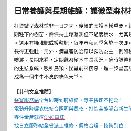
日常養護與長期維護：讓微型森林
打造微型森林並非一日之功，後續的養護同樣重要。
剛種下的樹苗，需保持土壤濕潤但不過度積水，尤其
可選用有機堆肥或緩釋肥，每年春秋兩季各施一次即
長得更強壯。另外，病蟲害防治應以預防為主，例如
噴灑。長期來看，定期觀察樹木生長狀況，適時調整
的生態系統，吸引鳥類、昆蟲前來棲息，進一步豐富
成為一個生生不息的綠色天堂。
【其他文章推薦】
聲寶服務站
全台即時到府維修，專業快速不拖延！
電動升降曬衣機
結合照明與風乾，打造全能陽台新生
零件量產就選
CNC車床
找
日立服務站
全省派工維修，價格合理、技術到位！