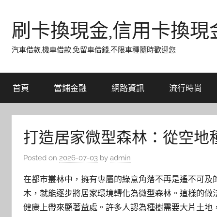
Skip
to
刷卡換現金,信用卡換現
content
汽車借款,機車借款,免留車借錢,不限車種隨時歡迎您
首頁
當鋪金融
網路資訊
流行時尚
打造居家微型森林：從空地
Posted on
2026-07-03
by
admin
在都市叢林中，擁有專屬的綠意角落不再是遙不可及
木，就能逐步將居家環境轉化為微型森林。這樣的做
健康上帶來顯著益處。許多人認為種樹需要大片土地