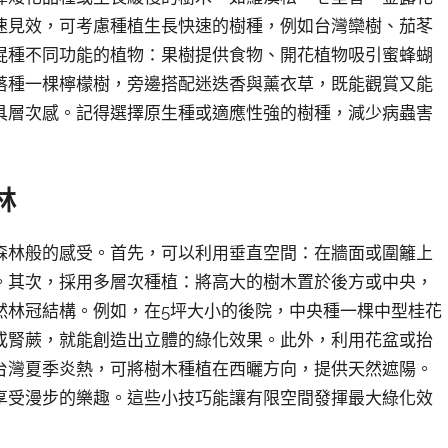
速見效，可考慮種植生長快速的樹種，例如台灣欒樹、茄苳
混種不同功能的植物：果樹提供食物、開花植物吸引蜜蜂蝴
落種一棵檸檬樹，旁邊搭配迷迭香與薰衣草，既能觀賞又能
具層次感。記得選擇原生種或適應性強的樹種，減少病蟲害
林
森林般的感受。首先，可以利用垂直空間：在牆面或圍籬上
。其次，採用多層次種植：將高大的樹木置於後方或中央，
然林冠結構。例如，在5坪大小的後院，中央種一棵中型桂花
或腎蕨，就能創造出立體的綠化效果。此外，利用花盆或抬
台灣夏季炎熱，可將樹木種植在西曬方向，提供天然遮陽。
享受漫步的樂趣。這些小技巧能讓有限空間發揮最大綠化效