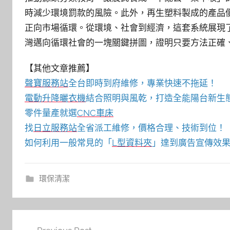
時減少環境罰款的風險。此外，再生塑料製成的產品
正向市場循環。從環境、社會到經濟，這套系統展現
灣邁向循環社會的一塊關鍵拼圖，證明只要方法正確
【其他文章推薦】
聲寶服務站
全台即時到府維修，專業快速不拖延！
電動升降曬衣機
結合照明與風乾，打造全能陽台新生
零件量產就選
CNC車床
找
日立服務站
全省派工維修，價格合理、技術到位！
如何利用一般常見的「
L型資料夾
」達到廣告宣傳效果
環保清潔
文