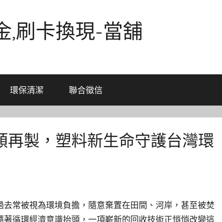
金,刷卡換現-當舖
環保清潔
聯合徵信
類再製，塑料新生命守護台灣環
過去常被視為環境負擔，隨意棄置在田間、河岸，甚至被焚
隨著循環經濟意識抬頭，一項嶄新的回收技術正悄悄改變這