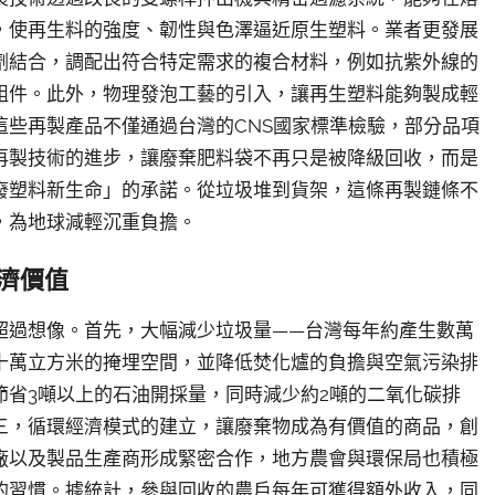
，使再生料的強度、韌性與色澤逼近原生塑料。業者更發展
劑結合，調配出符合特定需求的複合材料，例如抗紫外線的
組件。此外，物理發泡工藝的引入，讓再生塑料能夠製成輕
這些再製產品不僅通過台灣的CNS國家標準檢驗，部分品項
再製技術的進步，讓廢棄肥料袋不再只是被降級回收，而是
廢塑料新生命」的承諾。從垃圾堆到貨架，這條再製鏈條不
，為地球減輕沉重負擔。
濟價值
超過想像。首先，大幅減少垃圾量——台灣每年約產生數萬
十萬立方米的掩埋空間，並降低焚化爐的負擔與空氣污染排
節省3噸以上的石油開採量，同時減少約2噸的二氧化碳排
三，循環經濟模式的建立，讓廢棄物成為有價值的商品，創
廠以及製品生產商形成緊密合作，地方農會與環保局也積極
的習慣。據統計，參與回收的農戶每年可獲得額外收入，同