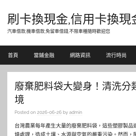
Skip
to
刷卡換現金,信用卡換現
content
汽車借款,機車借款,免留車借錢,不限車種隨時歡迎您
首頁
當鋪金融
網路資訊
流行時尚
廢棄肥料袋大變身！清洗分
境
Posted on
2026-06-26
by
admin
台灣農業每年產生大量的廢棄肥料袋，這些塑膠製品
燒處理，造成土壤、水源與空氣的嚴重污染。然而，