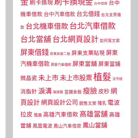
金
刷卡換現金
刷卡換現
台中
台中借款
台北借錢
機車借款
台中汽車借款
台北支票借
台北汽車借款
台北機車借款
款
台北當舖
台北網頁設計
如何寫文案
屏東借錢
屏東
屏東支票貼現
屏東房屋二胎
屏東當舖
汽機車借款
屏東當鋪
屏東汽車借款
植髮
未上市
未上市股票
微晶瓷
法令紋
瘦臉
淚溝
網
皮秒
消脂針
當舖金融
玻尿酸
頁設計
網頁設計公司
電波
銷售文案
隆乳
高雄當舖
拉皮
高雄汽車借款
高雄
飄眉
鳳山當舖
當鋪
鳳凰電波
鳳山汽車借款