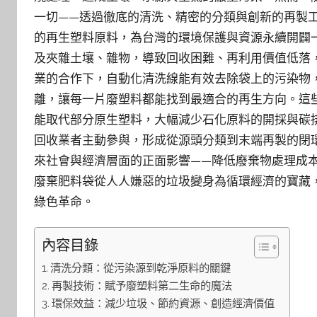
一切——透過徹底的清洗、精密的分類與創新的再製
的再生塑料原料，為台灣的環境保護與資源永續開闢
及夾雜土壤、雜物，導致回收困難、再利用價值低落
業的合作下，自動化清洗線能有效去除袋上的污染物
離，讓每一片廢塑料都能找到最適合的再生方向。這
能取代部分原生塑料，大幅減少石化原料的開採與碳
回收業者主動參與，形成從源頭分類到末端再製的閉
來社會與經濟層面的正面影響——降低廢棄物處理成
廢棄肥料袋從人人嫌惡的垃圾變身為循環經濟的寶藏
綠色革命。
內容目錄
清洗分類：從污染源到乾淨原料的關鍵
再製技術：賦予廢塑料第二生命的魔法
環保效益：減少垃圾、節約資源、創造經濟價值