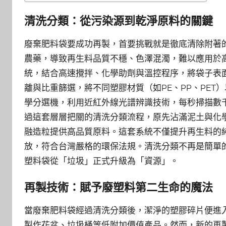
清洗分類：從污染源到乾淨原料的關鍵
廢棄肥料袋要成功再製，首要挑戰就是徹底清除附著
農藥，導致再生料品質不穩、色澤混濁，難以應用於
統，結合高速攪拌、化學助劑與溫控程序，將袋子表
離與比重篩選，將不同塑膠材質（如PE、PP、PE
學分選機，利用近紅外線光譜辨識技術，每秒掃描數
過這套層層把關的清洗分類流程，原先沾滿泥土與化
融造粒提供高品質原料。這套系統不僅提升再生料的純
放，符合台灣嚴格的環保法規。清洗分類不再是簡單
塑料袋從「垃圾」正式升級為「資源」。
再製技術：賦予廢塑料第二生命的魔法
當廢棄肥料袋經過清洗分類後，潔淨的塑膠碎片便進
製作花盆、垃圾桶等低附加價值產品。然而，新的再