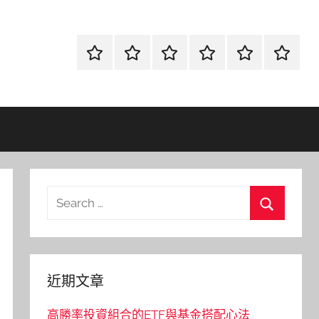
首
當
網
流
環
聯
頁
鋪
路
行
保
合
金
資
時
清
徵
融
訊
尚
潔
信
Search
for:
Search
近期文章
高勝率投資組合的ETF與基金搭配心法