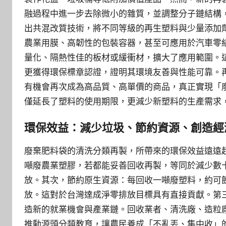
融過程中進一步去除微小的雜質，並調整分子鏈結構
出共混改質技術，將不同等級的再生塑料與少量添加
農業用膜、高韌性的包裝容器，甚至可應用於汽車零
量化、隔熱性佳的板材或緩衝材，擴大了應用範圍。
更獲得環保標章認證，證明其環境友善與性能可靠。
有機會再次成為高品質、高單價的商品，真正實現「
僅延長了塑料的使用期限，更減少新塑料的生產需求
環保效益：減少垃圾、節約資源、創造經
廢棄肥料袋的清洗分類再製，所帶來的環保效益遠遠
噸廢農業塑膠，若都能妥善回收再製，等同於減少數
放。其次，節約原生資源：每回收一噸廢塑料，約可
放。這對於台灣達成淨零排放目標具有直接貢獻。第
造新的就業機會與產業鏈。回收業者、清洗廠、造粒
推動源頭分類教育，讓農民養成「不亂丟、集中收」