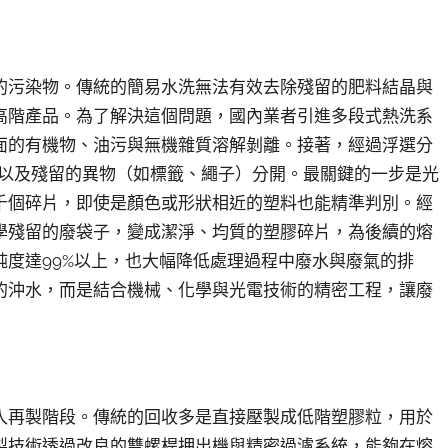
的污染物。傳統的簡易水洗無法有效去除殘留的肥料結晶與
高階產品。為了解決這個問題，國內業者引進多段式熱洗系
面的有機物、油污與無機雜質溶解剝離。接著，經過浮選分
T）以及殘留的異物（如標籤、繩子）分開。最關鍵的一步是光
千個碎片，即使是顏色或形狀相近的塑料也能精準判別。經
學殘留的廢袋子，變成潔淨、均質的塑膠碎片，為後續的熔
度達99%以上，也大幅降低處理過程中廢水與廢氣的排
的沖水，而是結合機械、化學與光電技術的精密工程，讓廢
入再製階段。傳統的回收多是直接壓製成低階塑膠粒，用於
製技術透過改良的雙螺桿押出機與精密過濾系統，能夠在熔