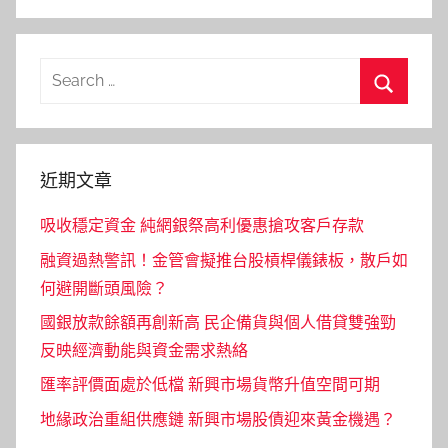
Search
for:
Search
近期文章
吸收穩定資金 純網銀祭高利優惠搶攻客戶存款
融資過熱警訊！金管會擬推台股槓桿儀錶板，散戶如
何避開斷頭風險？
國銀放款餘額再創新高 民企備貨與個人借貸雙強勁
反映經濟動能與資金需求熱絡
匯率評價面處於低檔 新興市場貨幣升值空間可期
地緣政治重組供應鏈 新興市場股債迎來黃金機遇？