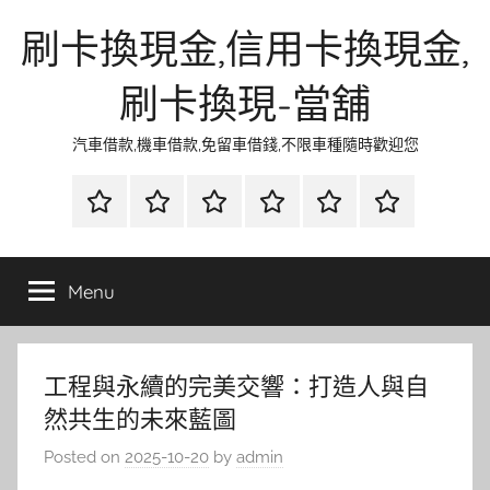
Skip
刷卡換現金,信用卡換現金,
to
content
刷卡換現-當舖
汽車借款,機車借款,免留車借錢,不限車種隨時歡迎您
首
當
網
流
環
聯
頁
鋪
路
行
保
合
金
資
時
清
徵
Menu
融
訊
尚
潔
信
工程與永續的完美交響：打造人與自
然共生的未來藍圖
Posted on
2025-10-20
by
admin