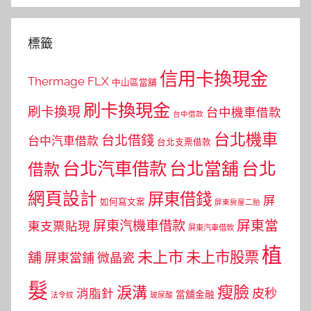
標籤
信用卡換現金
Thermage FLX
中山區當舖
刷卡換現金
刷卡換現
台中機車借款
台中借款
台北機車
台北借錢
台中汽車借款
台北支票借款
台北汽車借款
台北當舖
台北
借款
網頁設計
屏東借錢
屏
如何寫文案
屏東房屋二胎
屏東當
屏東汽機車借款
東支票貼現
屏東汽車借款
植
未上市
未上市股票
舖
屏東當鋪
微晶瓷
髮
瘦臉
淚溝
皮秒
消脂針
當舖金融
法令紋
玻尿酸