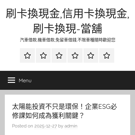
Skip
刷卡換現金,信用卡換現金,
to
content
刷卡換現-當舖
汽車借款,機車借款,免留車借錢,不限車種隨時歡迎您
首
當
網
流
環
聯
頁
鋪
路
行
保
合
金
資
時
清
徵
Menu
融
訊
尚
潔
信
太陽能投資不只是環保！企業ESG必
修課如何成為獲利關鍵？
Posted on
2025-12-27
by
admin