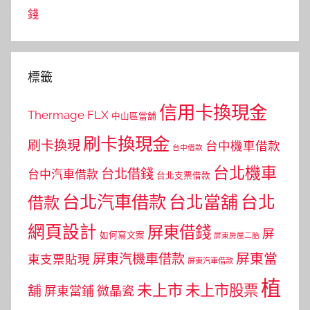
錢
標籤
信用卡換現金
Thermage FLX
中山區當舖
刷卡換現金
刷卡換現
台中機車借款
台中借款
台北機車
台北借錢
台中汽車借款
台北支票借款
台北汽車借款
台北當舖
台北
借款
網頁設計
屏東借錢
屏
如何寫文案
屏東房屋二胎
屏東當
屏東汽機車借款
東支票貼現
屏東汽車借款
植
未上市
未上市股票
舖
屏東當鋪
微晶瓷