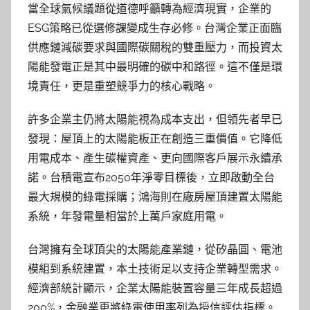
當全球氣候議題從道德呼籲轉為經濟現實，企業的
ESG策略已從選修課變成生存必修。台灣企業正面臨
供應鏈減碳要求與國際碳關稅的雙重壓力，而投資太
陽能發電正是其中最明確的碳中和路徑。這不僅是環
境責任，更是重塑競爭力的核心戰略。
許多企業主仍將太陽能視為成本支出，但領先者早已
發現：屋頂上的太陽能板正在創造三重價值。它降低
用電成本、產生碳權資產、更向國際客戶展示永續承
諾。台積電宣布2050年淨零目標後，立即啟動全台
最大規模的綠電採購；鴻海則在廠房屋頂建置太陽能
系統，年發電量相當於上萬戶家庭用電。
台灣擁有全球頂尖的太陽能產業鏈，從矽晶圓、電池
模組到系統建置，本土技術足以支持企業轉型需求。
經濟部統計顯示，企業太陽能裝置容量三年成長超過
200%，金融業更將綠電使用率列為授信評估指標。