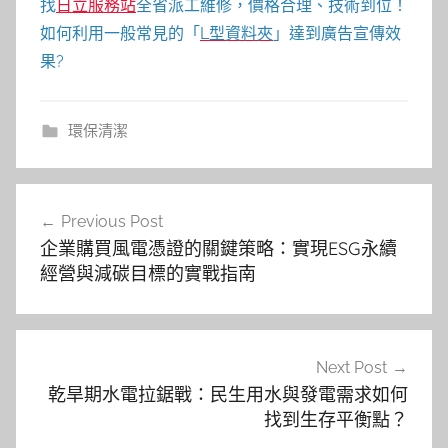
找
日立服務站
全省派工維修，價格合理、技術到位！
如何利用一般常見的「
L型資料夾
」達到廣告宣傳效
果?
環保清潔
文
Previous Post
章
企業購買風電憑證的關鍵策略：實現ESG永續
導
經營與減碳目標的實戰指南
覽
Next Post
乾旱期水電拉鋸戰：民生用水與發電需求如何
找到生存平衡點？