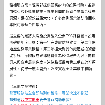
種補助方案。經濟部提供最高50%的設備補助，各縣
市還有額外獎勵措施。專業顧問能協助企業整合這些
資源，讓投資效益最大化，許多案例顯示補助後回收
年限可縮短至四年內。
最重要的是將太陽能投資納入企業ESG路徑圖。設定
明確的年度目標：第一年完成評估與建置，第二年開
始產生綠電與碳權，第三年擴大到其他廠區或投資儲
能系統。每階段成果都應轉化為ESG報告內容，向投
資人與客戶展示進度。這條路徑最可貴之處在於可擴
展性，從單一廠區開始，逐步實現全企業碳中和願
景。
【其他文章推薦】
聲寶服務站
全台即時到府維修，專業快速不拖延！
想知道
台中電動車
要去哪買補助最多?