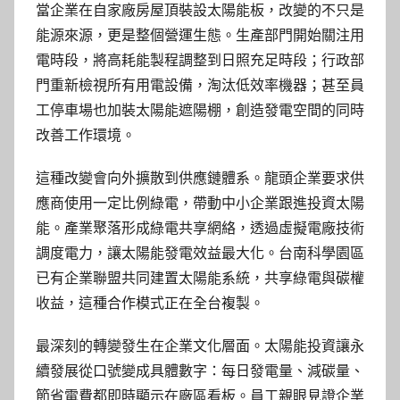
當企業在自家廠房屋頂裝設太陽能板，改變的不只是
能源來源，更是整個營運生態。生產部門開始關注用
電時段，將高耗能製程調整到日照充足時段；行政部
門重新檢視所有用電設備，淘汰低效率機器；甚至員
工停車場也加裝太陽能遮陽棚，創造發電空間的同時
改善工作環境。
這種改變會向外擴散到供應鏈體系。龍頭企業要求供
應商使用一定比例綠電，帶動中小企業跟進投資太陽
能。產業聚落形成綠電共享網絡，透過虛擬電廠技術
調度電力，讓太陽能發電效益最大化。台南科學園區
已有企業聯盟共同建置太陽能系統，共享綠電與碳權
收益，這種合作模式正在全台複製。
最深刻的轉變發生在企業文化層面。太陽能投資讓永
續發展從口號變成具體數字：每日發電量、減碳量、
節省電費都即時顯示在廠區看板。員工親眼見證企業