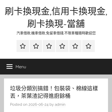
Skip
刷卡換現金,信用卡換現金,
to
content
刷卡換現-當舖
汽車借款,機車借款,免留車借錢,不限車種隨時歡迎您
首
當
網
流
環
聯
頁
鋪
路
行
保
合
金
資
時
清
徵
Menu
融
訊
尚
潔
信
垃圾分類別搞錯！包裝袋、棉線這樣
丟，茶葉渣記得進廚餘桶
Posted on
2026-06-24
by
admin