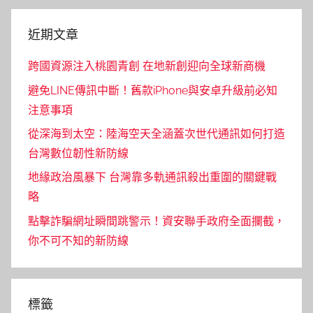
近期文章
跨國資源注入桃園青創 在地新創迎向全球新商機
避免LINE傳訊中斷！舊款iPhone與安卓升級前必知
注意事項
從深海到太空：陸海空天全涵蓋次世代通訊如何打造
台灣數位韌性新防線
地緣政治風暴下 台灣靠多軌通訊殺出重圍的關鍵戰
略
點擊詐騙網址瞬間跳警示！資安聯手政府全面攔截，
你不可不知的新防線
標籤