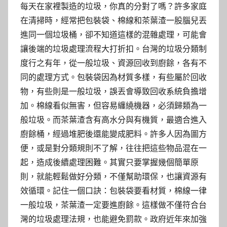
每天在家裡製造的垃圾，你真的分對了嗎？許多家庭
在清掃時，經常把包裝袋、棉線和茶葉渣一股腦兒丟
進同一個垃圾桶，卻不知道這樣的混雜處理，可能會
讓後端的垃圾處理流程大打折扣。台灣的垃圾分類制
度行之有年，從一般垃圾、資源回收到廚餘，各有不
同的處理方式。包裝袋因為材質多樣，有些屬於回收
物，有些則是一般垃圾，誤丟會導致回收系統負擔增
加。棉線看似無害，但容易纏繞機器，必須歸類為一
般垃圾。而茶葉渣含有高水分與有機質，最適合進入
廚餘桶，經過堆肥後還能變成肥料。許多人因為圖方
便，或是對分類規則不了解，往往把這些物品混在一
起，造成後續處理困難。其實只要掌握幾個簡單原
則，就能輕鬆做好分類，不僅幫助環保，也讓資源有
效循環。記住一個口訣：包裝袋要看材質，棉線一律
一般垃圾，茶葉渣一定要進廚餘。這樣做不僅符合台
灣的垃圾處理法規，也能避免罰款。政府近年來加強