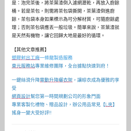
是：泡完茶後，將茶葉渣倒入濾網瀝乾，再放入廚餘
桶。若是茶包，則需將茶包袋撕開，茶葉渣倒進廚
餘，茶包袋本身如果標示為可分解材質，可隨廚餘處
理；否則茶包袋應丟一般垃圾。簡單來說，茶葉渣就
是天然有機物，讓它回歸大地是最好的循環。
【其他文章推薦】
塑膠射出工廠
一條龍製造服務
東元服務站
專業維修團隊，全台據點快速到府！
一鍵絲滑升降
電動升降曬衣架
，讓晾衣成為優雅的享
受
網頁設計
幫您第一時間規劃公司的形象門面
專業客製化禮物、贈品設計，辦公用品常見【
L夾
】
搖身一變大受好評!!